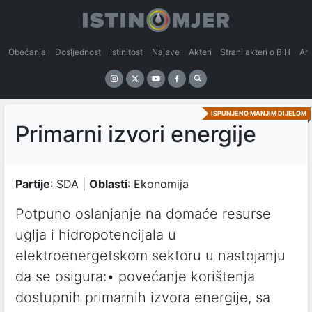
Obećanja
Dosljednost
Istinitost
Najave
Akteri
Strani akteri o BiH
An
ISPUNJENO MANJIM DIJELOM
Primarni izvori energije
Partije
: SDA |
Oblasti
: Ekonomija
Potpuno oslanjanje na domaće resurse
uglja i hidropotencijala u
elektroenergetskom sektoru u nastojanju
da se osigura:• povećanje korištenja
dostupnih primarnih izvora energije, sa