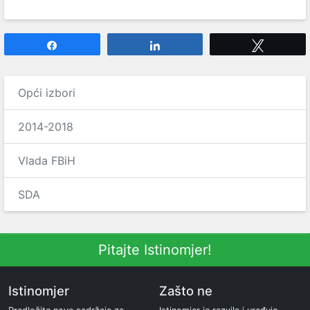
Share
Share
Tweet
Opći izbori
2014-2018
Vlada FBiH
SDA
Pitajte Istinomjer!
Istinomjer
Zašto ne