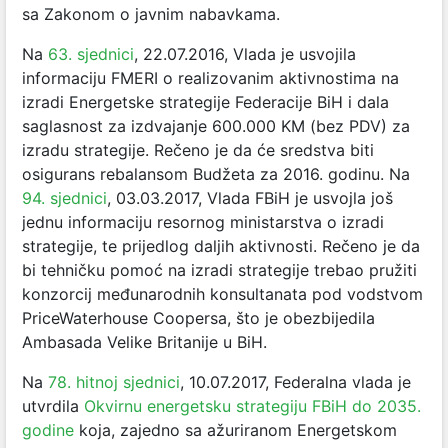
sa Zakonom o javnim nabavkama.
Na
63. sjednici
, 22.07.2016, Vlada je usvojila
informaciju FMERI o realizovanim aktivnostima na
izradi Energetske strategije Federacije BiH i dala
saglasnost za izdvajanje 600.000 KM (bez PDV) za
izradu strategije. Rečeno je da će sredstva biti
osigurans rebalansom Budžeta za 2016. godinu. Na
94. sjednici
, 03.03.2017, Vlada FBiH je usvojla još
jednu informaciju resornog ministarstva o izradi
strategije, te prijedlog daljih aktivnosti. Rečeno je da
bi tehničku pomoć na izradi strategije trebao pružiti
konzorcij međunarodnih konsultanata pod vodstvom
PriceWaterhouse Coopersa, što je obezbijedila
Ambasada Velike Britanije u BiH.
Na
78. hitnoj sjednici
, 10.07.2017, Federalna vlada je
utvrdila
Okvirnu energetsku strategiju FBiH do 2035.
godine
koja, zajedno sa ažuriranom Energetskom