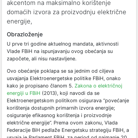
akcentom na maksimalno korištenje
domaćih izvora za proizvodnju električne
energije,
Obrazloženje
U prve tri godine aktuelnog mandata, aktivnosti
Vlade FBiH na ispunjavanju ovog obećanja su
započete, ali nisu nastavljene.
Ovo obećanje poklapa se sa jednim od ciljeva
usvajanja Elektroenergetske politike FBiH, onako
kako je propisano članom 5.
Zakona o električnoj
energiji u FBiH
(2013), koji navodi da se
Elektroenergetskom politikom osigurava “povećanje
korištenja dostupnih primarnih izvora energije;
osiguranje efikasnog korištenja i proizvodnje
električne energije”. Prema ovom zakonu, Vlada
Federacije BiH pedlaže Energetsku strategiju FBiH, a
usvaja je Parlament FBiH, za period od najmanje 20