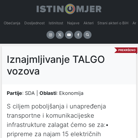
Obećanja
Dosljednost
Istinitost
Najave
Akteri
Strani akteri o BiH
An
PREKRŠENO
Iznajmljivanje TALGO
vozova
Partije
: SDA |
Oblasti
: Ekonomija
S ciljem poboljšanja i unapređenja
transportne i komunikacijeske
infrastrukture zalagat ćemo se za:•
pripreme za najam 15 električnih