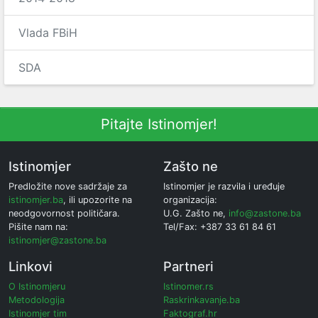
Vlada FBiH
SDA
Pitajte Istinomjer!
Istinomjer
Zašto ne
Predložite nove sadržaje za
Istinomjer je razvila i uređuje
istinomjer.ba
, ili upozorite na
organizacija:
neodgovornost političara.
U.G. Zašto ne,
info@zastone.ba
Pišite nam na:
Tel/Fax: +387 33 61 84 61
istinomjer@zastone.ba
Linkovi
Partneri
O Istinomjeru
Istinomer.rs
Metodologija
Raskrinkavanje.ba
Istinomjer tim
Faktograf.hr