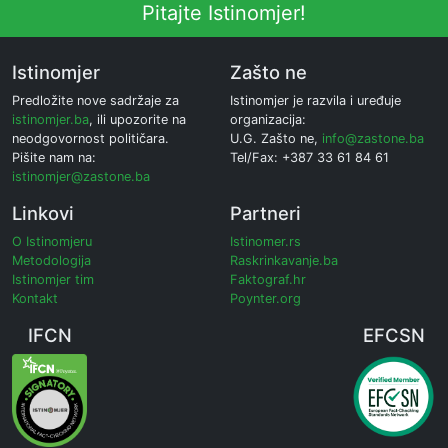
Pitajte Istinomjer!
Istinomjer
Zašto ne
Predložite nove sadržaje za
Istinomjer je razvila i uređuje
istinomjer.ba
, ili upozorite na
organizacija:
neodgovornost političara.
U.G. Zašto ne,
info@zastone.ba
Pišite nam na:
Tel/Fax: +387 33 61 84 61
istinomjer@zastone.ba
Linkovi
Partneri
O Istinomjeru
Istinomer.rs
Metodologija
Raskrinkavanje.ba
Istinomjer tim
Faktograf.hr
Kontakt
Poynter.org
IFCN
EFCSN