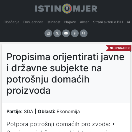
Obećanja
Dosljednost
Istinitost
Najave
Akteri
Strani akteri o BiH
An
NEISPUNJENO
Propisima orijentirati javne
i državne subjekte na
potrošnju domaćih
proizvoda
Partije
: SDA |
Oblasti
: Ekonomija
Potpora potrošnji domaćih proizvoda: •