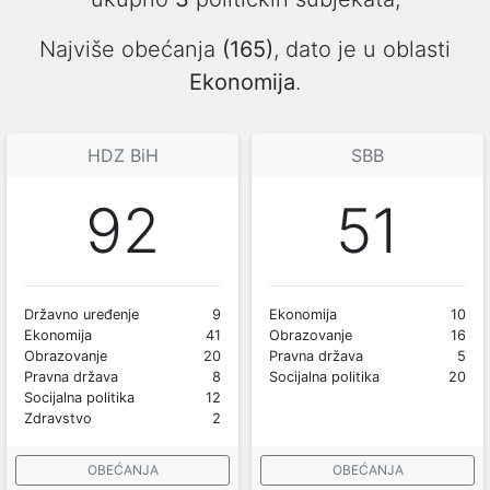
Najviše obećanja
(165)
, dato je u oblasti
Ekonomija
.
HDZ BiH
SBB
92
51
Državno uređenje
9
Ekonomija
10
Ekonomija
41
Obrazovanje
16
Obrazovanje
20
Pravna država
5
Pravna država
8
Socijalna politika
20
Socijalna politika
12
Zdravstvo
2
OBEĆANJA
OBEĆANJA