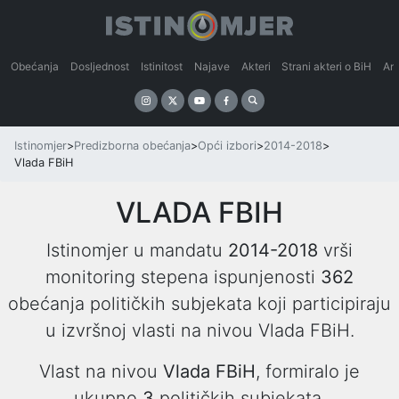
Obećanja
Dosljednost
Istinitost
Najave
Akteri
Strani akteri o BiH
An
Istinomjer
>
Predizborna obećanja
>
Opći izbori
>
2014-2018
>
Vlada FBiH
VLADA FBIH
Istinomjer u mandatu
2014-2018
vrši
monitoring stepena ispunjenosti
362
obećanja političkih subjekata koji participiraju
u izvršnoj vlasti na nivou Vlada FBiH.
Vlast na nivou
Vlada FBiH
, formiralo je
ukupno
3
političkih subjekata,