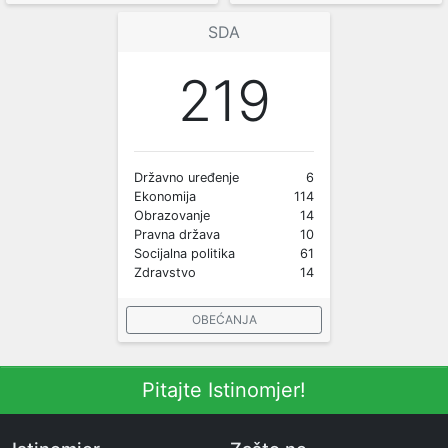
SDA
219
Državno uređenje
6
Ekonomija
114
Obrazovanje
14
Pravna država
10
Socijalna politika
61
Zdravstvo
14
OBEĆANJA
Pitajte Istinomjer!