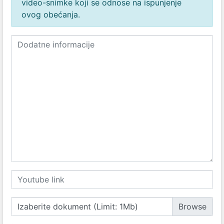
video-snimke koji se odnose na ispunjenje
ovog obećanja.
Izaberite dokument (Limit: 1Mb)