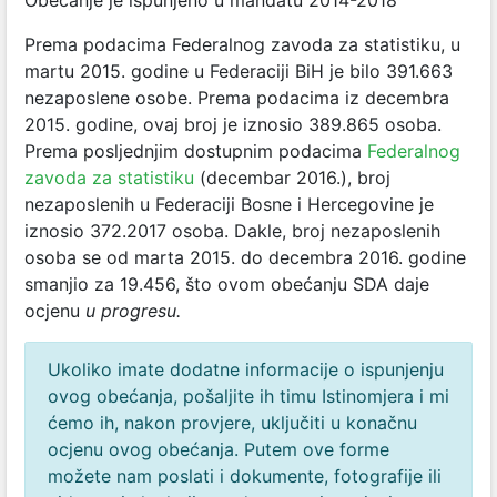
Obećanje je ispunjeno u mandatu 2014-2018
Prema podacima Federalnog zavoda za statistiku, u
martu 2015. godine u Federaciji BiH je bilo 391.663
nezaposlene osobe. Prema podacima iz decembra
2015. godine, ovaj broj je iznosio 389.865 osoba.
Prema posljednjim dostupnim podacima
Federalnog
zavoda za statistiku
(decembar 2016.), broj
nezaposlenih u Federaciji Bosne i Hercegovine je
iznosio 372.2017 osoba. Dakle, broj nezaposlenih
osoba se od marta 2015. do decembra 2016. godine
smanjio za 19.456, što ovom obećanju SDA daje
ocjenu
u progresu.
Ukoliko imate dodatne informacije o ispunjenju
ovog obećanja, pošaljite ih timu Istinomjera i mi
ćemo ih, nakon provjere, uključiti u konačnu
ocjenu ovog obećanja. Putem ove forme
možete nam poslati i dokumente, fotografije ili