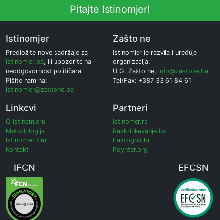
Pitajte Istinomjer!
Istinomjer
Zašto ne
Predložite nove sadržaje za
Istinomjer je razvila i uređuje
istinomjer.ba
, ili upozorite na
organizacija:
neodgovornost političara.
U.G. Zašto ne,
info@zastone.ba
Pišite nam na:
Tel/Fax: +387 33 61 84 61
istinomjer@zastone.ba
Linkovi
Partneri
O Istinomjeru
Istinomer.rs
Metodologija
Raskrinkavanje.ba
Istinomjer tim
Faktograf.hr
Kontakt
Poynter.org
IFCN
EFCSN