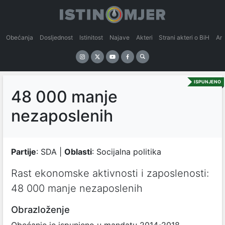
Obećanja
Dosljednost
Istinitost
Najave
Akteri
Strani akteri o BiH
An
ISPUNJENO
48 000 manje
nezaposlenih
Partije
: SDA |
Oblasti
: Socijalna politika
Rast ekonomske aktivnosti i zaposlenosti:
48 000 manje nezaposlenih
Obrazloženje