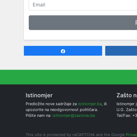
Share
Istinomjer
Zašto 
Predložite nove sadržaje za
istinomjer.ba
, ili
Istinomjer j
upozorite na neodgovornost političara.
U.G. Zašto
Pišite nam na:
istinomjer@zastone.ba
Tel/Fax: +
This site is protected by reCAPTCHA and the Google
Privac