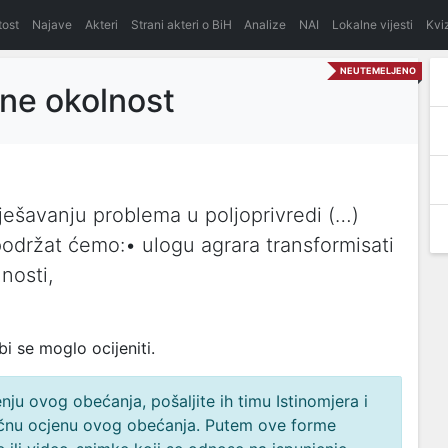
itost
Najave
Akteri
Strani akteri o BiH
Analize
NAI
Lokalne vijesti
Kvi
NEUTEMELJENO
 ne okolnost
ješavanju problema u poljoprivredi (…)
podržat ćemo:• ulogu agrara transformisati
nosti,
i se moglo ocijeniti.
ju ovog obećanja, pošaljite ih timu Istinomjera i
načnu ocjenu ovog obećanja. Putem ove forme