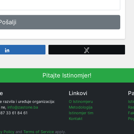
Share
Tweet
Pitajte Istinomjer!
ne
Linkovi
Pa
e razvila i uređuje organizacija:
O Istinomjeru
Ist
 ne,
info@zastone.ba
Metodologija
Ras
387 33 61 84 61
Istinomjer tim
Fak
Kontakt
Poy
y Policy
and
Terms of Service
apply.