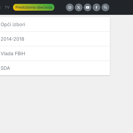
z
TV
Predizborna obećanja
Opći izbori
2014-2018
Vlada FBiH
SDA