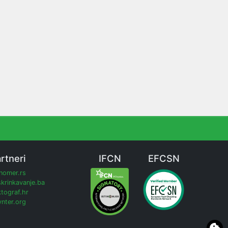
rtneri
IFCN
EFCSN
inomer.rs
krinkavanje.ba
tograf.hr
nter.org