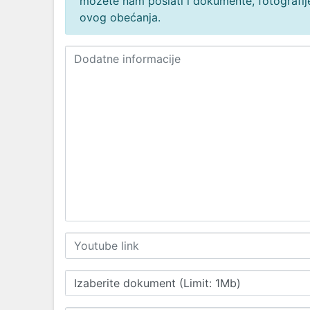
možete nam poslati i dokumente, fotografije
ovog obećanja.
Izaberite dokument (Limit: 1Mb)