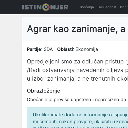
Obećanja
Dosljednost
Istin
Agrar kao zanimanje, a
Partije
: SDA |
Oblasti
: Ekonomija
Opredjeljeni smo za odlučan pristup r
/Radi ostvarivanja navedenih ciljeva 
u izbor zanimanja, a ne trenutnih okol
Obrazloženje
Obećanje je previše uopšteno i neprecizno da b
Ukoliko imate dodatne informacije o ispunjen
mi ćemo ih, nakon provjere, uključiti u ko