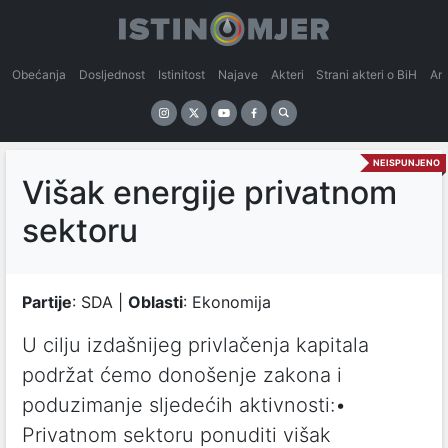
Obećanja
Dosljednost
Istinitost
Najave
Akteri
Strani akteri o BiH
An
NEISPUNJENO
Višak energije privatnom
sektoru
Partije
: SDA |
Oblasti
: Ekonomija
U cilju izdašnijeg privlačenja kapitala
podržat ćemo donošenje zakona i
poduzimanje sljedećih aktivnosti:•
Privatnom sektoru ponuditi višak