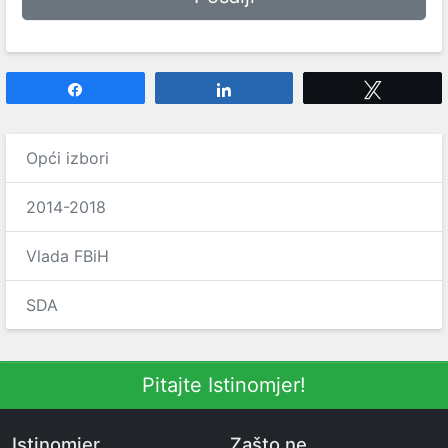
Share
Share
Tweet
Opći izbori
2014-2018
Vlada FBiH
SDA
Pitajte Istinomjer!
Istinomjer
Zašto ne