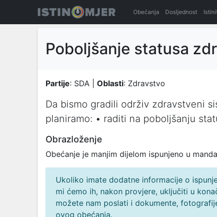
Obećanja
Dosljednost
Istin
Poboljšanje statusa zd
Partije
: SDA |
Oblasti
: Zdravstvo
Da bismo gradili održiv zdravstveni 
planiramo: • raditi na poboljšanju sta
Obrazloženje
Obećanje je manjim dijelom ispunjeno u mand
Ukoliko imate dodatne informacije o ispunjen
mi ćemo ih, nakon provjere, uključiti u ko
možete nam poslati i dokumente, fotografije
ovog obećanja.