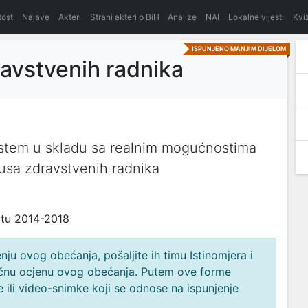
itost
Najave
Akteri
Strani akteri o BiH
Analize
NAI
Lokalne vijesti
Kvi
ISPUNJENO MANJIM DIJELOM
ravstvenih radnika
sistem u skladu sa realnim mogućnostima
tusa zdravstvenih radnika
atu 2014-2018
ju ovog obećanja, pošaljite ih timu Istinomjera i
načnu ocjenu ovog obećanja. Putem ove forme
 ili video-snimke koji se odnose na ispunjenje