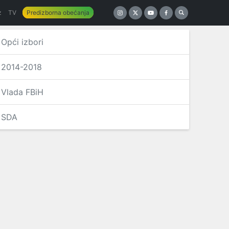
z
TV
Predizborna obećanja
Opći izbori
2014-2018
Vlada FBiH
SDA