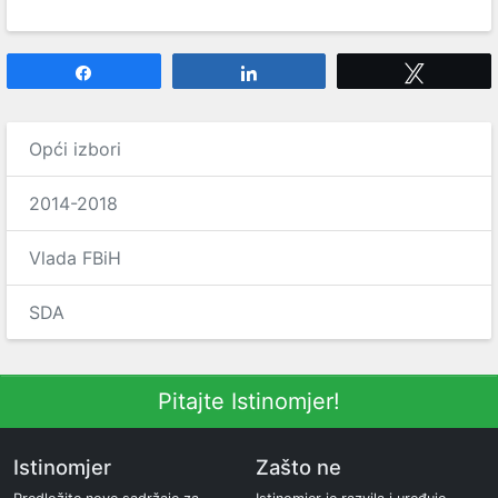
Share
Share
Tweet
Opći izbori
2014-2018
Vlada FBiH
SDA
Pitajte Istinomjer!
Istinomjer
Zašto ne