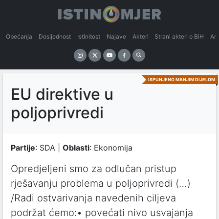
Obećanja
Dosljednost
Istinitost
Najave
Akteri
Strani akteri o BiH
An
ISPUNJENO MANJIM DIJELOM
EU direktive u
poljoprivredi
Partije
: SDA |
Oblasti
: Ekonomija
Opredjeljeni smo za odlučan pristup
rješavanju problema u poljoprivredi (…)
/Radi ostvarivanja navedenih ciljeva
podržat ćemo:• povećati nivo usvajanja