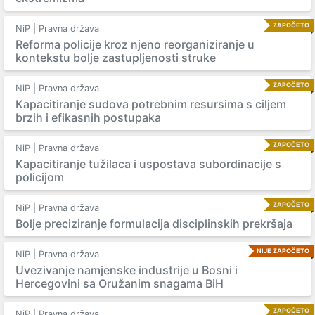
ZAPOČETO
NiP | Pravna država
Reforma policije kroz njeno reorganiziranje u
kontekstu bolje zastupljenosti struke
ZAPOČETO
NiP | Pravna država
Kapacitiranje sudova potrebnim resursima s ciljem
brzih i efikasnih postupaka
ZAPOČETO
NiP | Pravna država
Kapacitiranje tužilaca i uspostava subordinacije s
policijom
ZAPOČETO
NiP | Pravna država
Bolje preciziranje formulacija disciplinskih prekršaja
NIJE ZAPOČETO
NiP | Pravna država
Uvezivanje namjenske industrije u Bosni i
Hercegovini sa Oružanim snagama BiH
ZAPOČETO
NiP | Pravna država