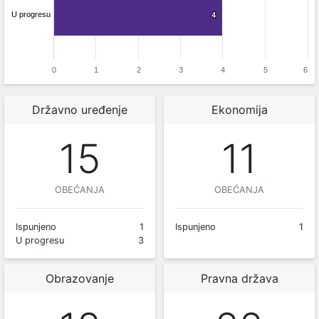
U progresu
4
4
0
1
2
3
4
5
6
Državno uređenje
Ekonomija
15
11
OBEĆANJA
OBEĆANJA
Ispunjeno
1
Ispunjeno
1
U progresu
3
Obrazovanje
Pravna država