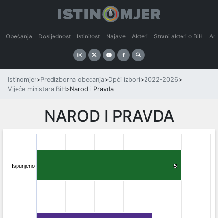
Obećanja
Dosljednost
Istinitost
Najave
Akteri
Strani akteri o BiH
An
Istinomjer
>
Predizborna obećanja
>
Opći izbori
>
2022-2026
>
Vijeće ministara BiH
>
Narod i Pravda
NAROD I PRAVDA
Ispunjeno
5
5