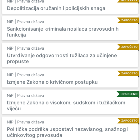
NiP | Pravna država
Depolitizacija oružanih i policijskih snaga
ZAPOČETO
NiP | Pravna država
Sankcionisanje kriminala nosilaca pravosudnih
funkcija
ZAPOČETO
NiP | Pravna država
Utvrđivanje odgovornosti tužilaca za učinjene
propuste
ZAPOČETO
NiP | Pravna država
Izmjene Zakona o krivičnom postupku
ISPUNJENO
NiP | Pravna država
Izmjene Zakona o visokom, sudskom i tužilačkom
vijeću
ZAPOČETO
NiP | Pravna država
Politička podrška uspostavi nezavisnog, snažnog i
učinkovitog pravosuđa