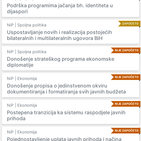
Podrška programima jačanja bh. identiteta u
dijaspori
ZAPOČETO
NiP | Spoljna politika
Uspostavljanje novih i realizacija postojećih
bilateralnih i multilateralnih ugovora BiH
NIJE ZAPOČETO
NiP | Spoljna politika
Donošenje strateškog programa ekonomske
diplomatije
NIJE ZAPOČETO
NiP | Ekonomija
Donošenje propisa o jedinstvenom okviru
dokumentiranja i formatiranja svih javnih budžeta
NIJE ZAPOČETO
NiP | Ekonomija
Postepena tranzicija ka sistemu raspodjele javnih
prihoda
NIJE ZAPOČETO
NiP | Ekonomija
Pojednostavljenje uplata javnih prihoda i načina