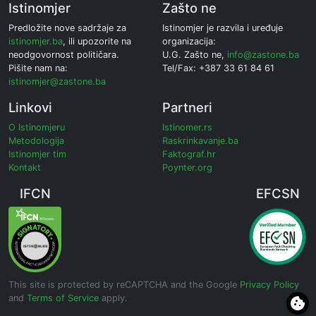
Istinomjer
Zašto ne
Predložite nove sadržaje za
Istinomjer je razvila i uređuje
istinomjer.ba
, ili upozorite na
organizacija:
neodgovornost političara.
U.G. Zašto ne,
info@zastone.ba
Pišite nam na:
Tel/Fax: +387 33 61 84 61
istinomjer@zastone.ba
Linkovi
Partneri
O Istinomjeru
Istinomer.rs
Metodologija
Raskrinkavanje.ba
Istinomjer tim
Faktograf.hr
Kontakt
Poynter.org
IFCN
EFCSN
This site is protected by reCAPTCHA and the Google
Privacy Policy
and
Terms of Service
apply.