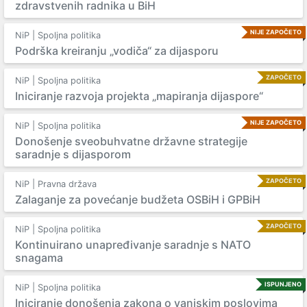
zdravstvenih radnika u BiH
NIJE ZAPOČETO
NiP | Spoljna politika
Podrška kreiranju „vodiča“ za dijasporu
ZAPOČETO
NiP | Spoljna politika
Iniciranje razvoja projekta „mapiranja dijaspore“
NIJE ZAPOČETO
NiP | Spoljna politika
Donošenje sveobuhvatne državne strategije
saradnje s dijasporom
ZAPOČETO
NiP | Pravna država
Zalaganje za povećanje budžeta OSBiH i GPBiH
ZAPOČETO
NiP | Spoljna politika
Kontinuirano unapređivanje saradnje s NATO
snagama
ISPUNJENO
NiP | Spoljna politika
Iniciranje donošenja zakona o vanjskim poslovima