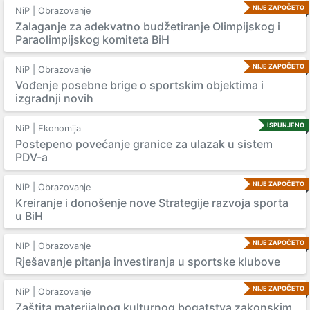
NIJE ZAPOČETO
NiP | Obrazovanje
Zalaganje za adekvatno budžetiranje Olimpijskog i
Paraolimpijskog komiteta BiH
NIJE ZAPOČETO
NiP | Obrazovanje
Vođenje posebne brige o sportskim objektima i
izgradnji novih
ISPUNJENO
NiP | Ekonomija
Postepeno povećanje granice za ulazak u sistem
PDV-a
NIJE ZAPOČETO
NiP | Obrazovanje
Kreiranje i donošenje nove Strategije razvoja sporta
u BiH
NIJE ZAPOČETO
NiP | Obrazovanje
Rješavanje pitanja investiranja u sportske klubove
NIJE ZAPOČETO
NiP | Obrazovanje
Zaštita materijalnog kulturnog bogatstva zakonskim