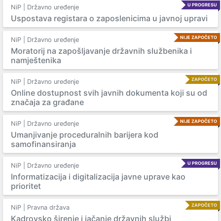
U PROGRESU
NiP | Državno uređenje
Uspostava registara o zaposlenicima u javnoj upravi
NIJE ZAPOČETO
NiP | Državno uređenje
Moratorij na zapošljavanje državnih službenika i
namještenika
ZAPOČETO
NiP | Državno uređenje
Online dostupnost svih javnih dokumenta koji su od
značaja za građane
NIJE ZAPOČETO
NiP | Državno uređenje
Umanjivanje proceduralnih barijera kod
samofinansiranja
U PROGRESU
NiP | Državno uređenje
Informatizacija i digitalizacija javne uprave kao
prioritet
ZAPOČETO
NiP | Pravna država
Kadrovsko širenje i jačanje državnih službi