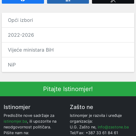
Opći izbori
2022-2026
Vijeće ministara BiH
NiP
Pitajte Istinomjer!
Istinomjer
Zašto ne
Predložite nove sadržaje za
Istinomjer je razvila i uređuje
istinomjer.ba
, ili upozorite na
organizacija:
neodgovornost političara.
U.G. Zašto ne,
info@zastone.ba
Pišite nam na:
Tel/Fax: +387 33 61 84 61