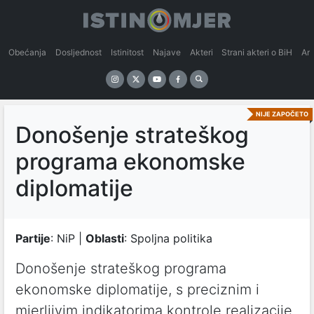
Obećanja
Dosljednost
Istinitost
Najave
Akteri
Strani akteri o BiH
An
NIJE ZAPOČETO
Donošenje strateškog
programa ekonomske
diplomatije
Partije
: NiP |
Oblasti
: Spoljna politika
Donošenje strateškog programa
ekonomske diplomatije, s preciznim i
mjerljivim indikatorima kontrole realizacije