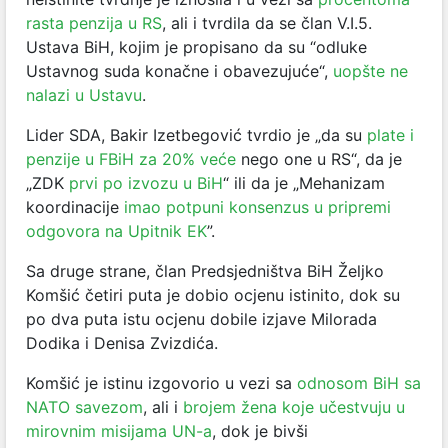
rasta penzija u RS
, ali i tvrdila da se član V.I.5.
Ustava BiH, kojim je propisano da su “odluke
Ustavnog suda konačne i obavezujuće“,
uopšte ne
nalazi u Ustavu
.
Lider SDA, Bakir Izetbegović tvrdio je „da su
plate i
penzije u FBiH za 20% veće
nego one u RS“, da je
„ZDK
prvi po izvozu u BiH
“ ili da je „Mehanizam
koordinacije
imao potpuni konsenzus u pripremi
odgovora na Upitnik EK
”.
Sa druge strane, član Predsjedništva BiH Željko
Komšić četiri puta je dobio ocjenu istinito, dok su
po dva puta istu ocjenu dobile izjave Milorada
Dodika i Denisa Zvizdića.
Komšić je istinu izgovorio u vezi sa
odnosom BiH sa
NATO savezom
, ali i
brojem žena koje učestvuju u
mirovnim misijama UN-a
, dok je bivši