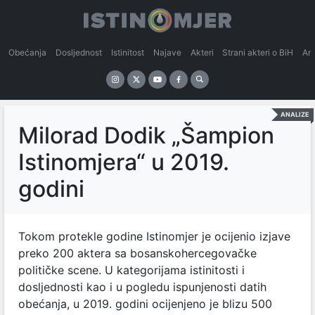
Obećanja
Dosljednost
Istinitost
Najave
Akteri
Strani akteri o BiH
An
ANALIZE
Milorad Dodik „Šampion
Istinomjera“ u 2019.
godini
Tokom protekle godine Istinomjer je ocijenio izjave
preko 200 aktera sa bosanskohercegovačke
političke scene. U kategorijama istinitosti i
dosljednosti kao i u pogledu ispunjenosti datih
obećanja, u 2019. godini ocijenjeno je blizu 500