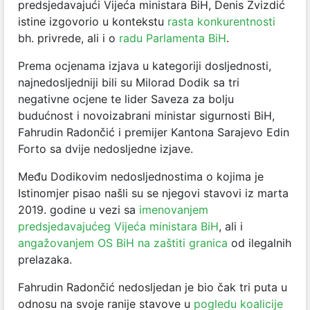
predsjedavajući Vijeća ministara BiH, Denis Zvizdić
istine izgovorio u kontekstu
rasta konkurentnosti
bh. privrede, ali i o
radu Parlamenta BiH
.
Prema ocjenama izjava u kategoriji dosljednosti,
najnedosljedniji bili su Milorad Dodik sa tri
negativne ocjene te lider Saveza za bolju
budućnost i novoizabrani ministar sigurnosti BiH,
Fahrudin Radončić i premijer Kantona Sarajevo Edin
Forto sa dvije nedosljedne izjave.
Među Dodikovim nedosljednostima o kojima je
Istinomjer pisao našli su se njegovi stavovi iz marta
2019. godine u vezi sa
imenovanjem
predsjedavajućeg Vijeća ministara BiH
, ali i
angažovanjem OS BiH na zaštiti granica
od ilegalnih
prelazaka.
Fahrudin Radončić nedosljedan je bio čak tri puta u
odnosu na svoje ranije stavove u
pogledu koalicije