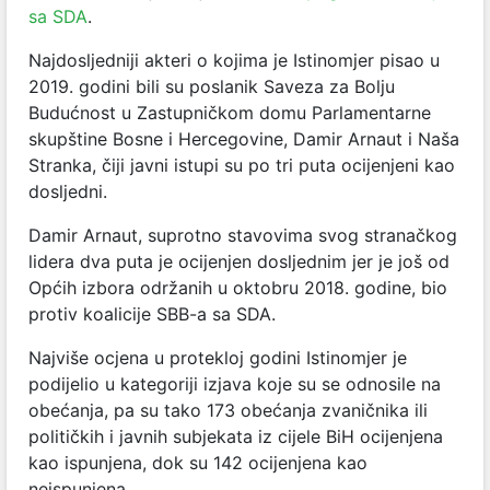
sa SDA
.
Najdosljedniji akteri o kojima je Istinomjer pisao u
2019. godini bili su poslanik Saveza za Bolju
Budućnost u Zastupničkom domu Parlamentarne
skupštine Bosne i Hercegovine, Damir Arnaut i Naša
Stranka, čiji javni istupi su po tri puta ocijenjeni kao
dosljedni.
Damir Arnaut, suprotno stavovima svog stranačkog
lidera dva puta je ocijenjen dosljednim jer je još od
Općih izbora održanih u oktobru 2018. godine, bio
protiv koalicije SBB-a sa SDA.
Najviše ocjena u protekloj godini Istinomjer je
podijelio u kategoriji izjava koje su se odnosile na
obećanja, pa su tako 173 obećanja zvaničnika ili
političkih i javnih subjekata iz cijele BiH ocijenjena
kao ispunjena, dok su 142 ocijenjena kao
neispunjena.