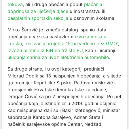
tokova
, ali i druga obećanja poput
plaćanja
doprinosa za liječenje djece
u inostranstvu ili
besplatnih sportskih sekcija
u osnovnim školama.
Mirko Šarović je između ostalog ispunio data
obećanja u vezi sa nastavkom
izvoza mesa u
Tursku
,
realizaciji projekta “Proizvedeno bez GMO”
,
izvozu piletine iz BiH na tržište EU
, kao i iniciranju
ukidanja carina za uvoz električnih automobile
.
Sa druge strane, i u ovoj kategoriji prednjači
Milorad Dodik sa 13 neispunjenih obećanja, a slijede
ga premijer Republike Srpske, Radovan Višković i
predsjednik Hrvatske demokratske zajednice,
Dragan Čović sa po 7 neispunjenih obećanja. Po pet
obećanja koja je istinomjer u 2019. godini ocijenio
kao neispunjena dali su i Bakir Izetbegović, ministar
saobraćaja Kantona Sarajevo, Adnan Šteta i
načelnik sarajevske općine Centar, Nedžad