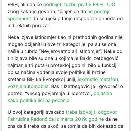
FBiH; ali i da će
podnijeti tužbu protiv FBiH i UIO
zbog kako je govorio, “činjenice da
ne postoji
spremnost
da se riješi pitanje raspodjele prihoda od
indirektnih poreza”.
Neke izjave Istinomjer kao ni prethodnih godina nije
mogao ocijeniti u ove tri kategorije, pa su se one
našle u rubric “Nevjerovatno ali Istinomjer”. Neke od
tih izjava bile su one u kojima je Bakir Izetbegović
najmanje tri puta u protekloj godini, bilo u funkciji
opisa načina vođenja svoje politike ili brzine
kretanja BiH ka Evropskoj uniji,
iskoristio metaforu
vožnje automobila
. Bakir Izetbegović je i govoreći o
potrebi “većeg povjerenja u liderstvo”,
pojasnio
kako politika liči na pecanje
.
U ovoj kategoriji svakako
treba izdvojiti odgovor
Fahrudina Radončića iz marta 2019. godine
da ne
zna da li treba da skoči sa tornja da bih dokazao da