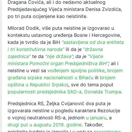
Dragana Čovića, ali i do nedavno aktuelnog
Predsjedavajućeg Vijeća ministara Denisa Zvizdića,
po tri puta ocijenjene kao neistinite.
Milorad Dodik, više puta neistine je izgovarao u
kontekstu ustavnog uređenja Bosne i Hercegovine,
kada je tvrdio da je BiH
“sastavljena od dva entiteta
i tri konstitutivna naroda”
ili da je
“državna
zajednica”
te da
“nije država”
; da je
“Vijeće
ministara Pomočni organ Predsjedništva BiH”
;
ali i
neistine u vezi sa
vođenjem spoljne politike
,
brojem
građana srpske nacionalnosti u Bihaću
ili
brojem
opština u Republici Srpskoj
, sve do tema poput
popularnosti predsjednika SAD-a, Donalda Trumpa
.
Predsjednica RS, Željka Cvijanović dva puta je
izgovarala neistine u pogledu karaktera Rezolucije
o vojnoj neutralnosti RS-a, jednom
u januaru
, a
drugi put u augustu 2019. godine
. Također,
neistinite tvrdnje je iznosila i u vezi sa
procentoma