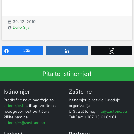
30. 12. 2019
Dalio Sijah
Share
235
Share
Tweet
Pitajte Istinomjer!
Istinomjer
Zašto ne
Predložite nove sadržaje za
Istinomjer je razvila i uređuje
istinomjer.ba
, ili upozorite na
organizacija:
neodgovornost političara.
U.G. Zašto ne,
info@zastone.ba
Pišite nam na:
Tel/Fax: +387 33 61 84 61
istinomjer@zastone.ba
Linkovi
Partneri