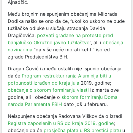
Ajnadžić.
Među brojnim neispunjenim obećanjima Milorada
Dodika našlo se ono da će, ”ukoliko uskoro ne bude
tužilačke odluke u slučaju stradanja Davida
Dragičevića,
pozvati građane na proteste pred
banjalučko Okružno javno tužilaštvo
”, ali i
obećanja
novinarima
“da više neće morati ketiti” ispred
zgrade Predsjedništva BiH.
Dragan Čović između ostalih nije ispunio obećanja
da će
Program restrukturiranja Aluminija biti u
potpunosti izrađen do kraja jula
2019. godine;
obećanje o skorom formiranju vlasti
iz marta ove
godine, ali i obećanje o
skorom formiranju Doma
naroda Parlamenta FBiH
dato još u februaru.
Neispunjena obećanja Radovana Viškovića o izradi
Registra zaposlenih u RS do kraja 2019. godine
;
obećanje da će
prosječna plata u RS prestići platu
u