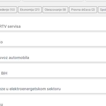
eđenje (10)
Ekonomija (21)
Obrazovanje (9)
Pravna država (2)
Spol
 RTV servisa
ko
 uvoz automobila
a BiH
ze u elektroenergetskom sektoru
su