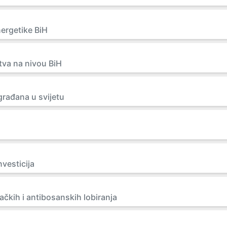
nergetike BiH
tva na nivou BiH
građana u svijetu
a
nvesticija
ačkih i antibosanskih lobiranja