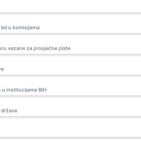
rad u komisijama
oru vezane za prosječne plate
ve
 u institucijama BiH
 države