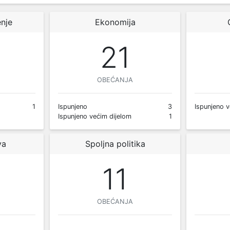
nje
Ekonomija
21
OBEĆANJA
1
Ispunjeno
3
Ispunjeno v
Ispunjeno većim dijelom
1
va
Spoljna politika
11
OBEĆANJA