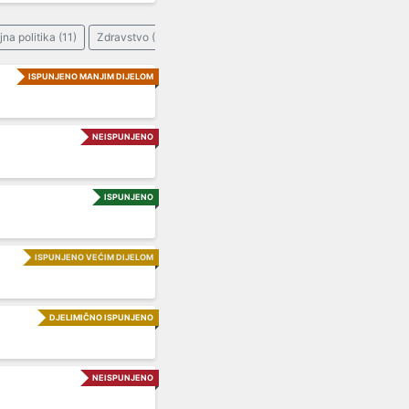
jna politika (11)
Zdravstvo (1)
ISPUNJENO MANJIM DIJELOM
NEISPUNJENO
ISPUNJENO
ISPUNJENO VEĆIM DIJELOM
DJELIMIČNO ISPUNJENO
NEISPUNJENO