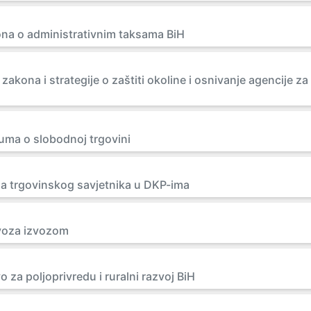
kona o administrativnim taksama BiH
akona i strategije o zaštiti okoline i osnivanje agencije za
uma o slobodnoj trgovini
la trgovinskog savjetnika u DKP-ima
uvoza izvozom
 za poljoprivredu i ruralni razvoj BiH