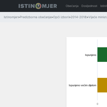
Obećanja
Dosljednost
Istin
Istinomjer
>
Predizborna obećanja
>
Opći izbori
>
2014-2018
>
Vijeće minist
Ispunjeno
Ispunjeno većim dijelom
0