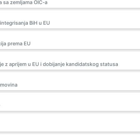
 sa zemljama OIC-a
integrisanja BiH u EU
cija prema EU
je z aprijem u EU i dobijanje kandidatskog statusa
imovina
O