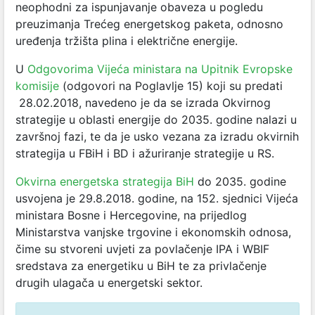
neophodni za ispunjavanje obaveza u pogledu
preuzimanja Trećeg energetskog paketa, odnosno
uređenja tržišta plina i električne energije.
U
Odgovorima Vijeća ministara na Upitnik Evropske
komisije
(odgovori na Poglavlje 15) koji su predati
28.02.2018, navedeno je da se izrada Okvirnog
strategije u oblasti energije do 2035. godine nalazi u
završnoj fazi, te da je usko vezana za izradu okvirnih
strategija u FBiH i BD i ažuriranje strategije u RS.
Okvirna energetska strategija BiH
do 2035. godine
usvojena je 29.8.2018. godine, na 152. sjednici Vijeća
ministara Bosne i Hercegovine, na prijedlog
Ministarstva vanjske trgovine i ekonomskih odnosa,
čime su stvoreni uvjeti za povlačenje IPA i WBIF
sredstava za energetiku u BiH te za privlačenje
drugih ulagača u energetski sektor.