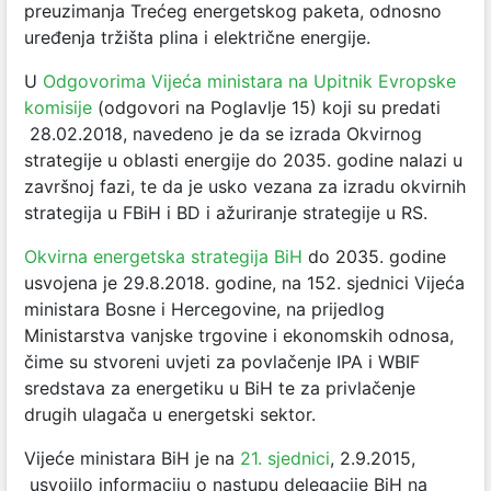
preuzimanja Trećeg energetskog paketa, odnosno
uređenja tržišta plina i električne energije.
U
Odgovorima Vijeća ministara na Upitnik Evropske
komisije
(odgovori na Poglavlje 15) koji su predati
28.02.2018, navedeno je da se izrada Okvirnog
strategije u oblasti energije do 2035. godine nalazi u
završnoj fazi, te da je usko vezana za izradu okvirnih
strategija u FBiH i BD i ažuriranje strategije u RS.
Okvirna energetska strategija BiH
do 2035. godine
usvojena je 29.8.2018. godine, na 152. sjednici Vijeća
ministara Bosne i Hercegovine, na prijedlog
Ministarstva vanjske trgovine i ekonomskih odnosa,
čime su stvoreni uvjeti za povlačenje IPA i WBIF
sredstava za energetiku u BiH te za privlačenje
drugih ulagača u energetski sektor.
Vijeće ministara BiH je na
21. sjednici
, 2.9.2015,
usvojilo informaciju o nastupu delegacije BiH na