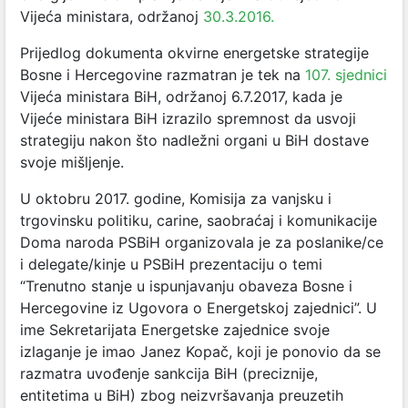
Vijeća ministara, održanoj
30.3.2016.
Prijedlog dokumenta okvirne energetske strategije
Bosne i Hercegovine razmatran je tek na
107. sjednici
Vijeća ministara BiH, održanoj 6.7.2017, kada je
Vijeće ministara BiH izrazilo spremnost da usvoji
strategiju nakon što nadležni organi u BiH dostave
svoje mišljenje.
U oktobru 2017. godine, Komisija za vanjsku i
trgovinsku politiku, carine, saobraćaj i komunikacije
Doma naroda PSBiH organizovala je za poslanike/ce
i delegate/kinje u PSBiH prezentaciju o temi
“Trenutno stanje u ispunjavanju obaveza Bosne i
Hercegovine iz Ugovora o Energetskoj zajednici”. U
ime Sekretarijata Energetske zajednice svoje
izlaganje je imao Janez Kopač, koji je ponovio da se
razmatra uvođenje sankcija BiH (preciznije,
entitetima u BiH) zbog neizvršavanja preuzetih