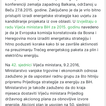
konferenciji zemalja zapadnog Balkana, održanoj u
Beču 27.8.2015. godine. Zaključeno je da je vrlo bitno
pristupiti izradi energetske strategije kao uvjetu za
kandidiranje projekata iz ove oblasti. U
Izvještaju o
radu Vijeća ministara BiH za 2015. godinu
navedeno
je da je Evropska komisija konstatovala da Bosna i
Heregovina mora izraditi energetsku strategiju i
hitno poduzeti korake kako bi se završile aktivnosti
na preuzimanju Trećeg energetskog paketa za plin i
električnu energiju.
Na
42. sjednici
Vijeća ministara, 9.2.2016,
Ministarstvo vanjske trgovine i ekonomskih odnosa
zaduženo je da uspostavi radnu grupu za što hitniju
pripremu Prijedloga strategije za energiju za BiH.
Ministarstvo je takođe zaduženo da do kraja
mjeseca dostaviti Vijeću ministara Prijedlog
državnog akcionog plana za obnovljive izvore
energije. Akcioni plan je usvojen na 50. sjednici