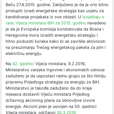
Beču 27.8.2015. godine. Zaključeno je da je vrlo bitno
pristupiti izradi energetske strategije kao uvjetu za
kandidiranje projekata iz ove oblasti. U
Izvještaju o
radu Vijeća ministara BiH za 2015. godinu
navedeno
je da je Evropska komisija konstatovala da Bosna i
Heregovina mora izraditi energetsku strategiju i
hitno poduzeti korake kako bi se završile aktivnosti
na preuzimanju Trećeg energetskog paketa za plin i
električnu energiju.
Na
42. sjednici
Vijeća ministara, 9.2.2016,
Ministarstvo vanjske trgovine i ekonomskih odnosa
zaduženo je da uspostavi radnu grupu za što hitniju
pripremu Prijedloga strategije za energiju za BiH.
Ministarstvo je takođe zaduženo da do kraja
mjeseca dostaviti Vijeću ministara Prijedlog
državnog akcionog plana za obnovljive izvore
energije. Akcioni plan je usvojen na 50. sjednici
Vijeća ministara, održanoj
30.3.2016.