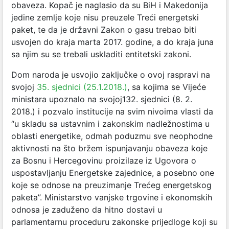
obaveza. Kopač je naglasio da su BiH i Makedonija
jedine zemlje koje nisu preuzele Treći energetski
paket, te da je državni Zakon o gasu trebao biti
usvojen do kraja marta 2017. godine, a do kraja juna
sa njim su se trebali uskladiti entitetski zakoni.
Dom naroda je usvojio zaključke o ovoj raspravi na
svojoj
35. sjednici (25.1.2018.)
, sa kojima se Vijeće
ministara upoznalo na svojoj132. sjednici (8. 2.
2018.) i pozvalo institucije na svim nivoima vlasti da
“u skladu sa ustavnim i zakonskim nadležnostima u
oblasti energetike, odmah poduzmu sve neophodne
aktivnosti na što bržem ispunjavanju obaveza koje
za Bosnu i Hercegovinu proizilaze iz Ugovora o
uspostavljanju Energetske zajednice, a posebno one
koje se odnose na preuzimanje Trećeg energetskog
paketa”. Ministarstvo vanjske trgovine i ekonomskih
odnosa je zaduženo da hitno dostavi u
parlamentarnu proceduru zakonske prijedloge koji su