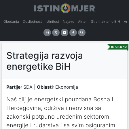
Obećanja
Dosljednost
Istinitost
Najave
Akteri
Strani akteri o BiH
An
ISPUNJENO
Strategija razvoja
energetike BiH
Partije
: SDA |
Oblasti
: Ekonomija
Naš cilj je energetski pouzdana Bosna i
Hercegovina, održiva i neovisna sa
zakonski potpuno uređenim sektorom
energije i rudarstva i sa svim osiguranim