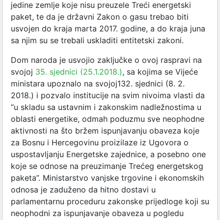
jedine zemlje koje nisu preuzele Treći energetski
paket, te da je državni Zakon o gasu trebao biti
usvojen do kraja marta 2017. godine, a do kraja juna
sa njim su se trebali uskladiti entitetski zakoni.
Dom naroda je usvojio zaključke o ovoj raspravi na
svojoj
35. sjednici (25.1.2018.)
, sa kojima se Vijeće
ministara upoznalo na svojoj132. sjednici (8. 2.
2018.) i pozvalo institucije na svim nivoima vlasti da
“u skladu sa ustavnim i zakonskim nadležnostima u
oblasti energetike, odmah poduzmu sve neophodne
aktivnosti na što bržem ispunjavanju obaveza koje
za Bosnu i Hercegovinu proizilaze iz Ugovora o
uspostavljanju Energetske zajednice, a posebno one
koje se odnose na preuzimanje Trećeg energetskog
paketa”. Ministarstvo vanjske trgovine i ekonomskih
odnosa je zaduženo da hitno dostavi u
parlamentarnu proceduru zakonske prijedloge koji su
neophodni za ispunjavanje obaveza u pogledu