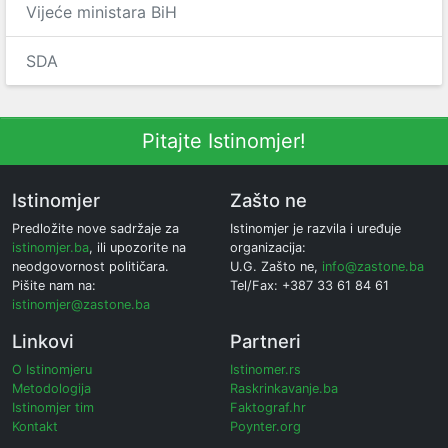
Vijeće ministara BiH
SDA
Pitajte Istinomjer!
Istinomjer
Zašto ne
Predložite nove sadržaje za
Istinomjer je razvila i uređuje
istinomjer.ba
, ili upozorite na
organizacija:
neodgovornost političara.
U.G. Zašto ne,
info@zastone.ba
Pišite nam na:
Tel/Fax: +387 33 61 84 61
istinomjer@zastone.ba
Linkovi
Partneri
O Istinomjeru
Istinomer.rs
Metodologija
Raskrinkavanje.ba
Istinomjer tim
Faktograf.hr
Kontakt
Poynter.org