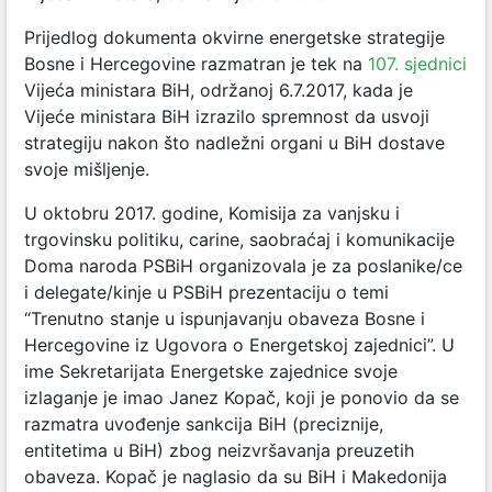
Prijedlog dokumenta okvirne energetske strategije
Bosne i Hercegovine razmatran je tek na
107. sjednici
Vijeća ministara BiH, održanoj 6.7.2017, kada je
Vijeće ministara BiH izrazilo spremnost da usvoji
strategiju nakon što nadležni organi u BiH dostave
svoje mišljenje.
U oktobru 2017. godine, Komisija za vanjsku i
trgovinsku politiku, carine, saobraćaj i komunikacije
Doma naroda PSBiH organizovala je za poslanike/ce
i delegate/kinje u PSBiH prezentaciju o temi
“Trenutno stanje u ispunjavanju obaveza Bosne i
Hercegovine iz Ugovora o Energetskoj zajednici”. U
ime Sekretarijata Energetske zajednice svoje
izlaganje je imao Janez Kopač, koji je ponovio da se
razmatra uvođenje sankcija BiH (preciznije,
entitetima u BiH) zbog neizvršavanja preuzetih
obaveza. Kopač je naglasio da su BiH i Makedonija