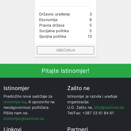
Državno uređenje
3
Ekonomija
8
Pravna država
5
Socijalna politika
5
Spoljna politika
13
OBEĆANJA
Pitajte Istinomjer!
Istinomjer
Zašto ne
Predložite nove sadržaje za
Istinomjer je razvila i uređuje
istinomjer.ba
, ili upozorite na
organizacija:
neodgovornost političara.
U.G. Zašto ne,
info@zastone.ba
Pišite nam na:
Tel/Fax: +387 33 61 84 61
istinomjer@zastone.ba
Linkovi
Partneri