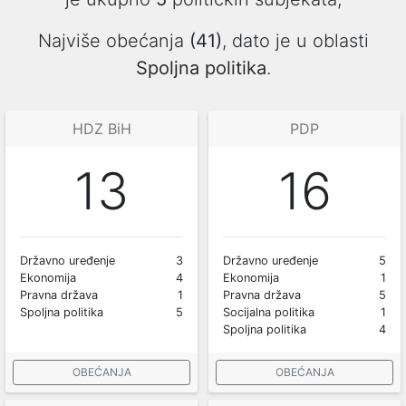
Najviše obećanja
(41)
, dato je u oblasti
Spoljna politika
.
HDZ BiH
PDP
13
16
Državno uređenje
3
Državno uređenje
5
Ekonomija
4
Ekonomija
1
Pravna država
1
Pravna država
5
Spoljna politika
5
Socijalna politika
1
Spoljna politika
4
OBEĆANJA
OBEĆANJA