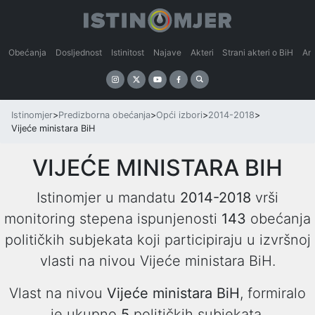
Obećanja
Dosljednost
Istinitost
Najave
Akteri
Strani akteri o BiH
An
Istinomjer
>
Predizborna obećanja
>
Opći izbori
>
2014-2018
>
Vijeće ministara BiH
VIJEĆE MINISTARA BIH
Istinomjer u mandatu
2014-2018
vrši
monitoring stepena ispunjenosti
143
obećanja
političkih subjekata koji participiraju u izvršnoj
vlasti na nivou Vijeće ministara BiH.
Vlast na nivou
Vijeće ministara BiH
, formiralo
je ukupno
5
političkih subjekata,