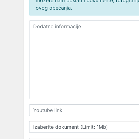
možete nam poslati i dokumente, fotografije
ovog obećanja.
Izaberite dokument (Limit: 1Mb)