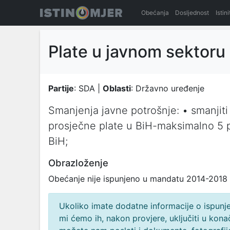
Obećanja
Dosljednost
Istin
Plate u javnom sektoru
Partije
: SDA |
Oblasti
: Državno uređenje
Smanjenja javne potrošnje: • smanjiti 
prosječne plate u BiH-maksimalno 5 p
BiH;
Obrazloženje
Obećanje nije ispunjeno u mandatu 2014-2018
Ukoliko imate dodatne informacije o ispunjen
mi ćemo ih, nakon provjere, uključiti u ko