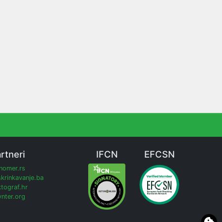
rtneri
IFCN
EFCSN
inomer.rs
krinkavanje.ba
tograf.hr
nter.org