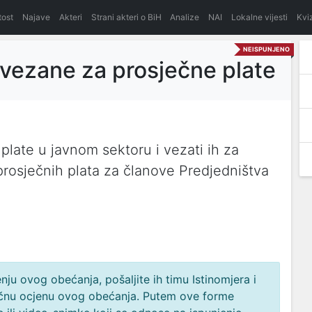
itost
Najave
Akteri
Strani akteri o BiH
Analize
NAI
Lokalne vijesti
Kvi
NEISPUNJENO
 vezane za prosječne plate
plate u javnom sektoru i vezati ih za
rosječnih plata za članove Predjedništva
ju ovog obećanja, pošaljite ih timu Istinomjera i
načnu ocjenu ovog obećanja. Putem ove forme