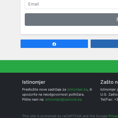
Share
Istinomjer
Zašto 
Predložite nove sadržaje za
istinomjer.ba
, ili
Istinomjer j
upozorite na neodgovornost političara.
U.G. Zašto
Pišite nam na:
istinomjer@zastone.ba
Tel/Fax: +
This site is protected by reCAPTCHA and the Google
Privac