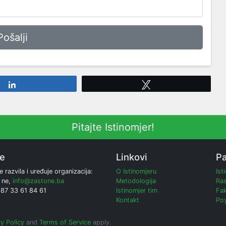
Share
Tweet
Pitajte Istinomjer!
ne
Linkovi
Pa
e razvila i uređuje organizacija:
O Istinomjeru
Ist
 ne,
info@zastone.ba
Metodologija
Ras
387 33 61 84 61
Istinomjer tim
Fak
Kontakt
Poy
y Policy
and
Terms of Service
apply.