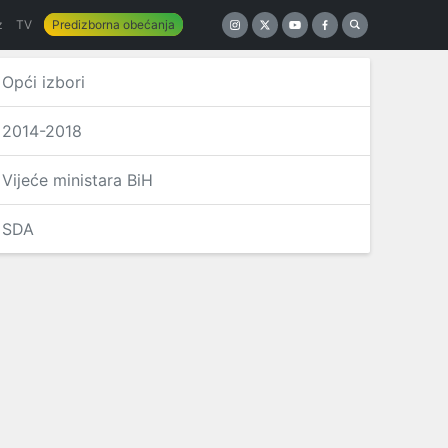
z
TV
Predizborna obećanja
Opći izbori
2014-2018
Vijeće ministara BiH
SDA