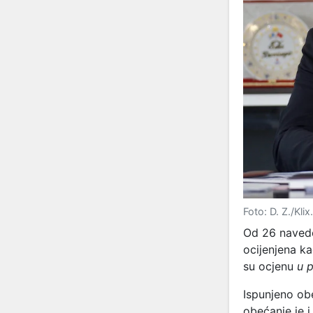
Foto: D. Z./Klix
Od 26 navede
ocijenjena k
su ocjenu
u 
Ispunjeno ob
obećanje je i