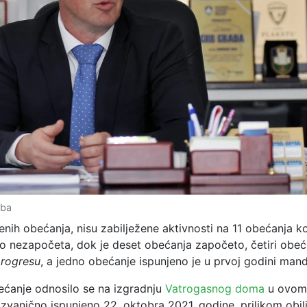
.ba
nih obećanja, nisu zabilježene aktivnosti na 11 obećanja ko
ao nezapočeta, dok je deset obećanja započeto, četiri obeć
progresu
, a jedno obećanje ispunjeno je u prvoj godini mand
ećanje odnosilo se na izgradnju
Vatrogasnog doma
u ovom 
 zvanično ispunjeno 22. oktobra 2021. godine, prilikom obil