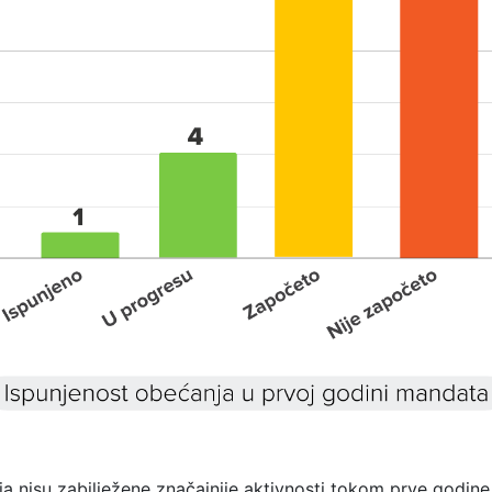
ja nisu zabilježene značajnije aktivnosti tokom prve godin