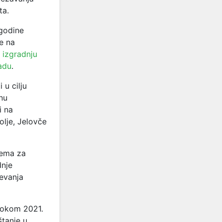
ta.
 godine
e na
,
izgradnju
adu
.
u cilju
nu
i na
olje, Jelovče
tema za
dnje
evanja
 tokom 2021.
štanje u