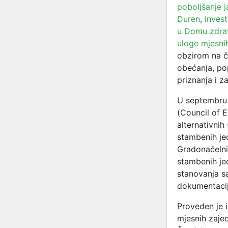
poboljšanje j
Duren
,
invest
u Domu zdra
uloge mjesni
obzirom na či
obećanja, po
priznanja i 
U septembru 
(Council of 
alternativnih
stambenih je
Gradonačelni
stambenih je
stanovanja s
dokumentacij
Proveden je i
mjesnih zajed