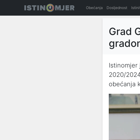
Obećanja
Dosljednost
Istin
Grad G
gradon
Istinomjer
2020/2024 
obećanja 