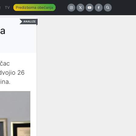
z
TV
Predizborna obećanja
ANALIZE
ta
ačac
dvojio 26
ina.