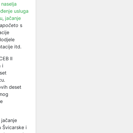
 naselja
đenje usluga
u
,
jačanje
apočeto
s
acije
dodjele
acije itd.
CEB II
 i
set
cu.
ovih deset
vnog
ne
 jačanje
a Švicarske i