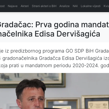
itost
Najave
Akteri
Strani akteri o BiH
Analize
NAI
Lokalne vijesti
Kvi
radačac: Prva godina manda
ačelnika Edisa Dervišagića
 je iz predizbornog programa GO SDP BiH Grad
gradonačelnika Gradačca Edisa Dervišagića iz
koja prati u mandatnom periodu 2020-2024. god