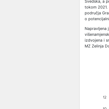
Švedska, a p
tokom 2021. 
područja Grad
o potencijal
Napravljena 
višenamjensk
izdvojena i s
MZ Zelinja D