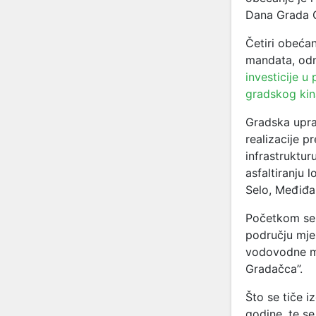
Dana Grada G
Četiri obećan
mandata, odn
investicije u
gradskog kin
Gradska upra
realizacije p
infrastruktur
asfaltiranju 
Selo, Međiđa
Početkom sep
području mjes
vodovodne mr
Gradačca”.
Što se tiče i
godine, te s