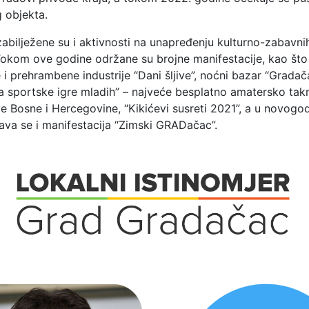
 objekta.
abilježene su i aktivnosti na unapređenju kulturno-zabavni
okom ove godine održane su brojne manifestacije, kao što
 i prehrambene industrije “Dani šljive”, noćni bazar “Grada
ma sportske igre mladih” – najveće besplatno amatersko tak
ve Bosne i Hercegovine, “Kikićevi susreti 2021”, a u novogo
ava se i manifestacija “Zimski GRADačac”.