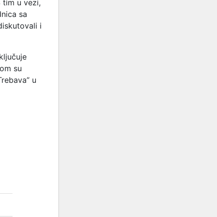
tim u vezi,
dnica sa
iskutovali i
ključuje
tom su
Trebava” u