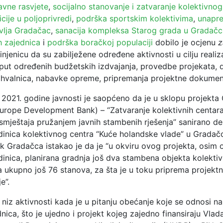
avne rasvjete
,
socijalno stanovanje i zatvaranje kolektivnog
icije u poljoprivredi
,
podrška sportskim kolektivima
,
unapre
vlja Gradačac
,
sanacija kompleksa Starog grada u Gradačc
h zajednica
i
podrška boračkoj populaciji
dobilo je ocjenu
z
njenicu da su zabilježene određene aktivnosti u cilju realiz
put određenih budžetskih izdvajanja, provedbe projekata, 
zahvalnica, nabavke opreme, pripremanja projektne dokument
2021. godine javnosti je saopćeno da je u sklopu projekta 
Europe Development Bank) – “Zatvaranje kolektivnih centara
 smještaja pružanjem javnih stambenih rješenja” sanirano de
dinica kolektivnog centra “Kuće holandske vlade” u Gradač
k Gradačca istakao je da je “u okviru ovog projekta, osim 
dinica, planirana gradnja još dva stambena objekta kolekti
a ukupno još 76 stanova, za šta je u toku priprema projekt
e”.
 niz aktivnosti kada je u pitanju obećanje koje se odnosi na
nica, što je ujedno i projekt kojeg zajedno finansiraju Vlad