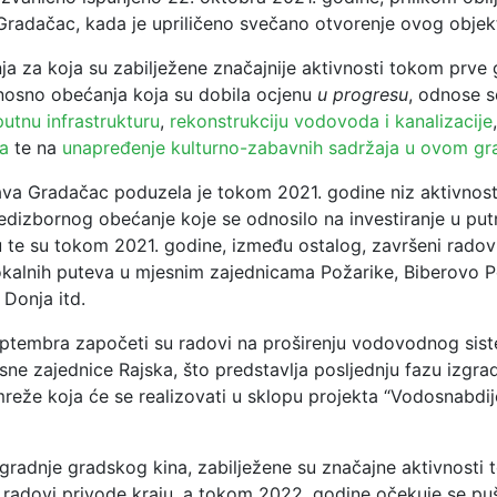
radačac, kada je upriličeno svečano otvorenje ovog objek
ja za koja su zabilježene značajnije aktivnosti tokom prve
osno obećanja koja su dobila ocjenu
u progresu
, odnose s
 putnu infrastrukturu
,
rekonstrukciju vodovoda i kanalizacije
a
te na
unapređenje kulturno-zabavnih sadržaja u ovom gr
va Gradačac poduzela je tokom 2021. godine niz aktivnosti 
redizbornog obećanje koje se odnosilo na investiranje u put
u te su tokom 2021. godine, između ostalog, završeni radov
lokalnih puteva u mjesnim zajednicama Požarike, Biberovo P
 Donja itd.
tembra započeti su radovi na proširenju vodovodnog sis
ne zajednice Rajska, što predstavlja posljednju fazu izgra
eže koja će se realizovati u sklopu projekta “Vodosnabdij
zgradnje gradskog kina, zabilježene su značajne aktivnosti
e radovi privode kraju, a tokom 2022. godine očekuje se pu