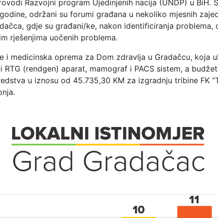
rovodi Razvojni program Ujedinjenih nacija (UNDP) u BiH. S 
godine, održani su forumi građana u nekoliko mjesnih zaje
ačca, gdje su građani/ke, nakon identificiranja problema, d
nim rješenjima uočenih problema.
je i medicinska oprema za Dom zdravlja u Gradačcu, koja u
i RTG (rendgen) aparat, mamograf i PACS sistem, a budže
redstva u iznosu od 45.735,30 KM za izgradnju tribine FK “
onja.