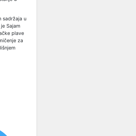
h sadržaja u
 je Sajam
čačke plave
mičenje za
dišnjem