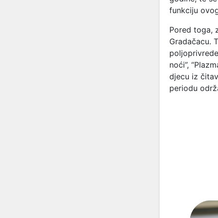
funkciju ovog
Pored toga, z
Gradačacu. T
poljoprivrede
noći”, “Plaz
djecu iz čita
periodu održ