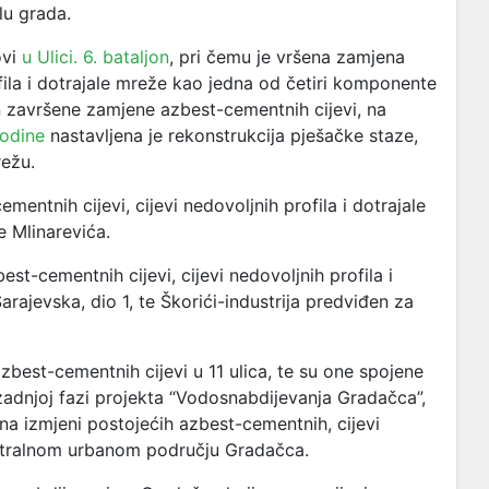
elu grada.
ovi
u Ulici. 6. bataljon
, pri čemu je vršena zamjena
ofila i dotrajale mreže kao jedna od četiri komponente
završene zamjene azbest-cementnih cijevi, na
godine
nastavljena je rekonstrukcija pješačke staze,
ežu.
entnih cijevi, cijevi nedovoljnih profila i dotrajale
e Mlinarevića.
t-cementnih cijevi, cijevi nedovoljnih profila i
rajevska, dio 1, te Škorići-industrija predviđen za
zbest-cementnih cijevi u 11 ulica, te su one spojene
adnjoj fazi projekta “Vodosnabdijevanja Gradačca”,
i na izmjeni postojećih azbest-cementnih, cijevi
centralnom urbanom području Gradačca.