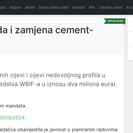
itost
Najave
Akteri
Strani akteri o BiH
Analize
NAI
Lokalne vijesti
Kvi
ISPUNJENO
da i zamjena cement-
 cijevi i cijevi nedovoljnog profila u
redstva WBIF-a u iznosu dva miliona eura).
kom mandata.
 2020/2024
dačca obavijestila je javnost o planiranim radovima