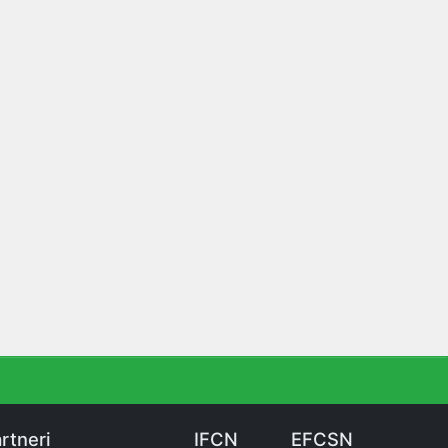
rtneri
IFCN
EFCSN