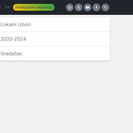
z
TV
Predizborna obećanja
Lokalni izbori
2020-2024
Gradačac