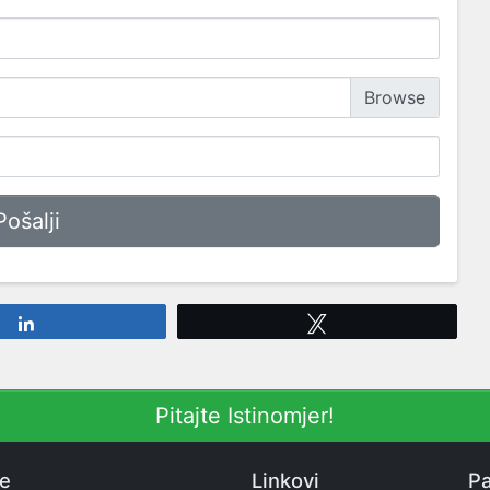
Share
Tweet
Pitajte Istinomjer!
ne
Linkovi
Pa