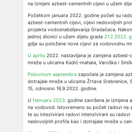
na izmjeni azbest-cementnih cijevi u užem dij
Početkom januara 2022. godine počeli su rad
azbest-cementnih cijevi, cijevi nedovoljnih pr
projekta vodosnabdijevanja Gradačaca. Nakon 
jednoj dionici u užem dijelu grada
21.2.2022. 
gdje su položene nove cijevi za vodovodnu mr
U aprilu
2022. nastavljana je zamjena azbest-cem
mreže u ulicama Kadić-mahala, Varoška i Siniš
Polovinom septembra
započela je zamjena azbes
dotrajale mreže u ulicama Žrtava Srebrenice, Sa
15, odnosno 16.9.2022. godine.
U
februaru 2023
. godine završena je izmjena a
na vodovod. Istovremeno su počeli radovi na z
te su intezivirani radovi intenzivirani su radov
nedovoljnih profila kao i dotrajale mreže u 