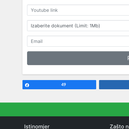
Izaberite dokument (Limit: 1Mb)
Share
49
Istinomjer
Zašto 