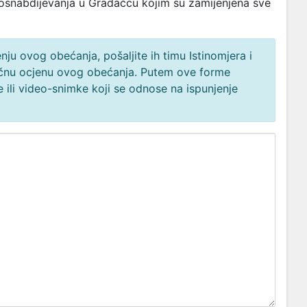
osnabdijevanja u Gradačcu kojim su zamijenjena sve
ju ovog obećanja, pošaljite ih timu Istinomjera i
načnu ocjenu ovog obećanja. Putem ove forme
 ili video-snimke koji se odnose na ispunjenje