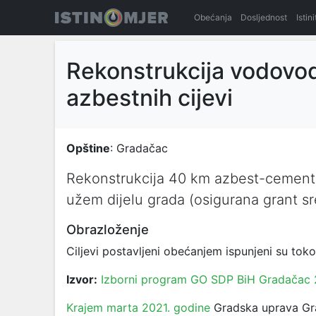
Obećanja
Dosljednost
Istin
Rekonstrukcija vodovo
azbestnih cijevi
Opštine
: Gradačac
Rekonstrukcija 40 km azbest-cementnih
užem dijelu grada (osigurana grant s
Obrazloženje
Ciljevi postavljeni obećanjem ispunjeni su to
Izvor:
Izborni program GO SDP BiH Gradačac
Krajem marta 2021. godine
Gradska uprava Gra