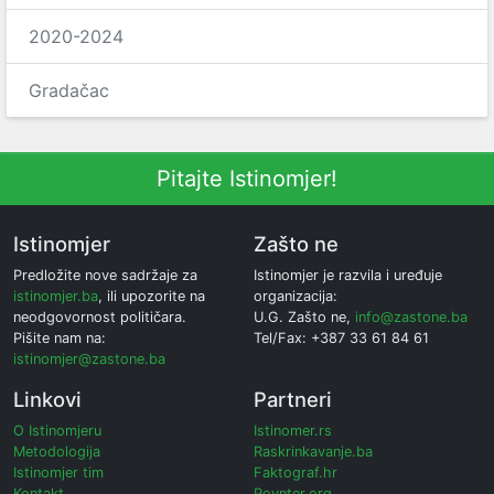
2020-2024
Gradačac
Pitajte Istinomjer!
Istinomjer
Zašto ne
Predložite nove sadržaje za
Istinomjer je razvila i uređuje
istinomjer.ba
, ili upozorite na
organizacija:
neodgovornost političara.
U.G. Zašto ne,
info@zastone.ba
Pišite nam na:
Tel/Fax: +387 33 61 84 61
istinomjer@zastone.ba
Linkovi
Partneri
O Istinomjeru
Istinomer.rs
Metodologija
Raskrinkavanje.ba
Istinomjer tim
Faktograf.hr
Kontakt
Poynter.org