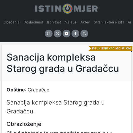
Obećanja
Dosljednost
Istinitost
Najave
Akteri
Strani akteri o BiH
An
ISPUNJENO VEĆIM DIJELOM
Sanacija kompleksa
Starog grada u Gradačcu
Opštine
: Gradačac
Sanacija kompleksa Starog grada u
Gradačcu.
Obrazloženje