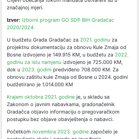
Ciljevi obećanja tokom mandata ostvareni su u
značajnoj mjeri.
Izvor:
Izborni program GO SDP BiH Gradačac
2020/2024
U budžetu Grada Gradačac za
2021. godinu
za
projektnu dokumentaciju za obnovu Kule Zmaja od
Bosne izdvojeno je 149.915 KM, u budžetu za
2022.
godinu za istu namjenu i
zdvojeno je 725.000 KM,
dok u
2023. godini
predviđeno 708.000 KM. Za
obnovu zaštitu kule Zmaja od Bosne u 2024. godini
budžetirano je 1.014.000 KM
Krajem oktobra 2021. godine
je, u skladu sa
Zakonom o javnim nabavkama, gradonačelnik
Gradačca objavio informaciju o pregovaračkom
postupku bez objave obavještenja o nabavci.
Početkom
novembra 2023. godine
započelo je