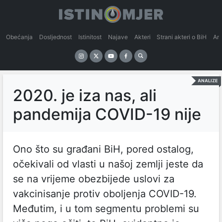
Obećanja
Dosljednost
Istinitost
Najave
Akteri
Strani akteri o BiH
An
ANALIZE
2020. je iza nas, ali
pandemija COVID-19 nije
Ono što su građani BiH, pored ostalog,
očekivali od vlasti u našoj zemlji jeste da
se na vrijeme obezbijede uslovi za
vakcinisanje protiv oboljenja COVID-19.
Međutim, i u tom segmentu problemi su