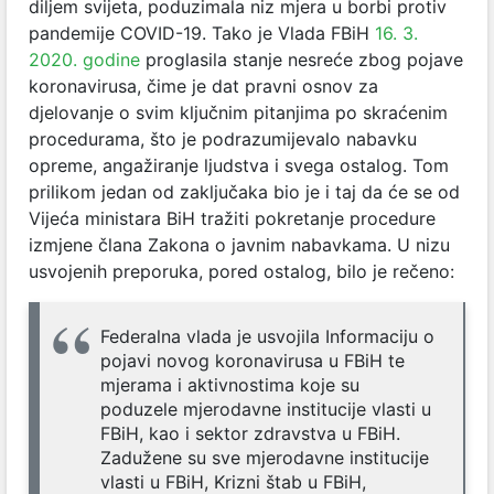
diljem svijeta, poduzimala niz mjera u borbi protiv
pandemije COVID-19. Tako je Vlada FBiH
16. 3.
2020. godine
proglasila stanje nesreće zbog pojave
koronavirusa, čime je
dat pravni osnov za
djelovanje o svim ključnim pitanjima po skraćenim
procedurama, što je podrazumijevalo nabavku
opreme, angažiranje ljudstva i svega ostalog. Tom
prilikom jedan od zaključaka bio je i taj da će se od
Vijeća ministara BiH tražiti pokretanje procedure
izmjene člana Zakona o javnim nabavkama. U nizu
usvojenih preporuka, pored ostalog, bilo je rečeno:
Federalna vlada je usvojila Informaciju o
pojavi novog koronavirusa u FBiH te
mjerama i aktivnostima koje su
poduzele mjerodavne institucije vlasti u
FBiH, kao i sektor zdravstva u FBiH.
Zadužene su sve mjerodavne institucije
vlasti u FBiH, Krizni štab u FBiH,