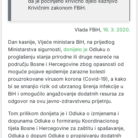
da je počinjeno krivično djelo kažnjivo
Krivičnim zakonom FBiH.
Vlada FBiH,
16. 3. 2020.
Dan kasnije, Vijeće ministara BiH, na prijedlog
Ministarstva sigurnosti,
donijelo je
Odluku o
proglašenju stanja prirodne ili druge nesreće na
području Bosne i Hercegovine zbog opasnosti od
moguće pojave epidemije zarazne bolesti
prouzrokovane virusom korona (Covid-19), a kako
bi se smanjio rizik od ubrzanog širenja infekcije u
BiH i omogućilo angažovanje dodatnih resursa za
odgovor na ovu javno-zdravstvenu prijetnju.
Tom prilikom donijeta je i Odluka o izmjenama i
dopunama Odluke o formiranju Koordinacionog
tijela Bosne i Hercegovine za zaštitu i spašavanje,
Odluka o dopuni Odluke o propisivanju dodatnih