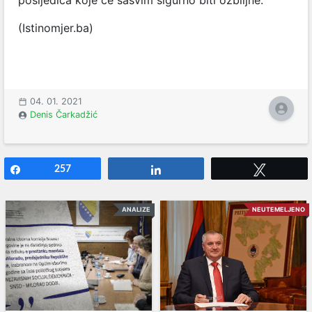
posljedica koje će sasvim sigurno biti ozbiljne.
(Istinomjer.ba)
04. 01. 2021
Denis Čarkadžić
Share
257
Share
Tweet
ANALIZE
NEUTEMELJENO