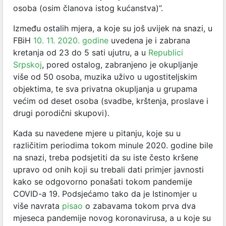
osoba (osim članova istog kućanstva)”.
Između ostalih mjera, a koje su još uvijek na snazi, u
FBiH
10. 11. 2020. godine
uvedena je i zabrana
kretanja od 23 do 5 sati ujutru, a u
Republici
Srpskoj
, pored ostalog, zabranjeno je okupljanje
više od 50 osoba, muzika uživo u ugostiteljskim
objektima, te sva privatna okupljanja u grupama
većim od deset osoba (svadbe, krštenja, proslave i
drugi porodični skupovi).
Kada su navedene mjere u pitanju, koje su u
različitim periodima tokom minule 2020. godine bile
na snazi, treba podsjetiti da su iste često kršene
upravo od onih koji su trebali dati primjer javnosti
kako se odgovorno ponašati tokom pandemije
COVID-a 19. Podsjećamo tako da je Istinomjer u
više navrata
pisao
o zabavama tokom prva dva
mjeseca pandemije novog koronavirusa, a u koje su