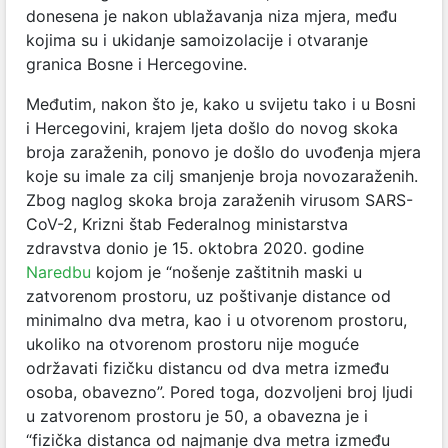
donesena je nakon ublažavanja niza mjera, među
kojima su i ukidanje samoizolacije i otvaranje
granica Bosne i Hercegovine.
Međutim, nakon što je, kako u svijetu tako i u Bosni
i Hercegovini, krajem ljeta došlo do novog skoka
broja zaraženih, ponovo je došlo do uvođenja mjera
koje su imale za cilj smanjenje broja novozaraženih.
Zbog naglog skoka broja zaraženih virusom SARS-
CoV-2, Krizni štab Federalnog ministarstva
zdravstva donio je 15. oktobra 2020. godine
Naredbu
kojom je “nošenje zaštitnih maski u
zatvorenom prostoru, uz poštivanje distance od
minimalno dva metra, kao i u otvorenom prostoru,
ukoliko na otvorenom prostoru nije moguće
održavati fizičku distancu od dva metra između
osoba, obavezno”. Pored toga, dozvoljeni broj ljudi
u zatvorenom prostoru je 50, a obavezna je i
“fizička distanca od najmanje dva metra između