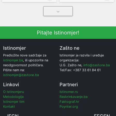
Pitajte Istinomjer!
Istinomjer
Zašto ne
Predložite nove sadržaje za
Istinomjer je razvila i uređuje
istinomjer.ba
, ili upozorite na
organizacija:
neodgovornost političara.
U.G. Zašto ne,
info@zastone.ba
Pišite nam na:
Tel/Fax: +387 33 61 84 61
istinomjer@zastone.ba
Linkovi
Partneri
O Istinomjeru
Istinomer.rs
Metodologija
Raskrinkavanje.ba
Istinomjer tim
Faktograf.hr
Kontakt
Poynter.org