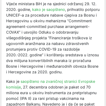
Vijeće ministara BiH je na sjednici održanoj 29. 12.
2020. godine,
kako je saopšteno
, prihvatilo potporu
UNICEF-a za procedure nabave cjepiva za Bosnu i
Hercegovinu u okviru mehanizma “Commitment
agreement-committed purchase arrangement-
COVAX“ i usvojilo Odluku o odobravanju
višegodišnjeg projekta “Financiranje troškova iz
ugovornih aranžmana za nabavu zdravstvenih
protumjera protiv COVID-19 za razdoblje
2020.-2022. godine” i korištenju sredstava u iznosu
dva milijuna konvertibilnih maraka iz proračuna
Bosne i Hercegovine i međunarodnih obveza Bosne
i Hercegovine za 2020. godinu.
Kako je
saopšteno na zvaničnoj stranici Evropske
komisije
, 27. decembra odobren je paket od 70
miliona eura u okviru Instrumenta za pretpristupnu
pomoć (IPA II) za rani pristup vakcinama na
zapadnom Balkanu. Navedeno je i da će se paket