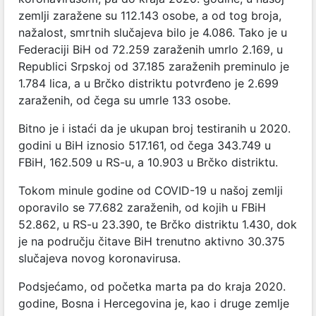
zemlji zaražene su 112.143 osobe, a od tog broja,
nažalost, smrtnih slučajeva bilo je 4.086. Tako je u
Federaciji BiH od 72.259 zaraženih umrlo 2.169, u
Republici Srpskoj od 37.185 zaraženih preminulo je
1.784 lica, a u Brčko distriktu potvrđeno je 2.699
zaraženih, od čega su umrle 133 osobe.
Bitno je i istaći da je ukupan broj testiranih u 2020.
godini u BiH iznosio 517.161, od čega 343.749 u
FBiH, 162.509 u RS-u, a 10.903 u Brčko distriktu.
Tokom minule godine od COVID-19 u našoj zemlji
oporavilo se 77.682 zaraženih, od kojih u FBiH
52.862, u RS-u 23.390, te Brčko distriktu 1.430, dok
je na području čitave BiH trenutno aktivno 30.375
slučajeva novog koronavirusa.
Podsjećamo, od početka marta pa do kraja 2020.
godine, Bosna i Hercegovina je, kao i druge zemlje