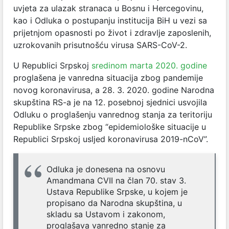
uvjeta za ulazak stranaca u Bosnu i Hercegovinu,
kao i Odluka o postupanju institucija BiH u vezi sa
prijetnjom opasnosti po život i zdravlje zaposlenih,
uzrokovanih prisutnošću virusa SARS-CoV-2.
U Republici Srpskoj
sredinom marta 2020. godine
proglašena je vanredna situacija zbog pandemije
novog koronavirusa, a 28. 3. 2020. godine Narodna
skupština RS-a je na 12. posebnoj sjednici usvojila
Odluku o proglašenju vanrednog stanja za teritoriju
Republike Srpske zbog “epidemiološke situacije u
Republici Srpskoj usljed koronavirusa 2019-nCoV”.
Odluka je donesena na osnovu
Amandmana CVII na član 70. stav 3.
Ustava Republike Srpske, u kojem je
propisano da Narodna skupština, u
skladu sa Ustavom i zakonom,
proglašava vanredno stanje za