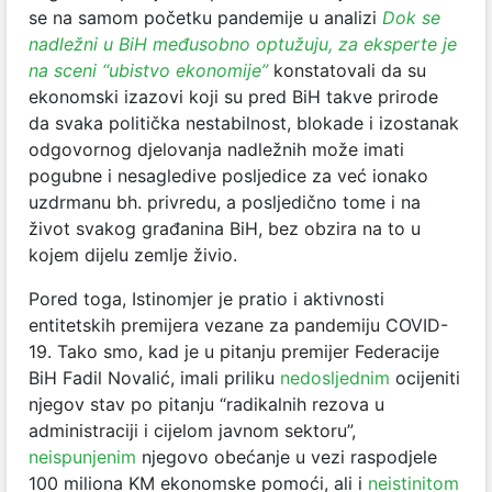
se na samom početku pandemije u analizi
Dok se
nadležni u BiH međusobno optužuju, za eksperte je
na sceni “ubistvo ekonomije”
konstatovali da su
ekonomski izazovi koji su pred BiH takve prirode
da svaka politička nestabilnost, blokade i izostanak
odgovornog djelovanja nadležnih može imati
pogubne i nesagledive posljedice za već ionako
uzdrmanu bh. privredu, a posljedično tome i na
život svakog građanina BiH, bez obzira na to u
kojem dijelu zemlje živio.
Pored toga, Istinomjer je pratio i aktivnosti
entitetskih premijera vezane za pandemiju COVID-
19. Tako smo, kad je u pitanju premijer Federacije
BiH Fadil Novalić, imali priliku
nedosljednim
ocijeniti
njegov stav po pitanju “radikalnih rezova u
administraciji i cijelom javnom sektoru”,
neispunjenim
njegovo obećanje u vezi raspodjele
100 miliona KM ekonomske pomoći, ali i
neistinitom