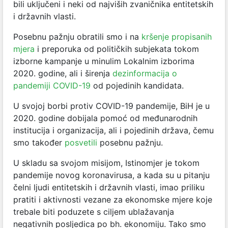
bili uključeni i neki od najviših zvaničnika entitetskih
i državnih vlasti.
Posebnu pažnju obratili smo i na
kršenje propisanih
mjera
i preporuka od političkih subjekata tokom
izborne kampanje u minulim Lokalnim izborima
2020. godine, ali i širenja
dezinformacija o
pandemiji COVID-19
od pojedinih kandidata.
U svojoj borbi protiv COVID-19 pandemije, BiH je u
2020. godine dobijala pomoć od međunarodnih
institucija i organizacija, ali i pojedinih država, čemu
smo također
posvetili
posebnu pažnju.
U skladu sa svojom misijom, Istinomjer je tokom
pandemije novog koronavirusa, a kada su u pitanju
čelni ljudi entitetskih i državnih vlasti, imao priliku
pratiti i aktivnosti vezane za ekonomske mjere koje
trebale biti poduzete s ciljem ublažavanja
negativnih posljedica po bh. ekonomiju. Tako smo