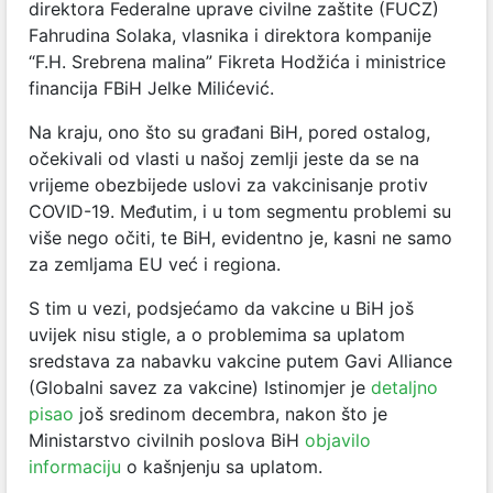
direktora Federalne uprave civilne zaštite (FUCZ)
Fahrudina Solaka, vlasnika i direktora kompanije
“F.H. Srebrena malina” Fikreta Hodžića i ministrice
financija FBiH Jelke Milićević.
Na kraju, ono što su građani BiH, pored ostalog,
očekivali od vlasti u našoj zemlji jeste da se na
vrijeme obezbijede uslovi za vakcinisanje protiv
COVID-19. Međutim, i u tom segmentu problemi su
više nego očiti, te BiH, evidentno je, kasni ne samo
za zemljama EU već i regiona.
S tim u vezi, podsjećamo da vakcine u BiH još
uvijek nisu stigle, a o problemima sa uplatom
sredstava za nabavku vakcine putem Gavi Alliance
(Globalni savez za vakcine) Istinomjer je
detaljno
pisao
još sredinom decembra, nakon što je
Ministarstvo civilnih poslova BiH
objavilo
informaciju
o kašnjenju sa uplatom.