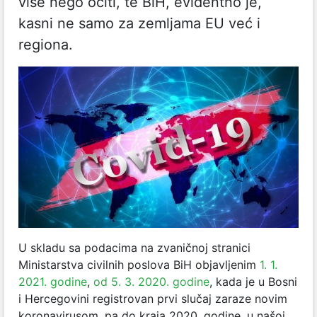
više nego očiti, te BiH, evidentno je,
kasni ne samo za zemljama EU već i
regiona.
U skladu sa podacima na zvaničnoj stranici
Ministarstva civilnih poslova BiH objavljenim
1. 1.
2021. godine
,
od 5. 3. 2020. godine
, kada je u Bosni
i Hercegovini registrovan prvi slučaj zaraze novim
koronavirusom, pa do kraja 2020. godine, u našoj