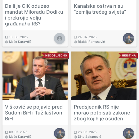
Da li je CIK oduzeo
Kanalska ostrva nisu
mandat Miloradu Dodiku
“zemlja trećeg svijeta”
i prekrojio volju
građana/ki RS?
13. 08. 2025
24. 07. 2025
Mašo Karavdić
Rijalda Ramusović
NEDOSLJEDNO
NEISTINA
Višković se pojavio pred
Predsjednik RS nije
Sudom BiH i Tužilaštvom
morao potpisati zakone
BiH
zbog kojih je osuđen
09. 07. 2025
26. 06. 2025
Mašo Karavdić
Dino Šakanović