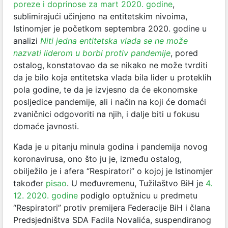
poreze i doprinose za mart 2020. godine
,
sublimirajući učinjeno na entitetskim nivoima,
Istinomjer je početkom septembra 2020. godine u
analizi
Niti jedna entitetska vlada se ne može
nazvati liderom u borbi protiv pandemije
, pored
ostalog, konstatovao da se nikako ne može tvrditi
da je bilo koja entitetska vlada bila lider u proteklih
pola godine, te da je izvjesno da će ekonomske
posljedice pandemije, ali i način na koji će domaći
zvaničnici odgovoriti na njih, i dalje biti u fokusu
domaće javnosti.
Kada je u pitanju minula godina i pandemija novog
koronavirusa, ono što ju je, između ostalog,
obilježilo je i afera “Respiratori” o kojoj je Istinomjer
također
pisao
. U međuvremenu, Tužilaštvo BiH je
4.
12. 2020. godine
podiglo optužnicu u predmetu
“Respiratori” protiv premijera Federacije BiH i člana
Predsjedništva SDA Fadila Novalića, suspendiranog