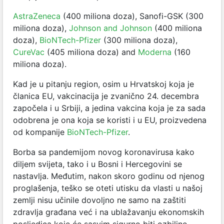
AstraZeneca
(400 miliona doza), Sanofi-GSK (300
miliona doza),
Johnson and Johnson
(400 miliona
doza),
BioNTech-Pfizer
(300 miliona doza),
CureVac
(405 miliona doza) and
Moderna
(160
miliona doza).
Kad je u pitanju region, osim u Hrvatskoj koja je
članica EU, vakcinacija je zvanično 24. decembra
započela i u Srbiji, a jedina vakcina koja je za sada
odobrena je ona koja se koristi i u EU, proizvedena
od kompanije
BioNTech-Pfizer
.
Borba sa pandemijom novog koronavirusa kako
diljem svijeta, tako i u Bosni i Hercegovini se
nastavlja. Međutim, nakon skoro godinu od njenog
proglašenja, teško se oteti utisku da vlasti u našoj
zemlji nisu učinile dovoljno ne samo na zaštiti
zdravlja građana već i na ublažavanju ekonomskih