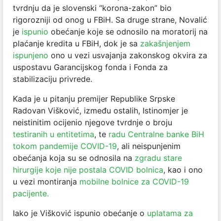
tvrdnju da je slovenski “korona-zakon” bio
rigorozniji od onog u FBiH. Sa druge strane, Novalić
je
ispunio
obećanje koje se odnosilo na moratorij na
plaćanje kredita u FBiH, dok je sa
zakašnjenjem
ispunjeno
ono u vezi usvajanja zakonskog okvira za
uspostavu Garancijskog fonda i Fonda za
stabilizaciju privrede.
Kada je u pitanju premijer Republike Srpske
Radovan Višković, između ostalih, Istinomjer je
neistinitim ocijenio njegove tvrdnje o broju
testiranih u entitetima
, te
radu Centralne banke BiH
tokom pandemije COVID-19
, ali neispunjenim
obećanja koja su se odnosila na
zgradu stare
hirurgije koje nije postala COVID bolnica
, kao i ono
u vezi montiranja
mobilne bolnice za COVID-19
pacijente.
Iako je Višković ispunio obećanje o
uplatama za