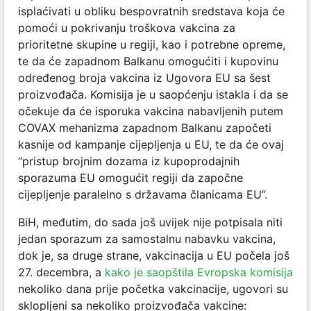
isplaćivati u obliku bespovratnih sredstava koja će
pomoći u pokrivanju troškova vakcina za
prioritetne skupine u regiji, kao i potrebne opreme,
te da će zapadnom Balkanu omogućiti i kupovinu
određenog broja vakcina iz Ugovora EU sa šest
proizvođača. Komisija je u saopćenju istakla i da se
očekuje da će isporuka vakcina nabavljenih putem
COVAX mehanizma zapadnom Balkanu započeti
kasnije od kampanje cijepljenja u EU, te da će ovaj
“pristup brojnim dozama iz kupoprodajnih
sporazuma EU omogućit regiji da započne
cijepljenje paralelno s državama članicama EU”.
BiH, međutim, do sada još uvijek nije potpisala niti
jedan sporazum za samostalnu nabavku vakcina,
dok je, sa druge strane, vakcinacija u EU počela još
27. decembra, a
kako je saopštila Evropska komisija
nekoliko dana prije početka vakcinacije, ugovori su
sklopljeni sa nekoliko proizvođača vakcine: