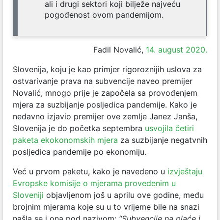
ali i drugi sektori koji bilježe najveću
pogođenost ovom pandemijom.
Fadil Novalić,
14. august 2020.
Slovenija, koju je kao primjer rigoroznijih uslova za
ostvarivanje prava na subvencije naveo premijer
Novalić, mnogo prije je započela sa provođenjem
mjera za suzbijanje posljedica pandemije. Kako je
nedavno izjavio premijer ove zemlje Janez Janša,
Slovenija je do početka septembra
usvojila četiri
paketa ekokonomskih mjera
za suzbijanje negatvnih
posljedica pandemije po ekonomiju.
Već u prvom paketu, kako je navedeno u
izvještaju
Evropske komisije o mjerama provedenim u
Sloveniji
objavljenom još u aprilu ove godine, među
brojnim mjerama koje su u to vrijeme bile na snazi
našla se i ona pod nazivom:
“Subvencije na plaće i