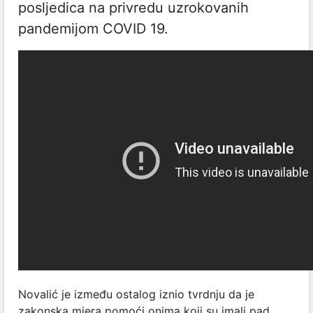
posljedica na privredu uzrokovanih
pandemijom COVID 19.
Novalić je između ostalog iznio tvrdnju da je
zakonska mjera pomoći onima koji su imali pad