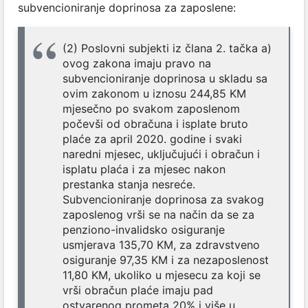
subvencioniranje doprinosa za zaposlene:
(2) Poslovni subjekti iz člana 2. tačka a)
ovog zakona imaju pravo na
subvencioniranje doprinosa u skladu sa
ovim zakonom u iznosu 244,85 KM
mjesečno po svakom zaposlenom
počevši od obračuna i isplate bruto
plaće za april 2020. godine i svaki
naredni mjesec, uključujući i obračun i
isplatu plaća i za mjesec nakon
prestanka stanja nesreće.
Subvencioniranje doprinosa za svakog
zaposlenog vrši se na način da se za
penziono-invalidsko osiguranje
usmjerava 135,70 KM, za zdravstveno
osiguranje 97,35 KM i za nezaposlenost
11,80 KM, ukoliko u mjesecu za koji se
vrši obračun plaće imaju pad
ostvarenog prometa 20% i više u