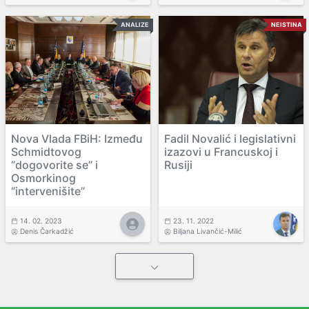
ANALIZE
NEISTINA
Nova Vlada FBiH: Između
Fadil Novalić i legislativni
Schmidtovog
izazovi u Francuskoj i
“dogovorite se” i
Rusiji
Osmorkinog
“intervenišite”
14. 02. 2023
23. 11. 2022
Denis Čarkadžić
Biljana Livančić-Milić