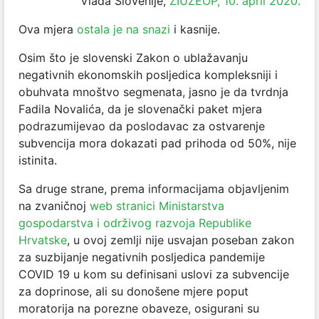
Vlada Slovenije,
ZIUZEOP, 10. april 2020.
Ova mjera
ostala je na snazi
i kasnije.
Osim što je slovenski Zakon o ublažavanju
negativnih ekonomskih posljedica kompleksniji i
obuhvata mnoštvo segmenata, jasno je da tvrdnja
Fadila Novalića, da je slovenački paket mjera
podrazumijevao da poslodavac za ostvarenje
subvencija mora dokazati pad prihoda od 50%, nije
istinita.
Sa druge strane, prema informacijama objavljenim
na zvaničnoj
web stranici Ministarstva
gospodarstva i održivog razvoja Republike
Hrvatske
, u ovoj zemlji nije usvajan poseban zakon
za suzbijanje negativnih posljedica pandemije
COVID 19 u kom su definisani uslovi za subvencije
za doprinose, ali su donošene mjere poput
moratorija na porezne obaveze, osigurani su