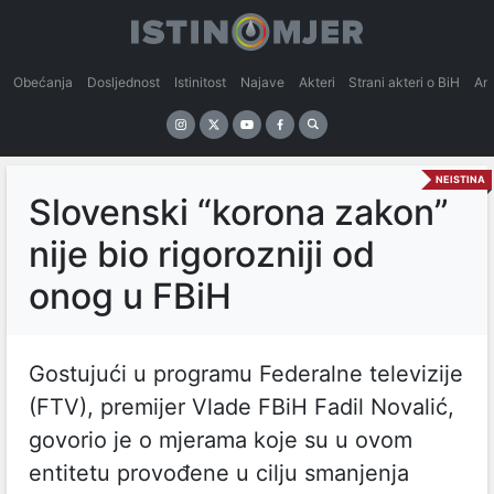
Obećanja
Dosljednost
Istinitost
Najave
Akteri
Strani akteri o BiH
An
NEISTINA
Slovenski “korona zakon”
nije bio rigorozniji od
onog u FBiH
Gostujući u programu Federalne televizije
(FTV), premijer Vlade FBiH Fadil Novalić,
govorio je o mjerama koje su u ovom
entitetu provođene u cilju smanjenja