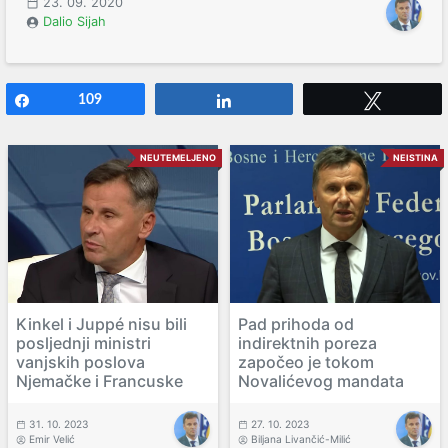
23. 09. 2020
Dalio Sijah
Share
109
Share
Tweet
NEUTEMELJENO
NEISTINA
Kinkel i Juppé nisu bili
Pad prihoda od
posljednji ministri
indirektnih poreza
vanjskih poslova
započeo je tokom
Njemačke i Francuske
Novalićevog mandata
31. 10. 2023
27. 10. 2023
Emir Velić
Biljana Livančić-Milić