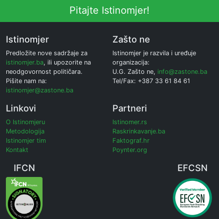
Pitajte Istinomjer!
Istinomjer
Zašto ne
Predložite nove sadržaje za
Istinomjer je razvila i uređuje
istinomjer.ba
, ili upozorite na
organizacija:
neodgovornost političara.
U.G. Zašto ne,
info@zastone.ba
Pišite nam na:
Tel/Fax: +387 33 61 84 61
istinomjer@zastone.ba
Linkovi
Partneri
O Istinomjeru
Istinomer.rs
Metodologija
Raskrinkavanje.ba
Istinomjer tim
Faktograf.hr
Kontakt
Poynter.org
IFCN
EFCSN