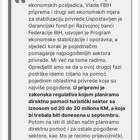
ekonomskih posljedica, Vlada FBiH
priprema i drugi set ekonomskih mjera
za stabilizaciju privrede.Uspostavljen je
Garancijski fond pri Razvojnoj banci
Federacije BiH, usvojen je Program
ekonomske stabilizacije i oporavka, a
sljedeći korak je pojedinačno
pomaganje najpogođenijih sektora
privrede. Mi već na tome radimo.
Opredjelili smo se da u ovoj drugoj fazi
podrške idemo ciljano na pomoć
pojedinim oblastima privrede koje su
najviše pogođene.
U pripremi je
zakonska regulativa kojom planiramo
direktno pomoći turistički sektor sa
iznosom od 20 do 30 miliona KM, a koja
bi trebala biti donesena u septembru.
Potom na isti ili sličan način planiramo
direktnu pomoć i za ostale pogođene
sektore, kao što je recimo prijevoznički,