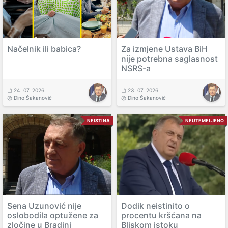
Načelnik ili babica?
Za izmjene Ustava BiH
nije potrebna saglasnost
NSRS-a
24. 07. 2026
23. 07. 2026
Dino Šakanović
Dino Šakanović
NEISTINA
NEUTEMELJENO
Sena Uzunović nije
Dodik neistinito o
oslobodila optužene za
procentu kršćana na
zločine u Bradini
Bliskom istoku