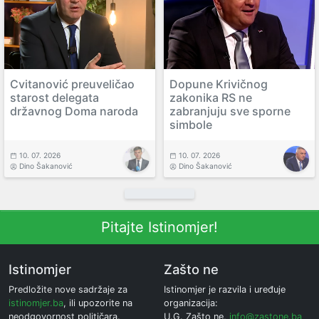
Cvitanović preuveličao
Dopune Krivičnog
starost delegata
zakonika RS ne
državnog Doma naroda
zabranjuju sve sporne
simbole
10. 07. 2026
10. 07. 2026
Dino Šakanović
Dino Šakanović
Pitajte Istinomjer!
Istinomjer
Zašto ne
Predložite nove sadržaje za
Istinomjer je razvila i uređuje
istinomjer.ba
, ili upozorite na
organizacija:
neodgovornost političara.
U.G. Zašto ne,
info@zastone.ba