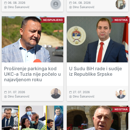
06. 08. 2026
04. 08. 2026
Dino Šakanović
Dino Šakanović
NEISPUNJENO
NEISTINA
Proširenje parkinga kod
U Sudu BiH rade i sudije
UKC-a Tuzla nije počelo u
iz Republike Srpske
najavljenom roku
31. 07. 2026
27. 07. 2026
Dino Šakanović
Dino Šakanović
NEISTINA