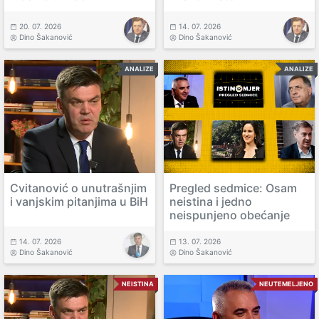
20. 07. 2026
14. 07. 2026
Dino Šakanović
Dino Šakanović
ANALIZE
ANALIZE
Cvitanović o unutrašnjim
Pregled sedmice: Osam
i vanjskim pitanjima u BiH
neistina i jedno
neispunjeno obećanje
14. 07. 2026
13. 07. 2026
Dino Šakanović
Dino Šakanović
NEISTINA
NEUTEMELJENO