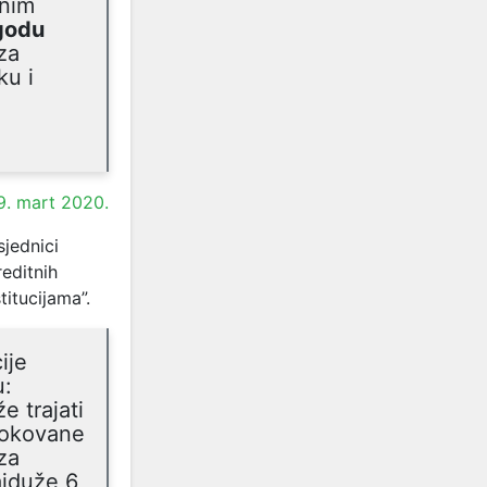
vnim
godu
za
ku i
9. mart 2020.
jednici
editnih
titucijama”.
ije
u:
e trajati
rokovane
za
ajduže 6