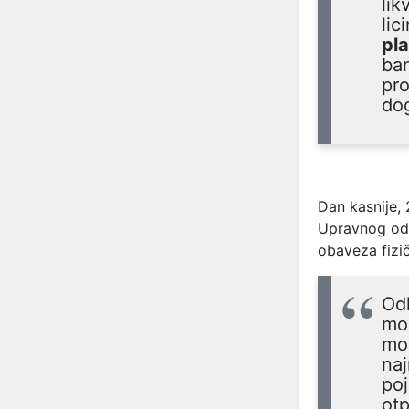
lik
lic
pla
ban
pro
do
Dan kasnije,
Upravnog odb
obaveza fizič
Odl
mog
mor
naj
poj
otp