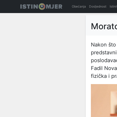
Obećanja
Dosljednost
Istin
Morato
Nakon što
predstavn
poslodavac
Fadil Nova
fizička i 