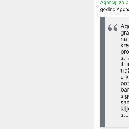
Agenciji za 
godine Agenci
Age
gra
na 
kre
pro
str
ili
tra
u k
po
ban
sig
sam
kli
stu