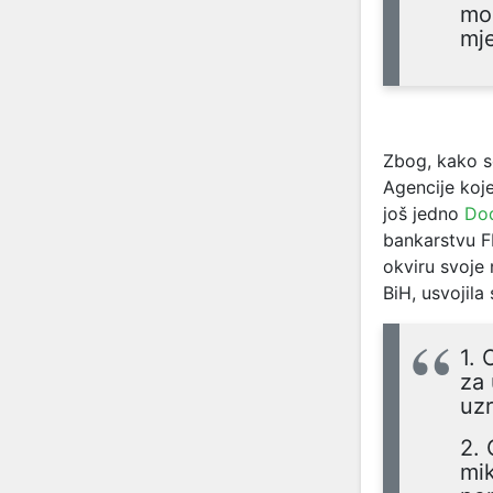
mod
mje
Zbog, kako s
Agencije koje
još jedno
Dod
bankarstvu F
okviru svoje 
BiH, usvojila
1. 
za 
uzr
2. 
mik