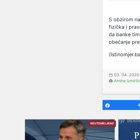
S obzirom na
fizička i pra
da banke tim 
obećanje prem
(Istinomjer.b
03. 04. 2020
Amina Izmirlić
Share
NEUTEMELJENO