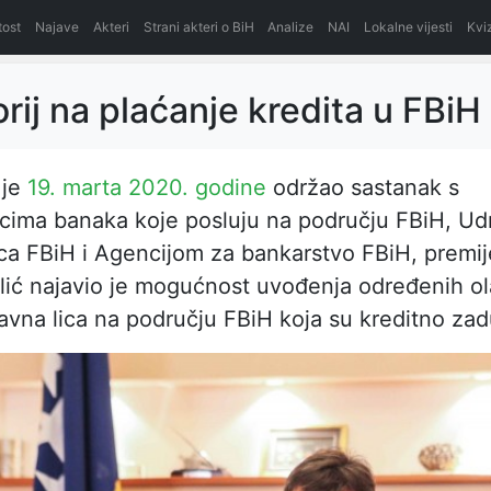
itost
Najave
Akteri
Strani akteri o BiH
Analize
NAI
Lokalne vijesti
Kvi
rij na plaćanje kredita u FBiH
 je
19. marta 2020. godine
održao sastanak s
icima banaka koje posluju na području FBiH, U
a FBiH i Agencijom za bankarstvo FBiH, premij
lić najavio je mogućnost uvođenja određenih ol
pravna lica na području FBiH koja su kreditno za