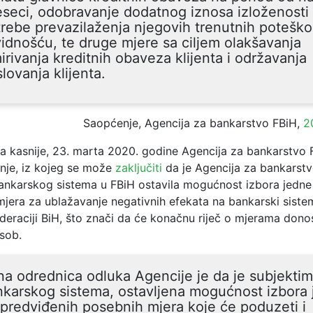
seci, odobravanje dodatnog iznosa izloženosti
rebe prevazilaženja njegovih trenutnih poteško
vidnošću, te druge mjere sa ciljem olakšavanja
irivanja kreditnih obaveza klijenta i održavanja
lovanja klijenta.
Saopćenje, Agencija za bankarstvo FBiH,
2
a kasnije, 23. marta 2020. godine Agencija za bankarstvo F
je, iz kojeg se može
zaključiti
da je Agencija za bankarst
ankarskog sistema u FBiH ostavila mogućnost izbora jedne
mjera za ublažavanje negativnih efekata na bankarski siste
deraciji BiH, što znači da će konačnu riječ o mjerama donos
sob.
na odrednica odluka Agencije je da je subjekti
karskog sistema, ostavljena mogućnost izbora
predviđenih posebnih mjera koje će poduzeti i