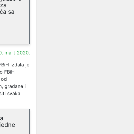
 za
ća sa
0. mart 2020.
BiH izdala je
vo FBiH
 od
m, građane i
iti svaka
ma
 jedne