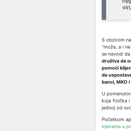
ne
vir
S obzirom na 
“može, a i ne
se navodi da
društva da o
pomoći klije
da uspostave
banci, MKO i 
U pomenutom 
koja fizička 
jednoj od sv
Početkom apr
mjerama u po