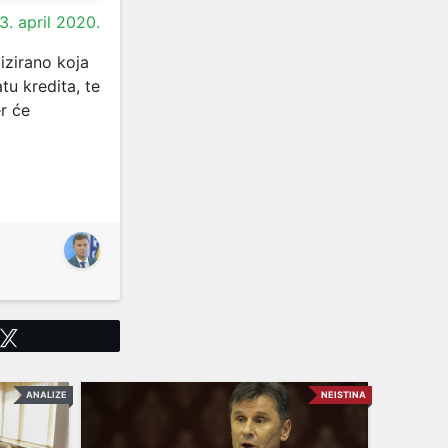
3. april 2020.
izirano koja
tu kredita, te
r će
Tweet
ANALIZE
NEISTINA