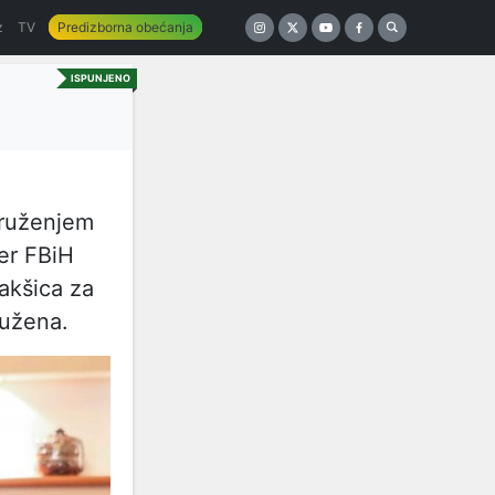
z
TV
Predizborna obećanja
ISPUNJENO
druženjem
er FBiH
akšica za
dužena.