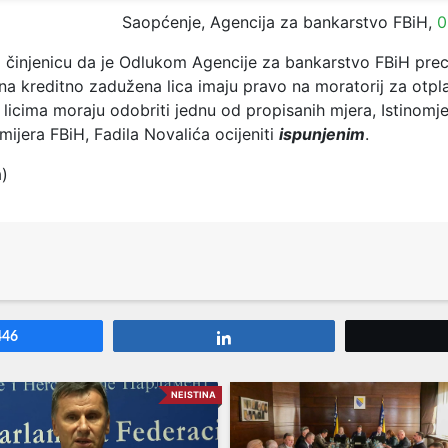
Saopćenje, Agencija za bankarstvo FBiH,
0
 činjenicu da je Odlukom Agencije za bankarstvo FBiH prec
vna kreditno zadužena lica imaju pravo na moratorij za otpla
licima moraju odobriti jednu od propisanih mjera, Istinomje
ijera FBiH, Fadila Novalića ocijeniti
ispunjenim
.
a)
446
Share
NEISTINA