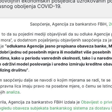
povoljnih ekonomskih posljedica uzrokovanih p
usnog oboljenja COVID-19.
Saopćenje, Agencija za bankarstvo FBiH,
2
to da su pojedini mediji objavljivali da su odluke Agencije
 mora”, u dodatnom pojašnjenju objavljenih saopćenja za ja
 je
“odlukama Agencije jasno propisana obaveza banke, MK
dobri jednu od posebnih mjera ili modalitet više posebnih 
ntima, kako u periodu vanrednih okolnosti, tako i u nared
 održivi model poslovanja i uredno izmiruju kreditne ob
lizing društvu”
.
saopćenju dalje se navodi o kojim mjerama se radi, te se 
i pravna lica imaju pravo na posebne mjere, o čemu se Istin
ojih
analiza
.
ila, Agencija za bankarstvo FBiH izdala je
Obavijest o pri
gledu obaveza subjekata bankarskog sistema za dostavu i