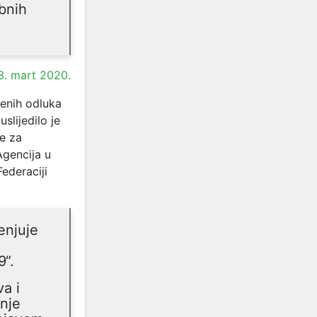
ebnih
3. mart 2020.
enih odluka
slijedilo je
e za
Agencija u
ederaciji
enjuje
9“.
a i
anje