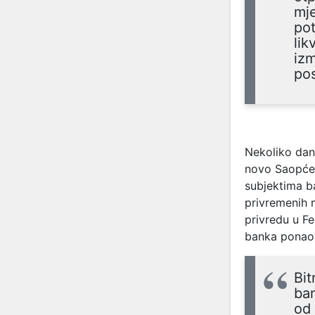
mje
pot
lik
izm
pos
Nekoliko dan
novo Saopćen
subjektima b
privremenih 
privredu u Fe
banka ponao
Bit
ban
od 