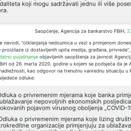
aliteta koji mogu sadržavati jednu ili više pos
ra.
Saopćenje, Agencija za bankarstvo FBiH,
2
e navodi, “otklanjanja nedoumica u vezi s primjenom dones
 proizilaze iz dostavljenih upita medija, građana, privrede”, u
atno pojašnjenje
objavljenih saopštenja za javnost Agencij
BiH od 26. marta 2020. godine u kojem se podsjeća da je 
nadležnosti, kao odgovor na trenutnu vanrednu situaciju u F
 sljedeće odluke:
Odluka o privremenim mjerama koje banka primj
ublažavanje nepovoljnih ekonomskih posljedica
okovanih pojavom virusnog oboljenja „COVID-1
Odluka o privremenim mjerama koje lizing društv
rokreditne organizacije primjenjuju za ublažav