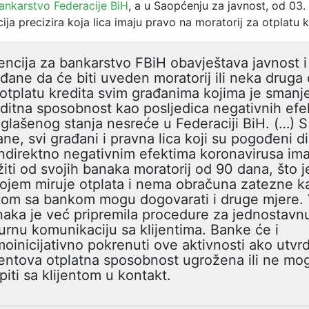
bankarstvo Federacije BiH
, a u Saopćenju za javnost, od 03.
ja precizira koja lica imaju pravo na moratorij za otplatu k
ncija za bankarstvo FBiH obavještava javnost i
đane da će biti uveden moratorij ili neka druga 
otplatu kredita svim građanima kojima je smanj
ditna sposobnost kao posljedica negativnih efe
glašenog stanja nesreće u Federaciji BiH. (…) 
ane, svi građani i pravna lica koji su pogođeni d
 indirektno negativnim efektima koronavirusa im
žiti od svojih banaka moratorij od 90 dana, što j
ojem miruje otplata i nema obračuna zatezne k
tom sa bankom mogu dogovarati i druge mjere.
aka je već pripremila procedure za jednostavnu
urnu komunikaciju sa klijentima. Banke će i
oinicijativno pokrenuti ove aktivnosti ako utvr
jentova otplatna sposobnost ugrožena ili ne mo
piti sa klijentom u kontakt.