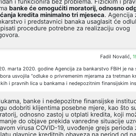
vidan i funkcionira bez problema. Fizičkim i pra
ima
banke će omogućiti moratorij, odnosno od
ćanja kredita minimalno tri mjeseca
. Agencija 
karstvo i predstavnici banaka usaglasit će odlu
pisati procedure potrebne za realizaciju ovog
govora.
Fadil Novalić,
1
 20. marta 2020. godine Agencija za bankarstvo FBiH je na s
ora usvojila “odluke o privremenim mjerama za tretman kr
kih i pravnih lica u bankama i nedepozitnim finansijskim ins
ukama, banke i nedepozitne finansijske instituc
u odobriti klijentima posebne mjere, kao što s
atorij, odnosno zastoj u otplati kredita, koji mož
manje do objave prekida vanredne situacije uz
avom virusa COVID-19, uvođenje grejs perioda 
latu glavnice kreditnih obaveza na period od n