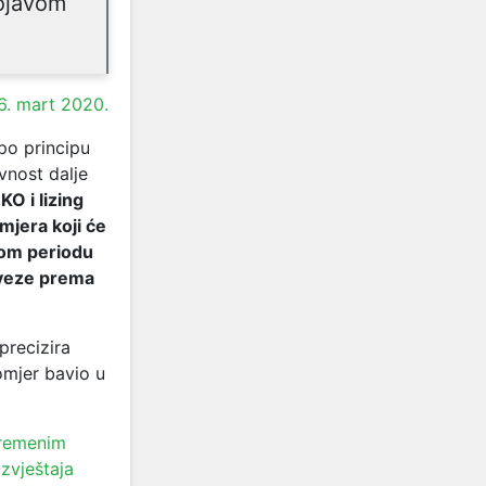
ojavom
6. mart 2020.
 po principu
vnost dalje
O i lizing
mjera koji će
nom periodu
aveze prema
precizira
omjer bavio u
vremenim
zvještaja