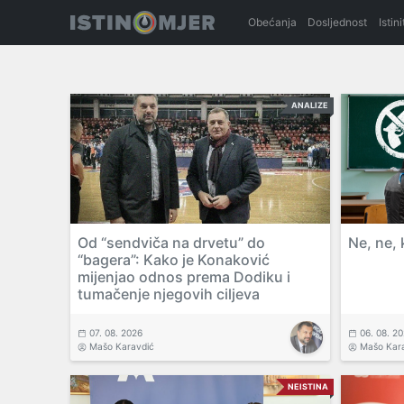
Obećanja
Dosljednost
Istin
ANALIZE
Od “sendviča na drvetu” do
Ne, ne, 
“bagera”: Kako je Konaković
mijenjao odnos prema Dodiku i
tumačenje njegovih ciljeva
07. 08. 2026
06. 08. 2
Mašo Karavdić
Mašo Kar
NEISTINA