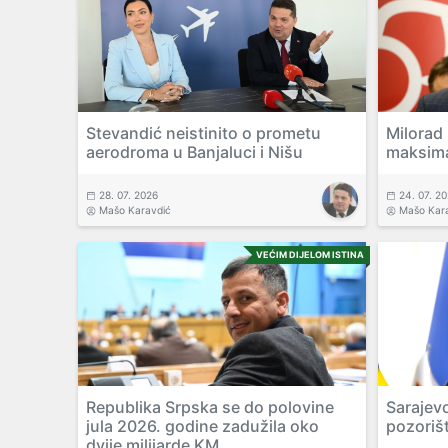
Stevandić neistinito o prometu
Milorad
aerodroma u Banjaluci i Nišu
maksim
28. 07. 2026
24. 07. 2
Mašo Karavdić
Mašo Kar
VEĆIM DIJELOM ISTINA
Republika Srpska se do polovine
Sarajev
jula 2026. godine zadužila oko
pozoriš
dvije milijarde KM