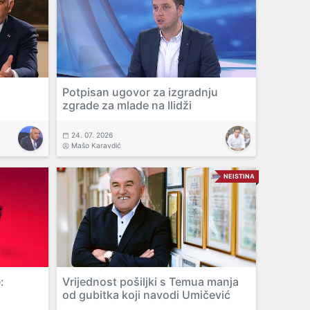
Potpisan ugovor za izgradnju
zgrade za mlade na Ilidži
24. 07. 2026
Mašo Karavdić
NEISTINA
:
Vrijednost pošiljki s Temua manja
od gubitka koji navodi Umičević