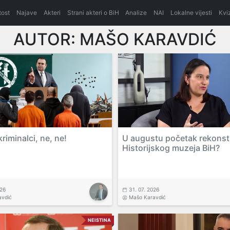
itost
Najave
Akteri
Strani akteri o BiH
Analize
NAI
Lokalne vijesti
Kvi
AUTOR:
MAŠO KARAVDIĆ
kriminalci, ne, ne!
U augustu početak rekonst
Historijskog muzeja BiH?
026
31. 07. 2026
avdić
Mašo Karavdić
NEISTINA