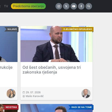
z
TV
Predizborna obećanja
NAJAVE
DJELIMIČNO ISPUNJENO
rukcije
Od šest obećanih, usvojena tri
zakonska rješenja
29. 07. 2026
Mašo Karavdić
NEISTINA
RADI SE NA TOME