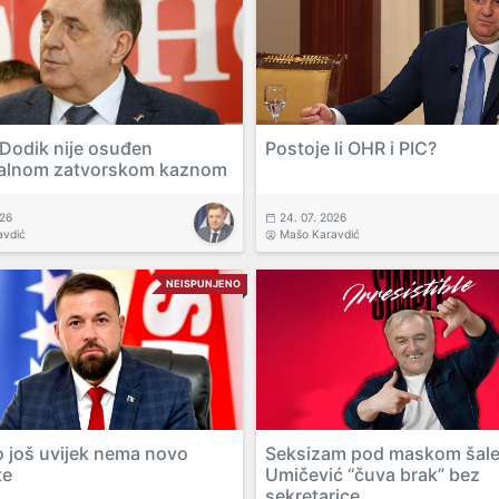
 Dodik nije osuđen
Postoje li OHR i PIC?
alnom zatvorskom kaznom
026
24. 07. 2026
avdić
Mašo Karavdić
NEISPUNJENO
o još uvijek nema novo
Seksizam pod maskom šale
te
Umičević “čuva brak” bez
sekretarice