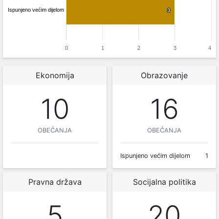
Ispunjeno većim dijelom
3
3
0
1
2
3
4
Ekonomija
Obrazovanje
10
16
OBEĆANJA
OBEĆANJA
Ispunjeno većim dijelom
1
Pravna država
Socijalna politika
5
20