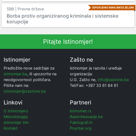
ISPUNJENO MANJIM DIJELOM
SBB | Pravna država
Borba protiv organiziranog kriminala i sistemske
korupcije
Pitajte Istinomjer!
Istinomjer
Zašto ne
Predložite nove sadržaje za
Istinomjer je razvila i uređuje
istinomjer.ba
, ili upozorite na
organizacija:
neodgovornost političara.
U.G. Zašto ne,
info@zastone.ba
Pišite nam na:
Tel/Fax: +387 33 61 84 61
istinomjer@zastone.ba
Linkovi
Partneri
O Istinomjeru
Istinomer.rs
Metodologija
Raskrinkavanje.ba
Istinomjer tim
Faktograf.hr
Kontakt
Poynter.org