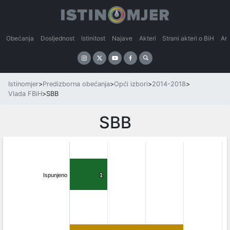
Obećanja
Dosljednost
Istinitost
Najave
Akteri
Strani akteri o BiH
An
Istinomjer
>
Predizborna obećanja
>
Opći izbori
>
2014-2018
>
Vlada FBiH
>
SBB
SBB
Ispunjeno
1
1