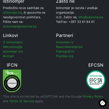
Istinomjer
Zašto ne
Predložite nove sadržaje za
Istinomjer je razvila i uređuje
istinomjer.ba
, ili upozorite na
organizacija:
neodgovornost političara.
U.G. Zašto ne,
info@zastone.ba
Pišite nam na:
Tel/Fax: +387 33 61 84 61
istinomjer@zastone.ba
Linkovi
Partneri
O Istinomjeru
Istinomer.rs
Metodologija
Raskrinkavanje.ba
Istinomjer tim
Faktograf.hr
Kontakt
Poynter.org
IFCN
EFCSN
This site is protected by reCAPTCHA and the Google
Privacy Policy
and
Terms of Service
apply.