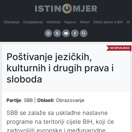
Obećanja
Dosljednost
Istinitost
Najave
Akteri
Strani akteri o BiH
An
NEISPUNJENO
Poštivanje jezičkih,
kulturnih i drugih prava i
sloboda
Partije
: SBB |
Oblasti
: Obrazovanje
SBB se zalaže sa usklađne nastavne
programe na teritoriji cijele BIH, koji će
zadovoljiti evropske i međunarodne