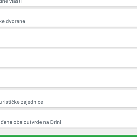
dne vlasti
ske dvorane
urističke zajednice
ađene obaloutvrde na Drini