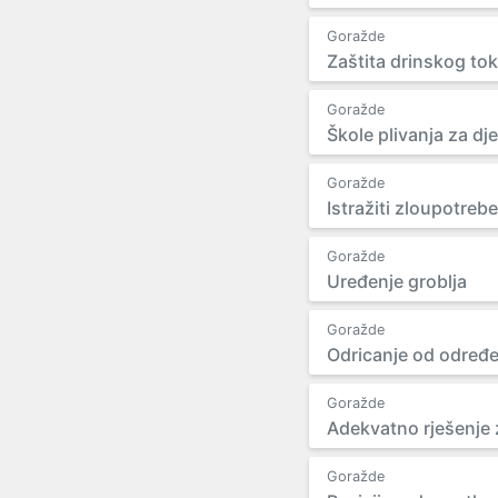
Goražde
Zaštita drinskog to
Goražde
Škole plivanja za dj
Goražde
Istražiti zloupotreb
Goražde
Uređenje groblja
Goražde
Odricanje od određen
Goražde
Adekvatno rješenje
Goražde