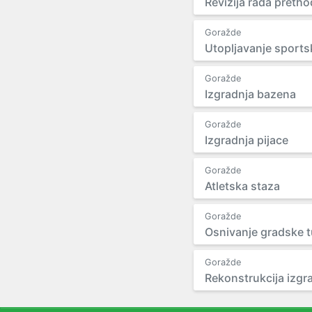
Revizija rada pretho
Goražde
Utopljavanje sport
Goražde
Izgradnja bazena
Goražde
Izgradnja pijace
Goražde
Atletska staza
Goražde
Osnivanje gradske t
Goražde
Rekonstrukcija izgr