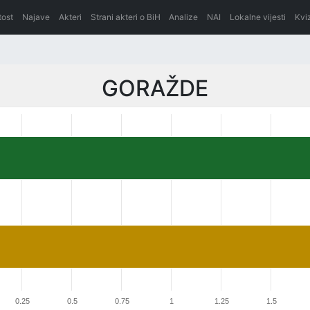
itost
Najave
Akteri
Strani akteri o BiH
Analize
NAI
Lokalne vijesti
Kvi
GORAŽDE
0.25
0.5
0.75
1
1.25
1.5