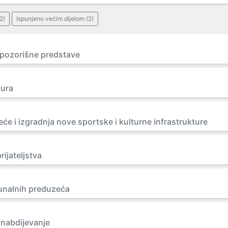
2)
Ispunjeno većim dijelom (2)
e pozorišne predstave
tura
e i izgradnja nove sportske i kulturne infrastrukture
rijateljstva
unalnih preduzeća
nabdijevanje