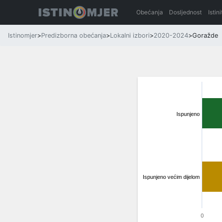
Obećanja
Dosljednost
Istin
Istinomjer
>
Predizborna obećanja
>
Lokalni izbori
>
2020-2024
>
Goražde
Ispunjeno
Ispunjeno većim dijelom
0