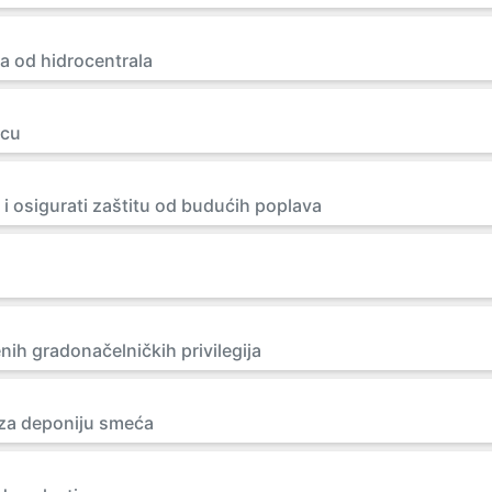
ka od hidrocentrala
ecu
e i osigurati zaštitu od budućih poplava
ih gradonačelničkih privilegija
 za deponiju smeća