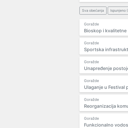
Sva obećanja
Ispunjeno (
Goražde
Bioskop i kvalitetn
Goražde
Sportska infrastruk
Goražde
Unapređenje postojeć
Goražde
Ulaganje u Festival p
Goražde
Reorganizacija kom
Goražde
Funkcionalno vodos