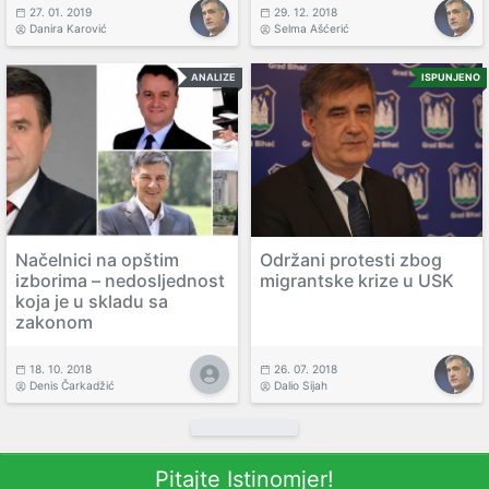
27. 01. 2019
29. 12. 2018
Danira Karović
Selma Ašćerić
ANALIZE
ISPUNJENO
Načelnici na opštim
Održani protesti zbog
izborima – nedosljednost
migrantske krize u USK
koja je u skladu sa
zakonom
18. 10. 2018
26. 07. 2018
Denis Čarkadžić
Dalio Sijah
Pitajte Istinomjer!