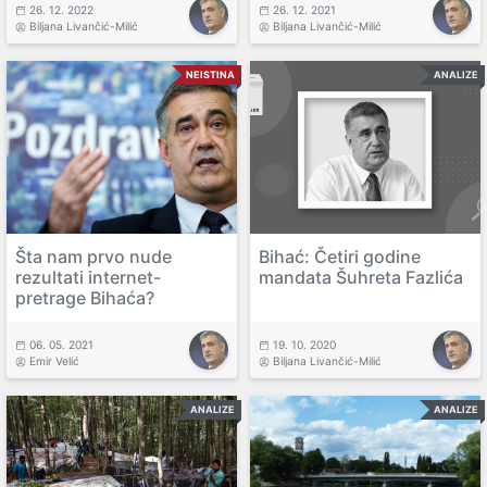
26. 12. 2022
26. 12. 2021
Biljana Livančić-Milić
Biljana Livančić-Milić
NEISTINA
ANALIZE
Šta nam prvo nude
Bihać: Četiri godine
rezultati internet-
mandata Šuhreta Fazlića
pretrage Bihaća?
06. 05. 2021
19. 10. 2020
Emir Velić
Biljana Livančić-Milić
ANALIZE
ANALIZE