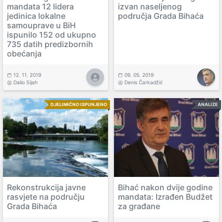
mandata 12 lidera
izvan naseljenog
jedinica lokalne
područja Grada Bihaća
samouprave u BiH
ispunilo 152 od ukupno
735 datih predizbornih
obećanja
12. 11. 2019
09. 05. 2019
Dalio Sijah
Denis Čarkadžić
DJELIMIČNO ISPUNJENO
ANALIZE
Rekonstrukcija javne
Bihać nakon dvije godine
rasvjete na području
mandata: Izrađen Budžet
Grada Bihaća
za građane