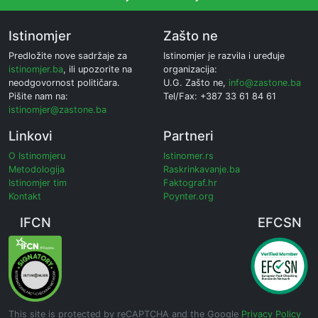
Istinomjer
Zašto ne
Predložite nove sadržaje za
Istinomjer je razvila i uređuje
istinomjer.ba
, ili upozorite na
organizacija:
neodgovornost političara.
U.G. Zašto ne,
info@zastone.ba
Pišite nam na:
Tel/Fax: +387 33 61 84 61
istinomjer@zastone.ba
Linkovi
Partneri
O Istinomjeru
Istinomer.rs
Metodologija
Raskrinkavanje.ba
Istinomjer tim
Faktograf.hr
Kontakt
Poynter.org
IFCN
EFCSN
This site is protected by reCAPTCHA and the Google
Privacy Policy