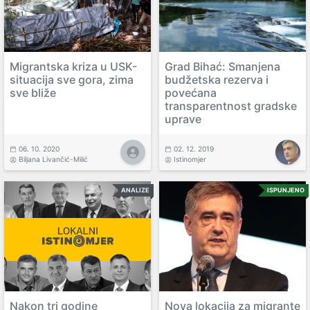
Migrantska kriza u USK-
Grad Bihać: Smanjena
situacija sve gora, zima
budžetska rezerva i
sve bliže
povećana
transparentnost gradske
uprave
06. 10. 2020
02. 12. 2019
Biljana Livančić-Milić
Istinomjer
ANALIZE
ISPUNJENO
Nakon tri godine
Nova lokacija za migrante