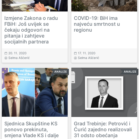
Izmjene Zakona o radu
COVID-19: BiH ima
FBiH: Još uvijek se
najveću smrtnost u
čekaju odgovori na
regionu
pitanja i zahtjeve
socijalnih partnera
20. 11. 2020
17. 11. 2020
Selma Ašćerić
Selma Ašćerić
ANALIZE
ANALIZE
Sjednica Skupštine KS
Grad Trebinje: Petrović i
ponovo prekinuta,
Ćurić zajedno realizovali
smjena Vlade KS i dalje
31 odsto obećanja