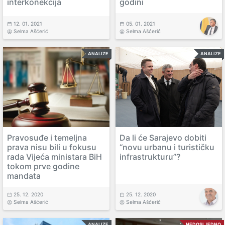
interkonekcija
godini
12. 01. 2021
05. 01. 2021
Selma Ašćerić
Selma Ašćerić
ANALIZE
ANALIZE
Pravosuđe i temeljna
Da li će Sarajevo dobiti
prava nisu bili u fokusu
“novu urbanu i turističku
rada Vijeća ministara BiH
infrastrukturu”?
tokom prve godine
mandata
25. 12. 2020
25. 12. 2020
Selma Ašćerić
Selma Ašćerić
ANALIZE
NEDOSLJEDNO