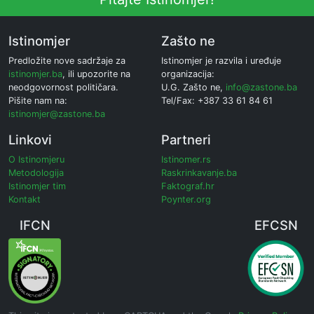
Istinomjer
Zašto ne
Predložite nove sadržaje za
Istinomjer je razvila i uređuje
istinomjer.ba
, ili upozorite na
organizacija:
neodgovornost političara.
U.G. Zašto ne,
info@zastone.ba
Pišite nam na:
Tel/Fax: +387 33 61 84 61
istinomjer@zastone.ba
Linkovi
Partneri
O Istinomjeru
Istinomer.rs
Metodologija
Raskrinkavanje.ba
Istinomjer tim
Faktograf.hr
Kontakt
Poynter.org
IFCN
EFCSN