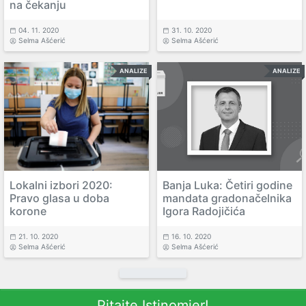
na čekanju
04. 11. 2020
31. 10. 2020
Selma Ašćerić
Selma Ašćerić
ANALIZE
ANALIZE
Lokalni izbori 2020:
Banja Luka: Četiri godine
Pravo glasa u doba
mandata gradonačelnika
korone
Igora Radojičića
21. 10. 2020
16. 10. 2020
Selma Ašćerić
Selma Ašćerić
Pitajte Istinomjer!