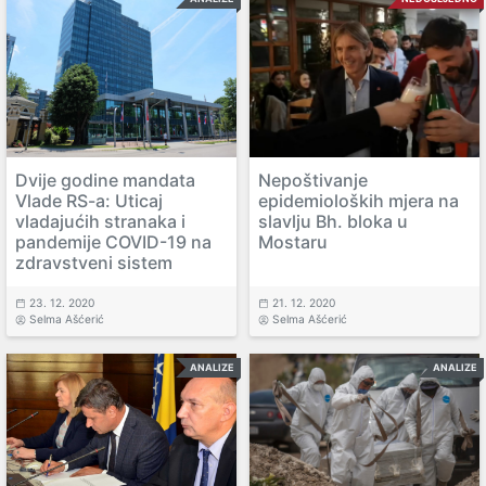
Dvije godine mandata
Nepoštivanje
Vlade RS-a: Uticaj
epidemioloških mjera na
vladajućih stranaka i
slavlju Bh. bloka u
pandemije COVID-19 na
Mostaru
zdravstveni sistem
23. 12. 2020
21. 12. 2020
Selma Ašćerić
Selma Ašćerić
ANALIZE
ANALIZE