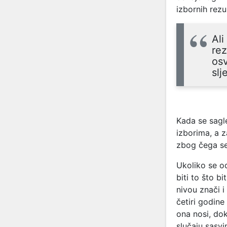
izbornih rezu
Ali
rez
osv
slj
Kada se sagl
izborima, a z
zbog čega se
Ukoliko se o
biti to što b
nivou znači i
četiri godine
ona nosi, dok
slučaju sasvi