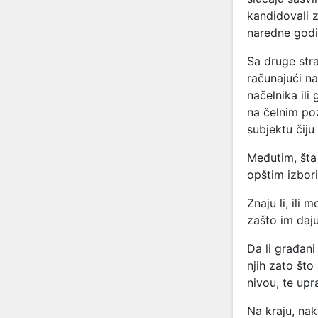
kandidovali 
naredne godin
Sa druge str
računajući n
načelnika ili
na čelnim poz
subjektu čiju
Međutim, šta 
opštim izbor
Znaju li, ili 
zašto im daj
Da li građani 
njih zato št
nivou, te upr
Na kraju, nak