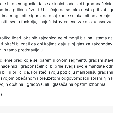
je bi onemogućile da se aktualni načelnici i gradonačelnic
orima prilično čvrsti. U slučaju da se tako nešto prihvati, g
rima mogli biti sigurni da onaj kome su ukazali povjerenje
ustiti svoju funkciju, imajući istovremeno zakonsku osnovu 
oliko lideri lokalnih zajednica ne bi mogli biti na listama n
i ti birači bi znali da oni kojima daju svoj glas za zakonodavn
a ih tamo predstavljaju.
 dileme pred koje se, barem u ovom segmentu građani stavlj
 načelnici i gradonačelnici bi prije svega svoje mandate odr
i bili u prilici da, koristeći svoju poziciju manipulišu građan
, svojom obećanom i preuzetom odgovornošću spram njih 
ojih opština i gradova, ali i glasača na opštim izborima.
a)