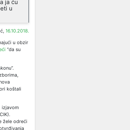
a ja ću
eti u
ć,
16.10.2018.
ajući u obzir
eći
“da su
konu”.
izborima,
ihova
ori koštali
i izjavom
CIK).
e žele odreći
otvrđivanja