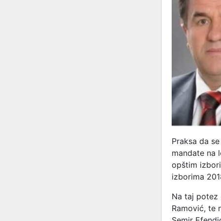
Praksa da se 
mandate na l
opštim izbor
izborima 2018
Na taj potez
Ramović, te n
Semir Efendi