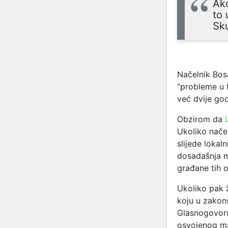
Ako
to 
Sku
Načelnik Bosa
“probleme u 
već dvije god
Obzirom da
Ukoliko načel
slijede lokal
dosadašnja mje
građane tih o
Ukoliko pak 
koju u zakons
Glasnogovorni
osvojenog ma