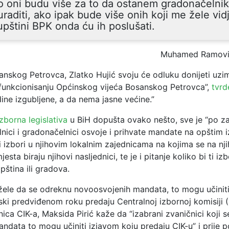
 oni budu više za to da ostanem gradonačelnik
uraditi, ako ipak bude više onih koji me žele vidj
pštini BPK onda ću ih poslušati.
Muhamed Ramovi
nskog Petrovca, Zlatko Hujić svoju će odluku donijeti uzim
funkcionisanju Općinskog vijeća Bosanskog Petrovca”,
tvrd
ine izgubljene, a da nema jasne većine.”
izborna legislativa
u BiH dopušta ovako nešto, sve je “po za
nici i gradonačelnici osvoje i prihvate mandate na opštim 
ni izbori u njihovim lokalnim zajednicama na kojima se na nj
sta biraju njihovi nasljednici, te je i pitanje koliko bi ti izb
pština ili gradova.
žele da se odreknu novoosvojenih mandata, to mogu učinit
ki predviđenom roku predaju Centralnoj izbornoj komisiji (
ca CIK-a, Maksida Pirić kaže da “izabrani zvaničnici koji s
ndata to mogu učiniti izjavom koju predaju CIK-u” i prije p