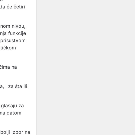
a će četiri
lnom nivou,
nja funkcije
m prisustvom
litičkom
ačima na
 i za šta ili
k glasaju za
t na datom
bolji izbor na