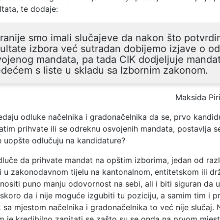
ltata, te dodaje:
 ranije smo imali slučajeve da nakon što potvrd
ultate izbora već sutradan dobijemo izjave o od
ojenog mandata, pa tada CIK dodjeljuje manda
edećem s liste u skladu sa Izbornim zakonom.
Maksida Pir
edaju odluke načelnika i gradonačelnika da se, prvo kandid
atim prihvate ili se odreknu osvojenih mandata, postavlja se
 uopšte odlučuju na kandidature?
dluče da prihvate mandat na opštim izborima, jedan od ra
iti u zakonodavnom tijelu na kantonalnom, entitetskom ili 
 nositi puno manju odovornost na sebi, ali i biti siguran da 
 skoro da i nije moguće izgubiti tu poziciju, a samim tim i pr
 sa mjestom načelnika i gradonačelnika to već nije slučaj. 
m je kredibilno zapitati se zašto su se onda na prvom mjes