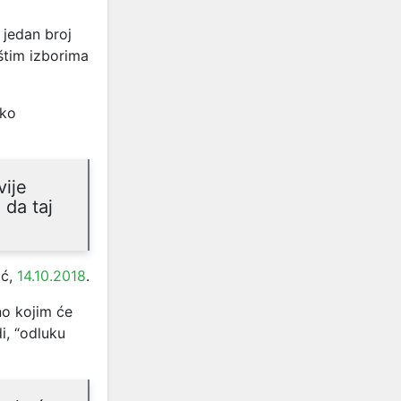
 jedan broj
pštim izborima
ko
vije
da taj
ić,
14.10.2018
.
no kojim će
i, “odluku