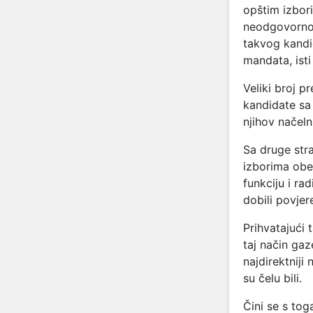
opštim izbori
neodgovorno n
takvog kandi
mandata, isti
Veliki broj p
kandidate sa n
njihov načeln
Sa druge stra
izborima obeć
funkciju i ra
dobili povjer
Prihvatajući
taj način gaz
najdirektniji 
su čelu bili.
Čini se s tog