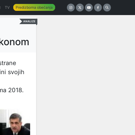
z
TV
Predizborna obećanja
ANALIZE
zakonom
strane
ni svojih
d
ima 2018.