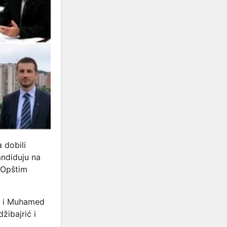
 dobili
andiduju na
 Opštim
ić i Muhamed
žibajrić i