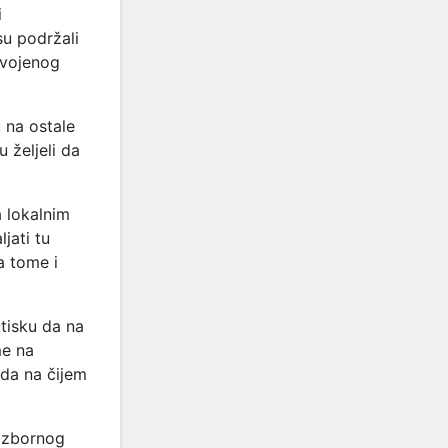
i
su podržali
svojenog
u na ostale
u željeli da
a lokalnim
jati tu
a tome i
tisku da na
me na
rada na čijem
 Izbornog