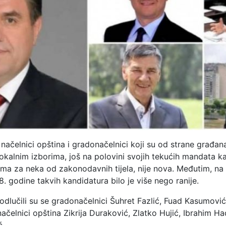
načelnici opština i gradonačelnici koji su od strane građana
okalnim izborima, još na polovini svojih tekućih mandata k
ima za neka od zakonodavnih tijela, nije nova. Međutim, na
. godine takvih kandidatura bilo je više nego ranije.
 odlučili su se gradonačelnici Šuhret Fazlić, Fuad Kasumov
ačelnici opština Zikrija Duraković, Zlatko Hujić, Ibrahim Had
ć.