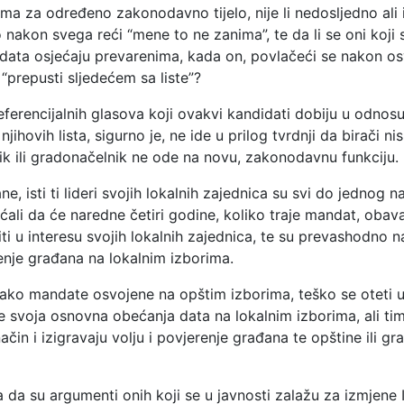
ma za određeno zakonodavno tijelo, nije li nedosljedno ali 
akon svega reći “mene to ne zanima”, te da li se oni koji 
data osjećaju prevarenima, kada on, povlačeći se nakon o
 “prepusti sljedećem sa liste”?
referencijalnih glasova koji ovakvi kandidati dobiju u odnos
jihovih lista, sigurno je, ne ide u prilog tvrdnji da birači nis
ik ili gradonačelnik ne ode na novu, zakonodavnu funkciju.
ne, isti ti lideri svojih lokalnih zajednica su svi do jednog n
ali da će naredne četiri godine, koliko traje mandat, obaval
diti u interesu svojih lokalnih zajednica, te su prevashodno n
enje građana na lokalnim izborima.
 tako mandate osvojene na opštim izborima, teško se oteti u
e svoja osnovna obećanja data na lokalnim izborima, ali ti
način i izigravaju volju i povjerenje građana te opštine ili g
a da su argumenti onih koji se u javnosti zalažu za izmjene