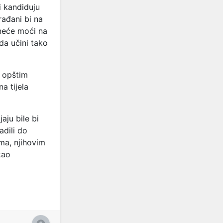
i kandiduju
rađani bi na
 neće moći na
da učini tako
a opštim
a tijela
aju bile bi
adili do
ima, njihovim
kao