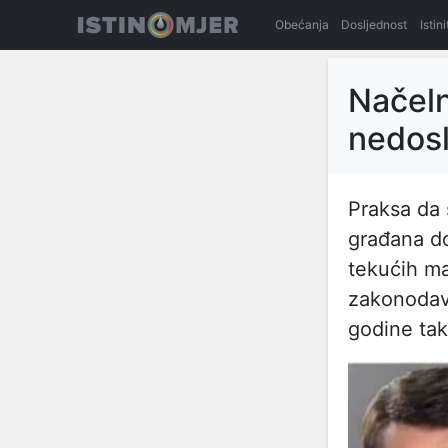
Obećanja
Dosljednost
Istin
Načeln
nedosl
Praksa da 
građana do
tekućih ma
zakonodavn
godine tak