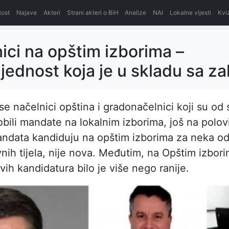
itost
Najave
Akteri
Strani akteri o BiH
Analize
NAI
Lokalne vijesti
Kvi
ici na opštim izborima –
jednost koja je u skladu sa 
se načelnici opština i gradonačelnici koji su od 
bili mandate na lokalnim izborima, još na polovi
ndata kandiduju na opštim izborima za neka o
ih tijela, nije nova. Međutim, na Opštim izbor
vih kandidatura bilo je više nego ranije.