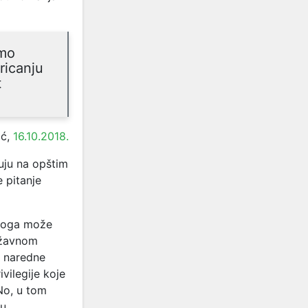
imo
ricanju
t
ić,
16.10.2018.
uju na opštim
 pitanje
zloga može
državnom
u naredne
ivilegije koje
No, u tom
tu