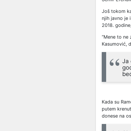
Još tokom ka
njih javno je
2018. godine,
“Mene to ne z
Kasumović, d
Ja 
go
bed
Kada su Ramov
putem krenut
donese na os