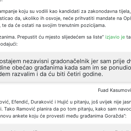
mpanje koju su vodili kao kandidati za zakonodavna tijela,
 isticao da, ukoliko ih osvoje, neće prihvatiti mandate na O
 te da će ostati na svojim trenutnim pozicijama.
anima. Prepustit ću mjesto slijedećem sa liste”
izjavio je
ta
odajući:
ostajem nezavisni gradonačelnik jer sam prije d
dine obećao građanima kada sam im se ponudio 
em razvalim i da ću biti četiri godine.
Fuad Kasumov
ić, Efendić, Duraković i Hujić u pitanju, još uvijek nije jas
i. Tako Ramović planira da po tom pitanju, kako sam navod
novu ankete koju će provesti među građanima Goražda”: