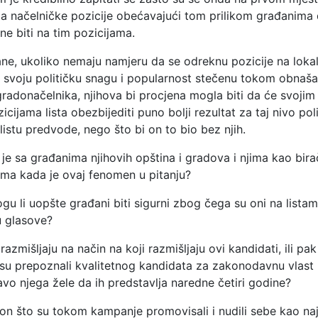
za načelničke pozicije obećavajući tom prilikom građanima d
e biti na tim pozicijama.
ane, ukoliko nemaju namjeru da se odreknu pozicije na loka
a svoju političku snagu i popularnost stečenu tokom obnaša
 gradonačelnika, njihova bi procjena mogla biti da će svoji
icijama lista obezbijediti puno bolji rezultat za taj nivo po
 listu predvode, nego što bi on to bio bez njih.
je sa građanima njihovih opština i gradova i njima kao bir
ima kada je ovaj fenomen u pitanju?
mogu li uopšte građani biti sigurni zbog čega su oni na listama,
u glasove?
razmišljaju na način na koji razmišljaju ovi kandidati, ili pa
o su prepoznali kvalitetnog kandidata za zakonodavnu vlas
avo njega žele da ih predstavlja naredne četiri godine?
on što su tokom kampanje promovisali i nudili sebe kao naj