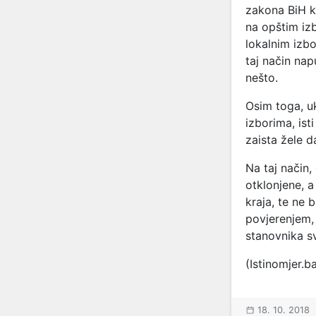
zakona BiH ko
na opštim izb
lokalnim izbo
taj način nap
nešto.
Osim toga, uk
izborima, ist
zaista žele d
Na taj način,
otklonjene, a
kraja, te ne b
povjerenjem
stanovnika sv
(Istinomjer.b
18. 10. 2018