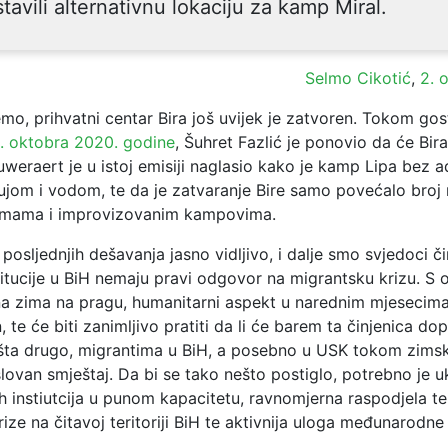
tavili alternativnu lokaciju za kamp Miral.
Selmo Cikotić
,
2. 
mo, prihvatni centar Bira još uvijek je zatvoren. Tokom go
. oktobra 2020. godine
, Šuhret Fazlić je ponovio da će Bira
uweraert je u istoj emisiji naglasio kako je kamp Lipa bez 
rujom i vodom, te da je zatvaranje Bire samo povećalo broj
šumama i improvizovanim kampovima.
 posljednjih dešavanja jasno vidljivo, i dalje smo svjedoci č
titucije u BiH nemaju pravi odgovor na migrantsku krizu. S 
dna zima na pragu, humanitarni aspekt u narednim mjesecima
, te će biti zanimljivo pratiti da li će barem ta činjenica dop
išta drugo, migrantima u BiH, a posebno u USK tokom zims
lovan smještaj. Da bi se tako nešto postiglo, potrebno je uk
h instiutcija u punom kapacitetu, ravnomjerna raspodjela te
ize na čitavoj teritoriji BiH te aktivnija uloga međunarodne