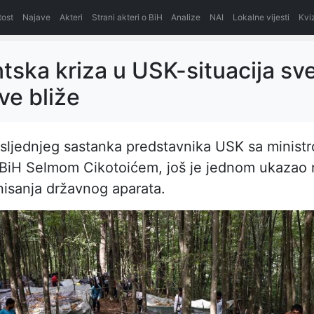
itost
Najave
Akteri
Strani akteri o BiH
Analize
NAI
Lokalne vijesti
Kvi
tska kriza u USK-situacija sve
ve bliže
sljednjeg sastanka predstavnika USK sa minist
 BiH Selmom Cikotoićem, još je jednom ukazao
isanja državnog aparata.