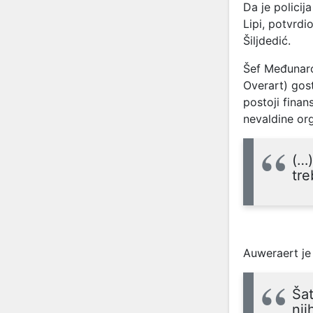
Da je polici
Lipi, potvrdi
Šiljdedić.
Šef Međunaro
Overart) gos
postoji fina
nevaldine org
(…)
tre
Auweraert je
Šat
nji