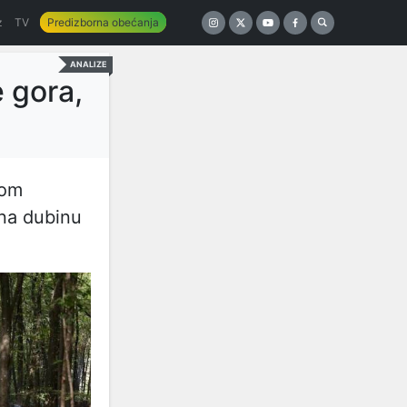
z
TV
Predizborna obećanja
ANALIZE
 gora,
rom
 na dubinu