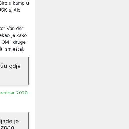
Bire u kamp u
USK-a, Ale
ter Van der
ekao je kako
 IOM i druge
ti smještaj.
ažu gdje
ptembar 2020.
ljade je
o zbog