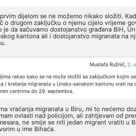
prvim dijelom se ne možemo nikako složiti. Kad
eč o drugom zaključku o njemu cijelo vrijeme go
o je da sačuvamo dostojanstvo građana BiH, U
skog kantona ali i dostojanstvo migranata na n
u.
Mustafa Ružnić,
2. 
ijima rekao kako se ne može složiti sa zaključkom kojim se
ka i kretanje migranata u Unsko-sanskom kantonu vrati na o
atnim centrima do 29. septembra.
a vraćanja migranata u Biru, mi to nećemo dozv
am ovlasti nad policijom, ali zahtjevam od pre
esara, ne smije se niti jedan migrant vratiti u B
vorim u ime Bihaća.