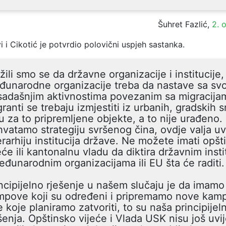
Šuhret Fazlić,
2. 
vi i Cikotić je potvrdio polovični uspjeh sastanka.
žili smo se da državne organizacije i institucije,
unarodne organizacije treba da nastave sa sv
sadašnjim aktivnostima povezanim sa migracija
ranti se trebaju izmjestiti iz urbanih, gradskih s
 u za to pripremljene objekte, a to nije urađeno.
hvatamo strategiju svršenog čina, ovdje valja u
erarhiju institucija države. Ne možete imati opšt
eće ili kantonalnu vladu da diktira državnim inst
eđunarodnim organizacijama ili EU šta će raditi.
ncipijelno rješenje u našem slučaju je da imamo
mpove koji su određeni i pripremamo nove kam
 koje planiramo zatvoriti, to su naša principijel
šenja. Opštinsko vijeće i Vlada USK nisu još uvi