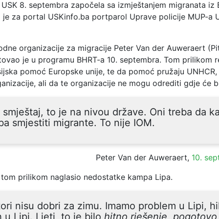
ja USK 8. septembra započela sa izmještanjem migranata iz 
o je za portal USKinfo.ba portparol Uprave policije MUP-a 
dne organizacije za migracije Peter Van der Auweraert (Pi
tovao je u programu BHRT-a 10. septembra. Tom prilikom r
nsijska pomoć Europske unije, te da pomoć pružaju UNHCR,
anizacije, ali da te organizacije ne mogu odrediti gdje će bi
 smještaj, to je na nivou države. Oni treba da k
ba smjestiti migrante. To nije IOM.
Peter Van der Auweraert,
10. se
 tom prilikom naglasio nedostatke kampa Lipa.
ori nisu dobri za zimu. Imamo problem u Lipi, hi
h u Lipi. Ljeti, to je bilo
hitno rješenje, pogotov