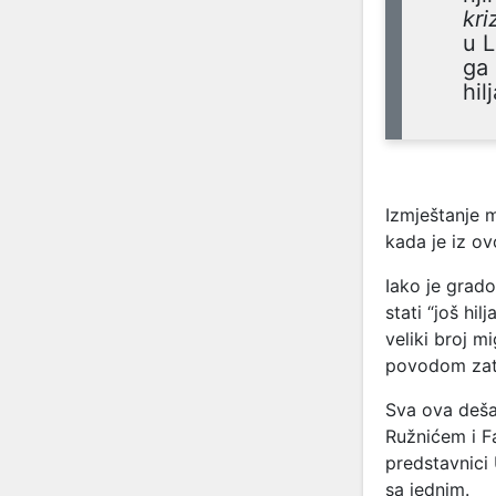
kr
u L
ga 
hil
Izmještanje m
kada je iz o
Iako je grado
stati “još hilj
veliki broj m
povodom zatv
Sva ova deša
Ružnićem i F
predstavnici 
sa jednim.