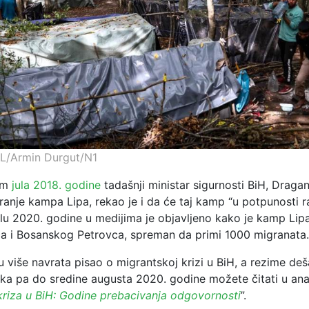
LL/Armin Durgut/N1
jem
jula 2018. godine
tadašnji ministar sigurnosti BiH, Draga
ranje kampa Lipa, rekao je i da će taj kamp “u potpunosti ra
ilu 2020. godine u medijima je objavljeno kako je kamp Lipa
a i Bosanskog Petrovca, spreman da primi 1000 migranata.
 u više navrata pisao o migrantskoj krizi u BiH, a rezime de
ka pa do sredine augusta 2020. godine možete čitati u anal
kriza u BiH: Godine prebacivanja odgovornosti
”.