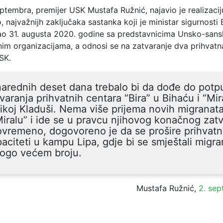
tembra, premijer USK Mustafa Ružnić, najavio je realizacij
, najvažnijh zaključaka sastanka koji je ministar sigurnosti
ao 31. augusta 2020. godine sa predstavnicima Unsko-san
im organizacijama, a odnosi se na zatvaranje dva prihvatn
SK.
arednih deset dana trebalo bi da dođe do pot
varanja prihvatnih centara “Bira” u Bihaću i “Mir
ikoj Kladuši. Nema više prijema novih migranata 
Miralu” i ide se u pravcu njihovog konačnog zatv
ovremeno, dogovoreno je da se prošire prihvatn
aciteti u kampu Lipa, gdje bi se smještali migra
ogo većem broju.
Mustafa Ružnić,
2. se