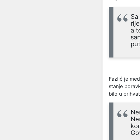
Sa 
rij
a t
san
put
Fazlić je med
stanje borav
bilo u prihv
Nem
Nem
kom
Go