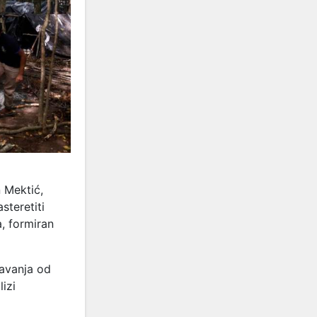
n Mektić,
steretiti
, formiran
šavanja od
izi