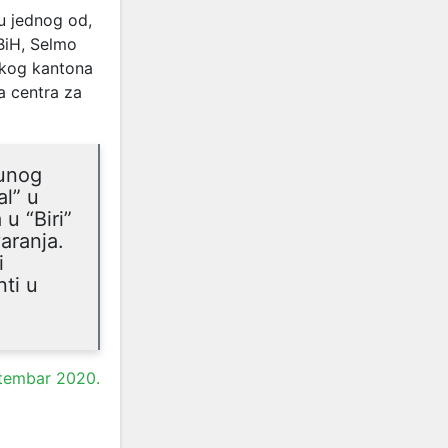
u jednog od,
 BiH, Selmo
skog kantona
a centra za
punog
al” u
u “Biri”
aranja.
i
nti u
ptembar 2020.