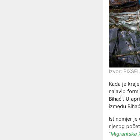
Izvor: PIXSE
Kada je kra
najavio formi
Bihać”. U apr
između Bihać
Istinomjer je
njenog počet
“
Migrantska 