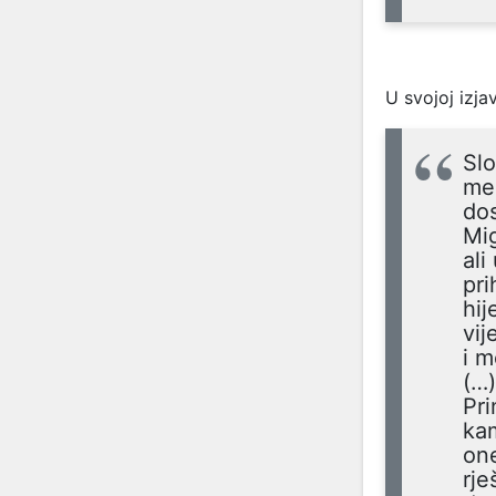
U svojoj izja
Slo
međ
do
Mig
ali
pri
hij
vij
i m
(…)
Pri
ka
one
rje