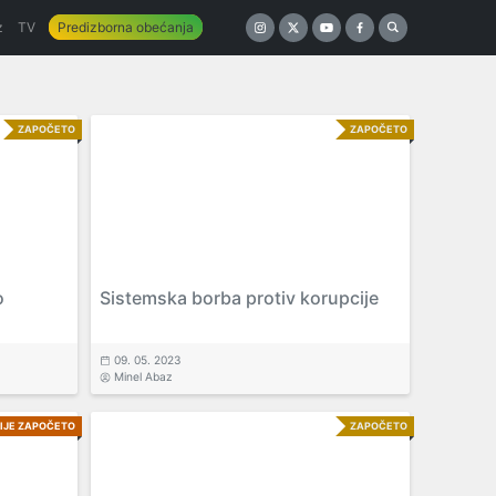
z
TV
Predizborna obećanja
ZAPOČETO
ZAPOČETO
o
Sistemska borba protiv korupcije
09. 05. 2023
Minel Abaz
IJE ZAPOČETO
ZAPOČETO