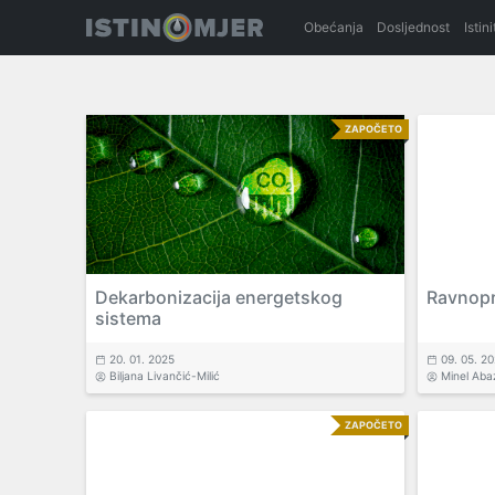
Obećanja
Dosljednost
Istin
ZAPOČETO
Dekarbonizacija energetskog
Ravnopr
sistema
20. 01. 2025
09. 05. 2
Biljana Livančić-Milić
Minel Aba
ZAPOČETO