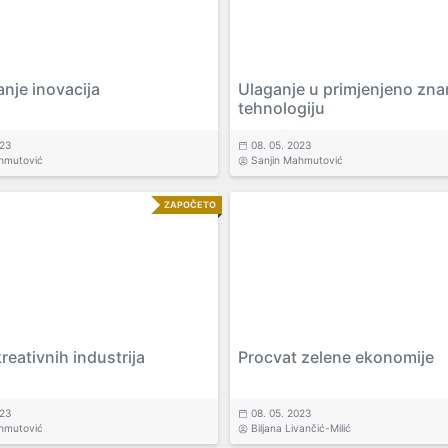
nje inovacija
Ulaganje u primjenjeno znan
tehnologiju
023
08. 05. 2023
hmutović
Sanjin Mahmutović
ZAPOČETO
reativnih industrija
Procvat zelene ekonomije
023
08. 05. 2023
hmutović
Biljana Livančić-Milić