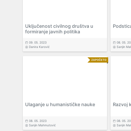
Uključenost civilnog društva u
Podstica
formiranje javnih politika
09. 05. 2023
08. 05. 2
Danira Karović
Sanjin Ma
ZAPOČETO
Ulaganje u humanističke nauke
Razvoj k
08. 05. 2023
08. 05. 2
Sanjin Mahmutović
Sanjin Ma