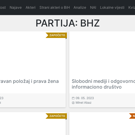
itost
Najave
Akteri
Strani akteri o BiH
Analize
NAI
Lokalne vijesti
Kvi
PARTIJA:
BHZ
ZAPOČETO
avan položaj i prava žena
Slobodni mediji i odgovorn
informaciono društvo
023
09. 05. 2023
z
Minel Abaz
ZAPOČETO
N