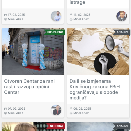
istrage
17. 02. 2025
11. 02. 2025
Minel Abaz
Minel Abaz
ISPUNJENO
ANALIZE
Otvoren Centar za rani
Da li se izmjenama
rast i razvoj u općini
Krivičnog zakona FBiH
Centar
ograničavaju slobode
medija?
07. 02. 2025
06. 02. 2025
Minel Abaz
Minel Abaz
NEISTINA
ANALIZE