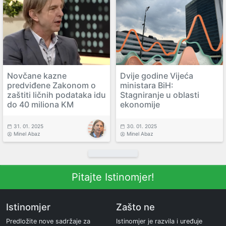
Novčane kazne
Dvije godine Vijeća
predviđene Zakonom o
ministara BiH:
zaštiti ličnih podataka idu
Stagniranje u oblasti
do 40 miliona KM
ekonomije
31. 01. 2025
30. 01. 2025
Minel Abaz
Minel Abaz
Pitajte Istinomjer!
Istinomjer
Zašto ne
Predložite nove sadržaje za
Istinomjer je razvila i uređuje