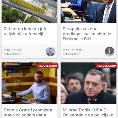
Zatvor na Igmanu još
Evropske zakone
uvijek nije u funkciji
predlagali su i ministri iz
Federacije BiH
02. 03. 2025
21. 02. 2025
Minel Abaz
Minel Abaz
NEDOSLJEDNO
NEDOSLJEDNO
Dennis Gratz i promjena
Milorad Dodik i USAID:
stava za sedam dana
Od saradnje do policijske