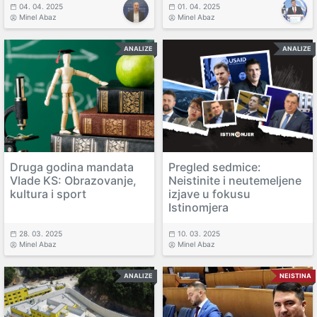
04. 04. 2025
01. 04. 2025
Minel Abaz
Minel Abaz
ANALIZE
ANALIZE
Druga godina mandata
Pregled sedmice:
Vlade KS: Obrazovanje,
Neistinite i neutemeljene
kultura i sport
izjave u fokusu
Istinomjera
28. 03. 2025
10. 03. 2025
Minel Abaz
Minel Abaz
ANALIZE
NEISTINA