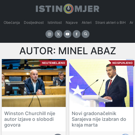
Obećanja
Dosljednost
Istinitost
Najave
Akteri
Strani akteri o BiH
An
AUTOR:
MINEL ABAZ
NEUTEMELJENO
NEISPUNJENO
Winston Churchill nije
Novi gradonačelnik
autor izjave o slobodi
Sarajeva nije izabran do
govora
kraja marta