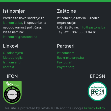
Istinomjer
Zašto ne
Predložite nove sadržaje za
Istinomjer je razvila i uređuje
istinomjer.ba
, ili upozorite na
organizacija:
neodgovornost političara.
U.G. Zašto ne,
info@zastone.ba
Pišite nam na:
Tel/Fax: +387 33 61 84 61
istinomjer@zastone.ba
Linkovi
Partneri
O Istinomjeru
Istinomer.rs
Metodologija
Raskrinkavanje.ba
Istinomjer tim
Faktograf.hr
Kontakt
Poynter.org
IFCN
EFCSN
This site is protected by reCAPTCHA and the Google
Privacy Policy