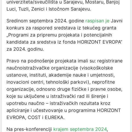
univerziteta/sveučilišta u Sarajevu, Mostaru, Banjoj
Luci, Tuzli, Zenici i Istočnom Sarajevu.
Sredinom septembra 2024. godine
raspisan je
Javni
konkurs za raspored sredstava iz tekućeg granta
„Programi za pripremu projekata i potencijalnih
kandidata za sredstva iz fonda HORIZONT EVROPA”
za 2024. godinu.
Pravo na podnošenje projekata imali su: registrirane
naučnoistraživačke organizacije (visokoškolske
ustanove, instituti, akademije nauke i umjetnosti,
inovacioni centri, tehnološki parkovi), neprofitne
organizacije, odnosno druge fizičke i pravne osobe,
koje su uključene u istraživački rad ili širenje i
upotrebu naučno – istraživačkih rezultata kroz
apliciranje i učestvovanje u programima HORIZONT
EVROPA, COST i EUREKA.
Na pres-konferenciji
krajem septembra 2024
,