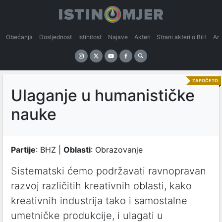
Obećanja
Dosljednost
Istinitost
Najave
Akteri
Strani akteri o BiH
An
ZAPOČETO
Ulaganje u humanističke
nauke
Partije
: BHZ |
Oblasti
: Obrazovanje
Sistematski ćemo podržavati ravnopravan
razvoj različitih kreativnih oblasti, kako
kreativnih industrija tako i samostalne
umetničke produkcije, i ulagati u