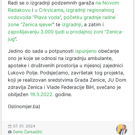
Radi se o izgradnji podzemnih garaža
na Novom
Radakovu
i
u Crkvicama
,
izgradnji regionalnog
vodovoda “Plava voda”
,
početku gradnje radne
zone “Zenica sjever
” te
izgradnji
, a zatim i
zapošljavanju 3.000 ljudi u prodajnoj zoni “Zenica-
jug
”.
Jedino do sada u potpunosti
ispunjeno
obećanje
ono je koje se odnosi na izgradnju ambulante,
apoteke i društvenih prostorija u mjesnoj zajednici
Lukovo Polje. Podsjećamo, završetak tog projekta,
koji je realizovan sredstvima Grada Zenice, JU Dom
zdravlja Zenica i Vlade Federacije BiH, svečano je
obilježen
19.3.2022.
godine.
(Istinomjer.ba)
07. 01. 2024
Denis Čarkadžić