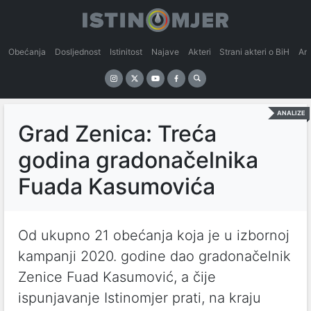
Obećanja
Dosljednost
Istinitost
Najave
Akteri
Strani akteri o BiH
An
ANALIZE
Grad Zenica: Treća
godina gradonačelnika
Fuada Kasumovića
Od ukupno 21 obećanja koja je u izbornoj
kampanji 2020. godine dao gradonačelnik
Zenice Fuad Kasumović, a čije
ispunjavanje Istinomjer prati, na kraju