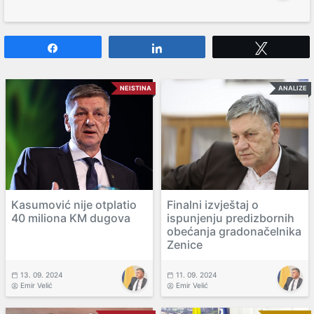
Share
Share
Tweet
NEISTINA
ANALIZE
Kasumović nije otplatio
Finalni izvještaj o
40 miliona KM dugova
ispunjenju predizbornih
obećanja gradonačelnika
Zenice
13. 09. 2024
11. 09. 2024
Emir Velić
Emir Velić