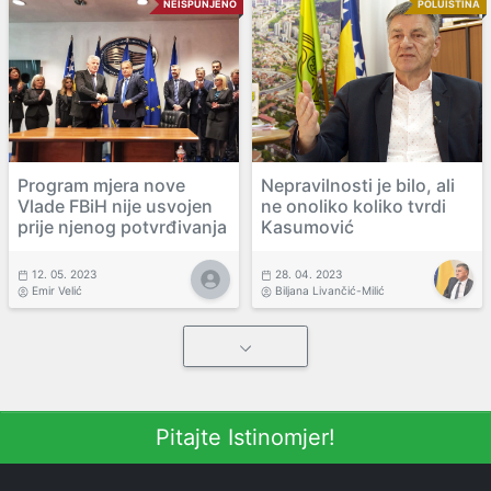
NEISPUNJENO
POLUISTINA
Program mjera nove
Nepravilnosti je bilo, ali
Vlade FBiH nije usvojen
ne onoliko koliko tvrdi
prije njenog potvrđivanja
Kasumović
12. 05. 2023
28. 04. 2023
Emir Velić
Biljana Livančić-Milić
Pitajte Istinomjer!