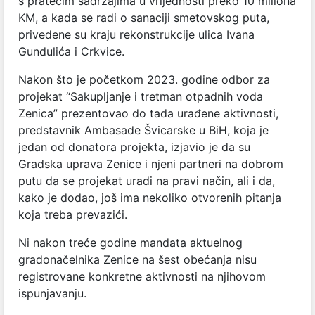
s pratećim sadržajima u vrijednosti preko 10 miliona
KM, a kada se radi o sanaciji smetovskog puta,
privedene su kraju rekonstrukcije ulica Ivana
Gundulića i Crkvice.
Nakon što je početkom 2023. godine odbor za
projekat “Sakupljanje i tretman otpadnih voda
Zenica” prezentovao do tada urađene aktivnosti,
predstavnik Ambasade Švicarske u BiH, koja je
jedan od donatora projekta, izjavio je da su
Gradska uprava Zenice i njeni partneri na dobrom
putu da se projekat uradi na pravi način, ali i da,
kako je dodao, još ima nekoliko otvorenih pitanja
koja treba prevazići.
Ni nakon treće godine mandata aktuelnog
gradonačelnika Zenice na šest obećanja nisu
registrovane konkretne aktivnosti na njihovom
ispunjavanju.