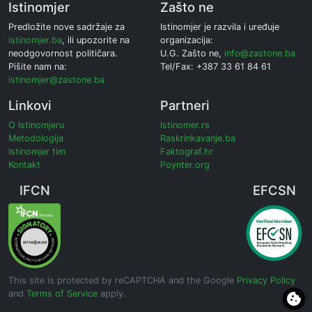
Istinomjer
Zašto ne
Predložite nove sadržaje za
Istinomjer je razvila i uređuje
istinomjer.ba
, ili upozorite na
organizacija:
neodgovornost političara.
U.G. Zašto ne,
info@zastone.ba
Pišite nam na:
Tel/Fax: +387 33 61 84 61
istinomjer@zastone.ba
Linkovi
Partneri
O Istinomjeru
Istinomer.rs
Metodologija
Raskrinkavanje.ba
Istinomjer tim
Faktograf.hr
Kontakt
Poynter.org
IFCN
EFCSN
This site is protected by reCAPTCHA and the Google
Privacy Policy
and
Terms of Service
apply.