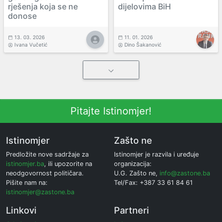
rješenja koja se ne
dijelovima BiH
donose
13. 03. 2026
11. 01. 2026
Ivana Vučetić
Dino Šakanović
Pitajte Istinomjer!
Istinomjer
Zašto ne
Predložite nove sadržaje za
Istinomjer je razvila i uređuje
istinomjer.ba
, ili upozorite na
organizacija:
neodgovornost političara.
U.G. Zašto ne,
info@zastone.ba
Pišite nam na:
Tel/Fax: +387 33 61 84 61
istinomjer@zastone.ba
Linkovi
Partneri