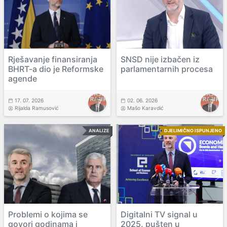
Rješavanje finansiranja
SNSD nije izbačen iz
BHRT-a dio je Reformske
parlamentarnih procesa
agende
17. 07. 2026
02. 06. 2026
Rijalda Ramusović
Mašo Karavdić
ANALIZE
DJELIMIČNO ISPUNJENO
Problemi o kojima se
Digitalni TV signal u
govori godinama i
2025. pušten u