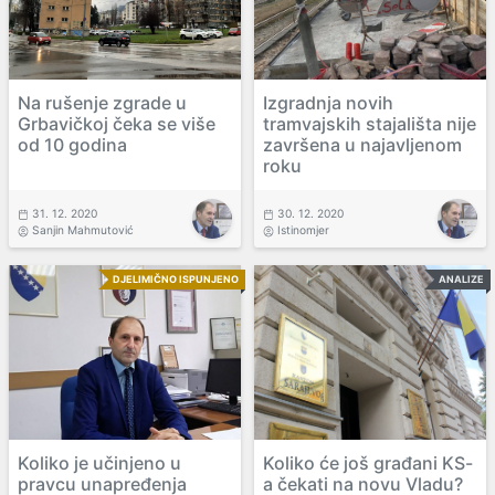
Na rušenje zgrade u
Izgradnja novih
Grbavičkoj čeka se više
tramvajskih stajališta nije
od 10 godina
završena u najavljenom
roku
31. 12. 2020
30. 12. 2020
Sanjin Mahmutović
Istinomjer
DJELIMIČNO ISPUNJENO
ANALIZE
Koliko je učinjeno u
Koliko će još građani KS-
pravcu unapređenja
a čekati na novu Vladu?