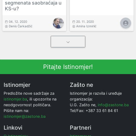
segmenata saobraćaja u
KS-u?
04. 12. 2020
20. 11. 2020
Denis Čarkadžić
Amina Izmirlić
Pitajte Istinomjer!
Istinomjer
Zašto ne
Predložite nove sadržaje za
Istinomjer je razvila i uređuje
istinomjer.ba
, ili upozorite na
organizacija:
neodgovornost političara.
U.G. Zašto ne,
info@zastone.ba
Pišite nam na:
Tel/Fax: +387 33 61 84 61
istinomjer@zastone.ba
Linkovi
Partneri