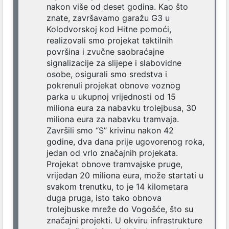
nakon više od deset godina. Kao što
znate, završavamo garažu G3 u
Kolodvorskoj kod Hitne pomoći,
realizovali smo projekat taktilnih
površina i zvučne saobraćajne
signalizacije za slijepe i slabovidne
osobe, osigurali smo sredstva i
pokrenuli projekat obnove voznog
parka u ukupnoj vrijednosti od 15
miliona eura za nabavku trolejbusa, 30
miliona eura za nabavku tramvaja.
Završili smo “S” krivinu nakon 42
godine, dva dana prije ugovorenog roka,
jedan od vrlo značajnih projekata.
Projekat obnove tramvajske pruge,
vrijedan 20 miliona eura, može startati u
svakom trenutku, to je 14 kilometara
duga pruga, isto tako obnova
trolejbuske mreže do Vogošće, što su
značajni projekti. U okviru infrastrukture