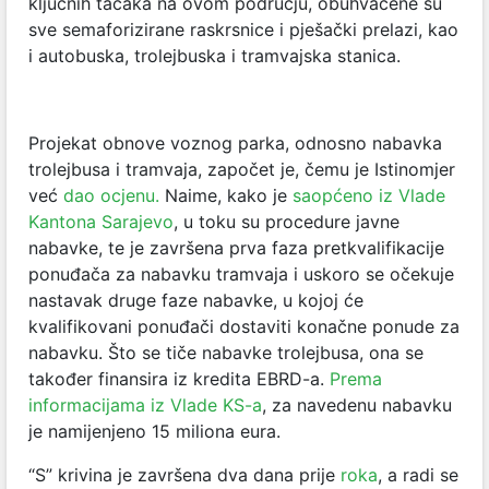
ključnih tačaka na ovom području, obuhvaćene su
sve semaforizirane raskrsnice i pješački prelazi, kao
i autobuska, trolejbuska i tramvajska stanica.
Projekat obnove voznog parka, odnosno nabavka
trolejbusa i tramvaja, započet je, čemu je Istinomjer
već
dao ocjenu.
Naime, kako je
saopćeno iz Vlade
Kantona Sarajevo
, u toku su procedure javne
nabavke, te je završena prva faza pretkvalifikacije
ponuđača za nabavku tramvaja i uskoro se očekuje
nastavak druge faze nabavke, u kojoj će
kvalifikovani ponuđači dostaviti konačne ponude za
nabavku. Što se tiče nabavke trolejbusa, ona se
također finansira iz kredita EBRD-a.
Prema
informacijama iz Vlade KS-a
, za navedenu nabavku
je namijenjeno 15 miliona eura.
“S” krivina je završena dva dana prije
roka
, a radi se