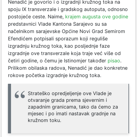
Nenadić je govorio i o izgradnji kružnog toka na
spoju IX transverzale i gradskog autoputa, odnosno
postojeće ceste. Naime,
krajem augusta ove godine
predstavnici Vlade Kantona Sarajevo su sa
načelnikom sarajevske Općine Novi Grad Semirom
Efendićem potpisali sporazum koji reguliše
izgradnju kružnog toka, kao posljednje faze
izgradnje ove transverzale koja traje već više od
četiri godine, o čemu je Istinomjer također
pisao
.
Prilikom obilaska radova, Nenadić je dao konkretne
rokove početka izgradnje kružnog toka.
Strateško opredjeljenje ove Vlade je
otvaranje grada prema sjevernim i
zapadnim granicama, tako da ćemo za
mjesec i po imati nastavak gradnje na
kružnom toku.