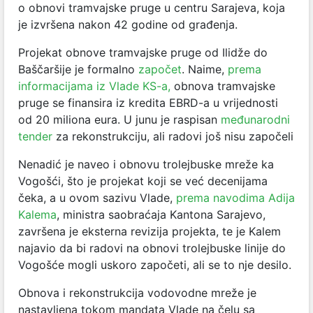
o obnovi tramvajske pruge u centru Sarajeva, koja
je izvršena nakon 42 godine od građenja.
Projekat obnove tramvajske pruge od Ilidže do
Baščaršije je formalno
započet
. Naime,
prema
informacijama iz Vlade KS-a,
obnova tramvajske
pruge se finansira iz kredita EBRD-a u vrijednosti
od 20 miliona eura. U junu je raspisan
međunarodni
tender
za rekonstrukciju, ali radovi još nisu započeli
Nenadić je naveo i obnovu trolejbuske mreže ka
Vogošći, što je projekat koji se već decenijama
čeka, a u ovom sazivu Vlade,
prema navodima Adija
Kalema
, ministra saobraćaja Kantona Sarajevo,
završena je eksterna revizija projekta, te je Kalem
najavio da bi radovi na obnovi trolejbuske linije do
Vogošće mogli uskoro započeti, ali se to nje desilo.
Obnova i rekonstrukcija vodovodne mreže je
nastavljena tokom mandata Vlade na čelu sa