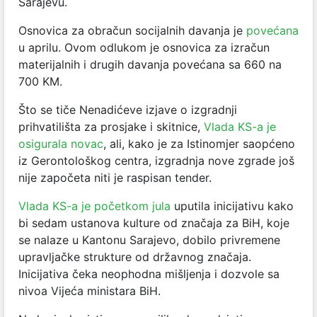
Sarajevu.
Osnovica za obračun socijalnih davanja je
povećana
u aprilu. Ovom odlukom je osnovica za izračun
materijalnih i drugih davanja povećana sa 660 na
700 KM.
Što se tiče Nenadićeve izjave o izgradnji
prihvatilišta za prosjake i skitnice,
Vlada KS-a je
osigurala novac
, ali, kako je za Istinomjer saopćeno
iz Gerontološkog centra, izgradnja nove zgrade još
nije započeta niti je raspisan tender.
Vlada KS-a je početkom jula
uputila inicijativu kako
bi sedam ustanova kulture od značaja za BiH, koje
se nalaze u Kantonu Sarajevo, dobilo privremene
upravljačke strukture od državnog značaja.
Inicijativa čeka neophodna mišljenja i dozvole sa
nivoa Vijeća ministara BiH.