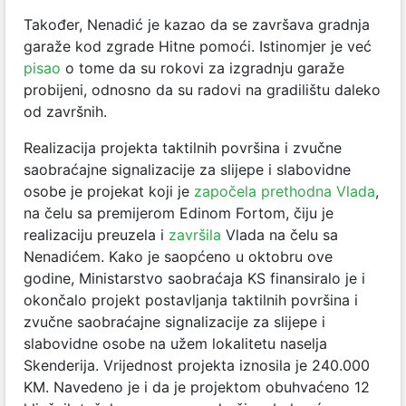
Također, Nenadić je kazao da se završava gradnja
garaže kod zgrade Hitne pomoći. Istinomjer je već
pisao
o tome da su rokovi za izgradnju garaže
probijeni, odnosno da su radovi na gradilištu daleko
od završnih.
Realizacija projekta taktilnih površina i zvučne
saobraćajne signalizacije za slijepe i slabovidne
osobe je projekat koji je
započela prethodna Vlada
,
na čelu sa premijerom Edinom Fortom, čiju je
realizaciju preuzela i
završila
Vlada na čelu sa
Nenadićem. Kako je saopćeno u oktobru ove
godine, Ministarstvo saobraćaja KS finansiralo je i
okončalo projekt postavljanja taktilnih površina i
zvučne saobraćajne signalizacije za slijepe i
slabovidne osobe na užem lokalitetu naselja
Skenderija. Vrijednost projekta iznosila je 240.000
KM. Navedeno je i da je projektom obuhvaćeno 12