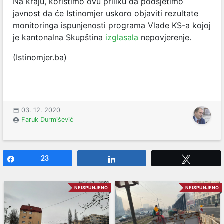
Na kraju, koristimo ovu priliku da podsjetimo
javnost da će Istinomjer uskoro objaviti rezultate
monitoringa ispunjenosti programa Vlade KS-a kojoj
je kantonalna Skupština
izglasala
nepovjerenje.
(Istinomjer.ba)
03. 12. 2020
Faruk Durmišević
Share
23
Share
Tweet
NEISPUNJENO
NEISPUNJENO