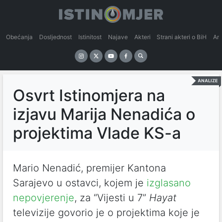
Obećanja
Dosljednost
Istinitost
Najave
Akteri
Strani akteri o BiH
An
ANALIZE
Osvrt Istinomjera na
izjavu Marija Nenadića o
projektima Vlade KS-a
Mario Nenadić, premijer Kantona
Sarajevo u ostavci, kojem je
izglasano
nepovjerenje
, za “Vijesti u 7”
Hayat
televizije govorio je o projektima koje je