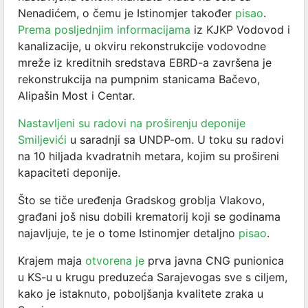
Nenadićem, o čemu je Istinomjer također
pisao
.
Prema posljednjim informacijama
iz KJKP Vodovod i
kanalizacije, u okviru rekonstrukcije vodovodne
mreže iz kreditnih sredstava EBRD-a završena je
rekonstrukcija na pumpnim stanicama Bačevo,
Alipašin Most i Centar.
Nastavljeni su radovi na proširenju deponije
Smiljevići
u saradnji sa UNDP-om. U toku su radovi
na 10 hiljada kvadratnih metara, kojim su prošireni
kapaciteti deponije.
Što se tiče uređenja Gradskog groblja Vlakovo,
građani još nisu dobili krematorij koji se godinama
najavljuje, te je o tome Istinomjer detaljno
pisao
.
Krajem maja
otvorena je
prva javna CNG punionica
u KS-u u krugu preduzeća Sarajevogas sve s ciljem,
kako je istaknuto, poboljšanja kvalitete zraka u