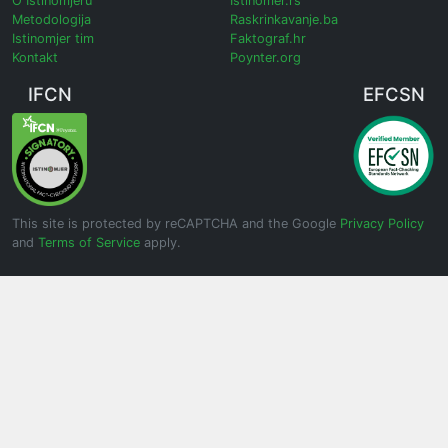
O Istinomjeru
Istinomer.rs
Metodologija
Raskrinkavanje.ba
Istinomjer tim
Faktograf.hr
Kontakt
Poynter.org
IFCN
EFCSN
This site is protected by reCAPTCHA and the Google
Privacy Policy
and
Terms of Service
apply.