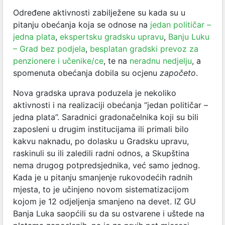
Određene aktivnosti zabilježene su kada su u
pitanju obećanja koja se odnose na
jedan političar –
jedna plata
,
ekspertsku gradsku upravu
,
Banju Luku
– Grad bez podjela
,
besplatan gradski prevoz za
penzionere i učenike/ce
, te na
neradnu nedjelju
, a
spomenuta obećanja dobila su ocjenu
započeto
.
Nova gradska uprava poduzela je nekoliko
aktivnosti i na realizaciji obećanja “jedan političar –
jedna plata”. Saradnici gradonačelnika koji su bili
zaposleni u drugim institucijama ili primali bilo
kakvu naknadu, po dolasku u Gradsku upravu,
raskinuli su ili zaledili radni odnos, a Skupština
nema drugog potpredsjednika, već samo jednog.
Kada je u pitanju smanjenje rukovodećih radnih
mjesta, to je učinjeno novom sistematizacijom
kojom je 12 odjeljenja smanjeno na devet. IZ GU
Banja Luka saopćili su da su ostvarene i uštede na