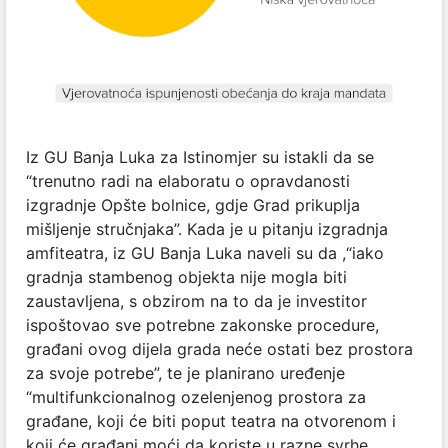
Iz GU Banja Luka za Istinomjer su istakli da se
“trenutno radi na elaboratu o opravdanosti
izgradnje Opšte bolnice, gdje Grad prikuplja
mišljenje stručnjaka”. Kada je u pitanju izgradnja
amfiteatra, iz GU Banja Luka naveli su da ,“iako
gradnja stambenog objekta nije mogla biti
zaustavljena, s obzirom na to da je investitor
ispoštovao sve potrebne zakonske procedure,
građani ovog dijela grada neće ostati bez prostora
za svoje potrebe”, te je planirano uređenje
“multifunkcionalnog ozelenjenog prostora za
građane, koji će biti poput teatra na otvorenom i
koji će građani moći da koriste u razne svrhe,