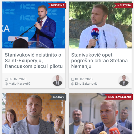
NEISTINA
NEISTINA
Stanivuković neistinito o
Stanivuković opet
Saint-Exupéryju,
pogrešno citirao Stefana
francuskom piscu i pilotu
Nemanju
09. 07. 2026
01. 07. 2026
Mašo Karavdić
Dino Šakanović
NAJAVE
NEUTEMELJENO