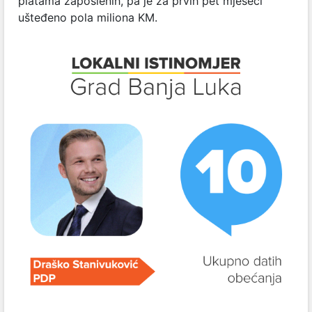
platama zaposlenih, pa je za prvih pet mjeseci
ušteđeno pola miliona KM.