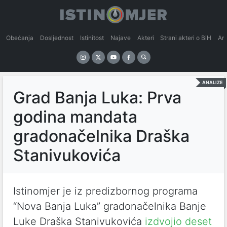
Obećanja
Dosljednost
Istinitost
Najave
Akteri
Strani akteri o BiH
An
ANALIZE
Grad Banja Luka: Prva
godina mandata
gradonačelnika Draška
Stanivukovića
Istinomjer je iz predizbornog programa
“Nova Banja Luka” gradonačelnika Banje
Luke Draška Stanivukovića
izdvojio deset