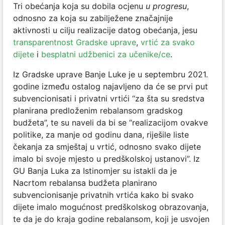
Tri obećanja koja su dobila ocjenu
u progresu
,
odnosno za koja su zabilježene značajnije
aktivnosti u cilju realizacije datog obećanja, jesu
transparentnost Gradske uprave
,
vrtić za svako
dijete
i
besplatni udžbenici za učenike/ce
.
Iz Gradske uprave Banje Luke je u septembru 2021.
godine između ostalog najavljeno da će se prvi put
subvencionisati i privatni vrtići “za šta su sredstva
planirana predloženim rebalansom gradskog
budžeta”, te su naveli da bi se “realizacijom ovakve
politike, za manje od godinu dana, riješile liste
čekanja za smještaj u vrtić, odnosno svako dijete
imalo bi svoje mjesto u predškolskoj ustanovi”. Iz
GU Banja Luka za Istinomjer su istakli da je
Nacrtom rebalansa budžeta planirano
subvencionisanje privatnih vrtića kako bi svako
dijete imalo mogućnost predškolskog obrazovanja,
te da je do kraja godine rebalansom, koji je usvojen