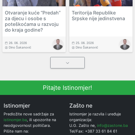
Otvaranje kuće “Predah”
Teritorija Republike
za djecu i osobe s
Srpske nije jedinstvena
poteškoćama u razvoju
do kraja godine?
26. 06. 2026
25. 06. 2026
Dino Šakanović
Dino Šakanović
Pitajte Istinomjer!
Istinomjer
Zašto ne
Predložite nove sadržaje za
Istinomjer je razvila i uređuje
istinomjer.ba
, ili upozorite na
organizacija:
neodgovornost političara.
U.G. Zašto ne,
info@zastone.ba
Pišite nam na:
Tel/Fax: +387 33 61 84 61