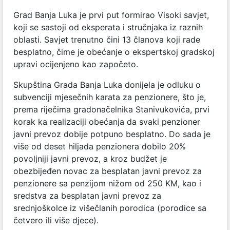
Grad Banja Luka je prvi put formirao Visoki savjet,
koji se sastoji od eksperata i stručnjaka iz raznih
oblasti. Savjet trenutno čini 13 članova koji rade
besplatno, čime je obećanje o ekspertskoj gradskoj
upravi ocijenjeno kao započeto.
Skupština Grada Banja Luka donijela je odluku o
subvenciji mjesečnih karata za penzionere, što je,
prema riječima gradonačelnika Stanivukovića, prvi
korak ka realizaciji obećanja da svaki penzioner
javni prevoz dobije potpuno besplatno. Do sada je
više od deset hiljada penzionera dobilo 20%
povoljniji javni prevoz, a kroz budžet je
obezbijeđen novac za besplatan javni prevoz za
penzionere sa penzijom nižom od 250 KM, kao i
sredstva za besplatan javni prevoz za
srednjoškolce iz višečlanih porodica (porodice sa
četvero ili više djece).