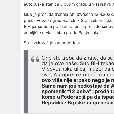
autobuska stanica u ovom gradu u vlasništvu 
Iako je presuda trebala biti izvršena 13.4.2023.
prisustvovao i gradonačelnik Stanivuković ,koj
BiH jer su time poništene ranije presude sudov
zemljište u vlasništvu grada Banja Luka”.
Stanivuković je zatim dodao:
Ono što treba da znate, da su 
da je ovo naše. Sud BiH rekao 
Vidovdanska ulica, muzej da 
ovo, Autoprevoz odluči da pr
ovo više nije srpsko nego je n
Samo nam još nedostaje da 
spomenik “12 beba” i proda 
kome u Federaciji pa da ispa
Republike Srpske nego nekim