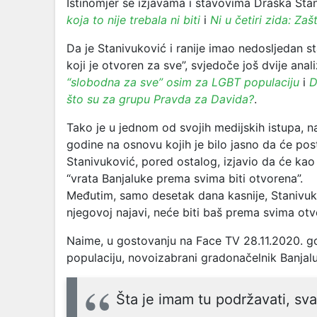
Istinomjer se izjavama i stavovima Draška St
koja to nije trebala ni biti
i
Ni u četiri zida: Za
Da je Stanivuković i ranije imao nedosljedan s
koji je otvoren za sve”, svjedoče još dvije anal
“slobodna za sve” osim za LGBT populaciju
i
D
što su za grupu Pravda za Davida?
.
Tako je u jednom od svojih medijskih istupa, na
godine na osnovu kojih je bilo jasno da će pos
Stanivuković, pored ostalog, izjavio da će ka
“vrata Banjaluke prema svima biti otvorena”.
Međutim, samo desetak dana kasnije, Stanivukov
njegovoj najavi, neće biti baš prema svima otv
Naime, u gostovanju na Face TV 28.11.2020. go
populaciju, novoizabrani gradonačelnik Banjalu
Šta je imam tu podržavati, sva