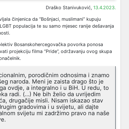
Draško Stanivuković,
13.4.2023.
jala činjenica da “Bošnjaci, muslimani” kupuju
 LGBT populacija te su samo mjesec ranije dešavanja
osti.
 kolektiv Bosanskohercegovačka povorka ponosa
vati projekciju filma “Pride”, održavanju ovog skupa
onačelnik.
dicionalnim, porodičnim odnosima i znamo
ašeg naroda. Meni je zaista drago što je
a ovdje, a integralno i u BiH. U redu, to
ka radi. (…) Ne bih želio da uvrijedim
ća, drugačije misli. Nisam iskazao stav
rugim gradovima i u svijetu, ali dajte
lnom svijetu mi zadržimo pravo na naše
ve.