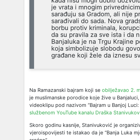
kada nisu mogli dobiti dozvol
je vrata i mnogim privrednicima
sarađuju sa Gradom, ali nije p
sarađivali do sada. Nova grads
borbu protiv kriminala, korupc
da su pravila za sve ista i da
Banjaluka je na Trgu Krajine 
koja simbolizuje slobodu govo
građane koji žele da iznesu s
Na Ramazanski bajram koji se
obilježavao 2. 
je muslimanske porodice koje žive u Banjaluci, 
videoklipu pod nazivom “Bajram u Banjoj Luci:
službenom YouTube kanalu Draška Stanivukov
Skoro godinu kasnije, Stanivuković je organizi
vjeroispovijesti te istakao da je “Banja Luka 