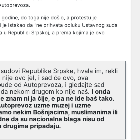
Autoprevoza.
 godine, do toga nije došlo, a protestu je
i je istakao
da “ne prihvata odluku Ustavnog suda
a u Republici Srpskoj, a prema kojima je ovo
sudovi Republike Srpske, hvala im, rekli
nije ovo jel, i sad će ovo, ova
bude od Autoprevoza, i gledajte sad
oda nekom drugom ko nije naš.
I onda
e znam ni ja čije, e pa ne ide baš tako.
Autoprevoz uzme muzej i uzme
tamo nekim Bošnjacima, muslimanima ili
dne da su nacionalna blaga nisu od
 drugima pripadaju.