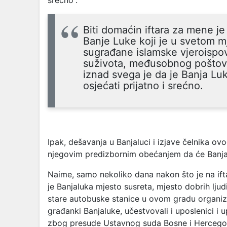
srećno”.
Biti domaćin iftara za mene je
Banje Luke koji je u svetom 
sugrađane islamske vjeroispov
suživota, međusobnog poštovanj
iznad svega je da je Banja L
osjećati prijatno i srećno.
Ipak, dešavanja u Banjaluci i izjave čelnika o
njegovim predizbornim obećanjem da će Banjal
Naime, samo nekoliko dana nakon što je na ift
je Banjaluka mjesto susreta, mjesto dobrih ljudi,
stare autobuske stanice u ovom gradu organiz
građanki Banjaluke, učestvovali i uposlenici i
zbog presude Ustavnog suda Bosne i Hercegovi