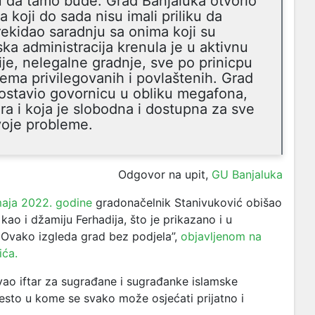
u da tamo bude. Grad Banjaluka otvorio
 koji do sada nisu imali priliku da
rekidao saradnju sa onima koji su
ka administracija krenula je u aktivnu
ije, nelegalne gradnje, sve po prinicpu
 nema privilegovanih i povlaštenih. Grad
postavio govornicu u obliku megafona,
ra i koja je slobodna i dostupna za sve
voje probleme.
Odgovor na upit,
GU Banjaluka
maja 2022. godine
gradonačelnik Stanivuković obišao
kao i džamiju Ferhadija, što je prikazano i u
 Ovako izgleda grad bez podjela”,
objavljenom na
ića.
vao iftar za sugrađane i sugrađanke islamske
mjesto u kome se svako može osjećati prijatno i