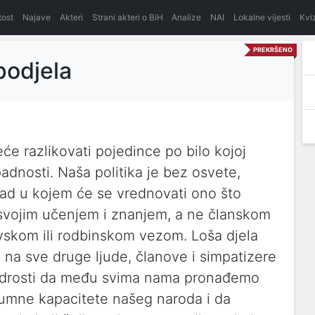
itost
Najave
Akteri
Strani akteri o BiH
Analize
NAI
Lokalne vijesti
Kvi
PREKRŠENO
podjela
eće razlikovati pojedince po bilo kojoj
adnosti. Naša politika je bez osvete,
grad u kojem će se vrednovati ono što
 svojim učenjem i znanjem, a ne članskom
vskom ili rodbinskom vezom. Loša djela
 na sve druge ljude, članove i simpatizere
mudrosti da među svima nama pronađemo
i umne kapacitete našeg naroda i da