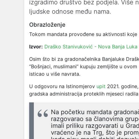
izgradimo društvo bez podjela. Više na
ljudske odnose među nama.
Obrazloženje
Tokom mandata provođene su aktivnosti koje 
Izvor:
Draško Stanivuković - Nova Banja Luka
Osim što bi za gradonačelnika Banjaluke Drašk
“Bošnjaci, muslimani” kupuju zemljište u ovom 
isticao u više navrata.
U odgovoru na Istinomjerov
upit
2021. godine,
gradska administracija proteklih mjeseci radil
Na početku mandata gradonače
razgovarao sa članovima grupe
imali priliku razgovarati u Gr
vraćeno je na Trg, što je pr