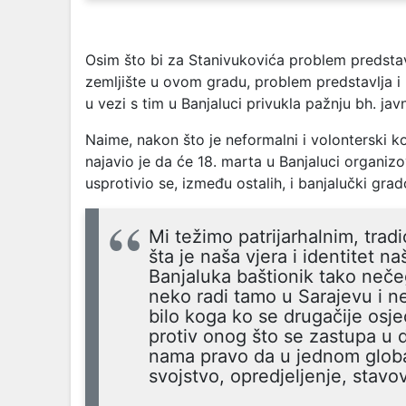
Osim što bi za Stanivukovića problem predstavl
zemljište u ovom gradu, problem predstavlja i
u vezi s tim u Banjaluci privukla pažnju bh. javn
Naime, nakon što je neformalni i volonterski
najavio je da će 18. marta u Banjaluci organizo
usprotivio se, između ostalih, i banjalučki grad
Mi težimo patrijarhalnim, tra
šta je naša vjera i identitet n
Banjaluka baštionik tako nečeg
neko radi tamo u Sarajevu i ne
bilo koga ko se drugačije osje
protiv onog što se zastupa u d
nama pravo da u jednom globa
svojstvo, opredjeljenje, stavo