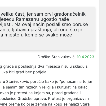
 velika čast, jer sam prvi gradonačelnik
mjesecu Ramazanu ugostio naše
ijesti. Na ovaj način poslali smo poruke
a, ljubavi i praštanja, ali ono što je
uka mjesto u kome se svako može
Draško Stanivuković,
10.4.2023.
vog grada u posljednja dva mjeseca nisu u skladu s
uka biti grad bez podjela.
aru Stanivuković poručio kako je “ponosan na to jer
 a samim tim različitih religija i kultura”,
na lokaciji
ovan je protest na kojem su, pored građana i
 uposlenice Gradske uprave. P
rotest je organizovan
ne prema kojoj je zemlja na kojoj se nalazi Stara