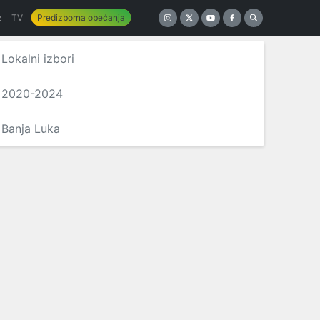
z
TV
Predizborna obećanja
Lokalni izbori
2020-2024
Banja Luka