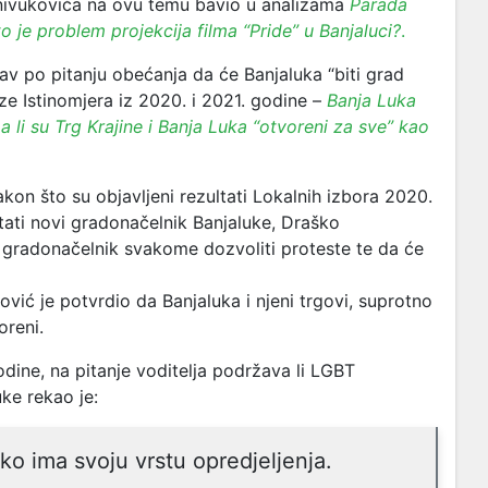
anivukovića na ovu temu bavio u analizama
Parada
što je problem projekcija filma “Pride” u Banjaluci?
.
tav po pitanju obećanja da će Banjaluka “biti grad
ize Istinomjera iz 2020. i 2021. godine –
Banja Luka
a li su Trg Krajine i Banja Luka “otvoreni za sve” kao
kon što su objavljeni rezultati Lokalnih izbora 2020.
tati novi gradonačelnik Banjaluke, Draško
o gradonačelnik svakome dozvoliti proteste te da će
ić je potvrdio da Banjaluka i njeni trgovi, suprotno
oreni.
dine, na pitanje voditelja podržava li LGBT
ke rekao je:
ko ima svoju vrstu opredjeljenja.