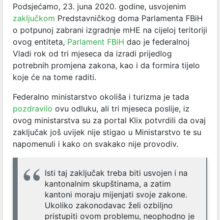
Podsjećamo, 23. juna 2020. godine, usvojenim
zaključkom
Predstavničkog doma Parlamenta FBiH
o potpunoj zabrani izgradnje mHE na cijeloj teritoriji
ovog entiteta,
Parlament FBiH
dao je federalnoj
Vladi rok od tri mjeseca da izradi prijedlog
potrebnih promjena zakona, kao i da formira tijelo
koje će na tome raditi.
Federalno ministarstvo okoliša i turizma je tada
pozdravilo
ovu odluku, ali tri mjeseca poslije, iz
ovog ministarstva su za portal Klix potvrdili da ovaj
zaključak još uvijek nije stigao u Ministarstvo te su
napomenuli i kako on svakako nije provodiv.
Isti taj zaključak treba biti usvojen i na
kantonalnim skupštinama, a zatim
kantoni moraju mijenjati svoje zakone.
Ukoliko zakonodavac želi ozbiljno
pristupiti ovom problemu, neophodno je