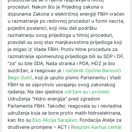
proceduri. Nakon što je Prijedlog zakona o
dopunama Zakona o električnoj energiji FBiH vraćen
u razmatranje po redovnoj proceduri u formi nacrta,
pojedini poslanici, koji nisu dali podršku
razmatranju ovog prijedloga u hitnoj proceduri,
pravdali su svoj stav manjkavostima prijedloga koji
je stigao iz Vlade FBiH. Protiv hitne procedure za
razmatranje spomenutog prijedloga bili su SDP i DF,
“za” su bile SDA, Naša stranka i PDA, HDZ je bio
suzdržan, a reagovao je
i načelnik Općine Banovići
Bego Gutić
, koji je uputio pismo Parlamentu i Vladi
FBiH te se usprotivio usvajanju ovog zakonskog
rješenja. Na dan sjednice
održani su i protesti
Udruženja “Hidro energija” pred zgradom
Parlamenta FBiH. Također, reagovala su i nevladina
udruženja koja se bore protiv malih hidroelektrana,
kao što su
Eko Akcija Sarajevo,
Fondacija Atelje za
društvene promjene – ACT i
Resursni Aarhus centar