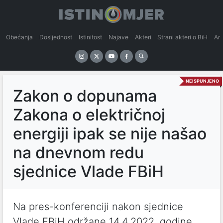
Obećanja
Dosljednost
Istinitost
Najave
Akteri
Strani akteri o BiH
An
NEISPUNJENO
Zakon o dopunama
Zakona o električnoj
energiji ipak se nije našao
na dnevnom redu
sjednice Vlade FBiH
Na pres-konferenciji nakon sjednice
Vlade FBiH održane 14.4.2022. godine