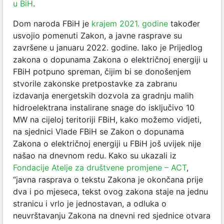
u BiH
.
Dom naroda FBiH je
krajem 2021. godine
također
usvojio pomenuti Zakon, a javne rasprave su
završene u januaru 2022. godine. Iako je Prijedlog
zakona o dopunama Zakona o električnoj energiji u
FBiH potpuno spreman, čijim bi se donošenjem
stvorile zakonske pretpostavke za zabranu
izdavanja energetskih dozvola za gradnju malih
hidroelektrana instalirane snage do isključivo 10
MW na cijeloj teritoriji FBiH, kako možemo vidjeti,
na sjednici Vlade FBiH se Zakon o dopunama
Zakona o električnoj energiji u FBiH još uvijek nije
našao na dnevnom redu. Kako su ukazali iz
Fondacije Atelje za društvene promjene – ACT
,
“javna rasprava o tekstu Zakona je okončana prije
dva i po mjeseca, tekst ovog zakona staje na jednu
stranicu i vrlo je jednostavan, a odluka o
neuvrštavanju Zakona na dnevni red sjednice otvara