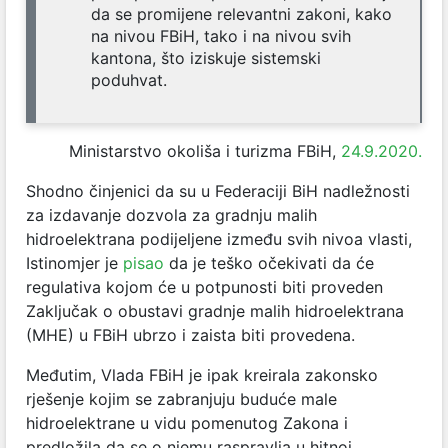
da se promijene relevantni zakoni, kako
na nivou FBiH, tako i na nivou svih
kantona, što iziskuje sistemski
poduhvat.
Ministarstvo okoliša i turizma FBiH,
24.9.2020.
Shodno činjenici da su u Federaciji BiH nadležnosti
za izdavanje dozvola za gradnju malih
hidroelektrana podijeljene između svih nivoa vlasti,
Istinomjer je
pisao
da je teško očekivati da će
regulativa kojom će u potpunosti biti proveden
Zaključak o obustavi gradnje malih hidroelektrana
(MHE) u FBiH ubrzo i zaista biti provedena.
Međutim, Vlada FBiH je ipak kreirala zakonsko
rješenje kojim se zabranjuju buduće male
hidroelektrane u vidu pomenutog Zakona i
predložila da se o njemu raspravlja u hitnoj