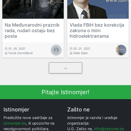
Na Međunarodni praznik
Vlada FBiH bez korekcija
rada, rudari ostaju bez
zakona o mini
posla
hidroelektranama
01. 05. 2021
02. 01. 2021
Faruk Durmišević
Dalio Sijah
Pitajte Istinomjer!
Istinomjer
Zašto ne
Predložite nove sadržaje za
Istinomjer je razvila i uređuje
istinomjer.ba
, ili upozorite na
organizacija:
neodgovornost političara.
U.G. Zašto ne,
info@zastone.ba