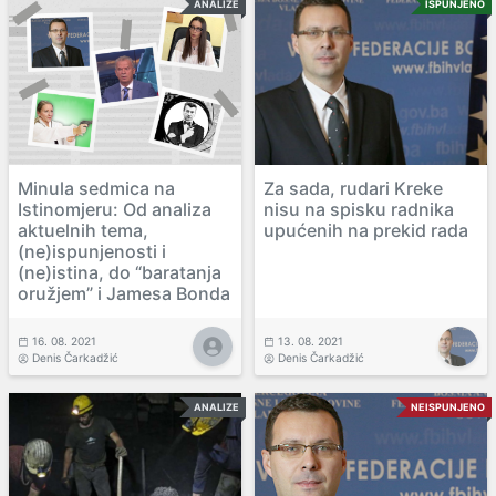
ANALIZE
ISPUNJENO
Minula sedmica na
Za sada, rudari Kreke
Istinomjeru: Od analiza
nisu na spisku radnika
aktuelnih tema,
upućenih na prekid rada
(ne)ispunjenosti i
(ne)istina, do “baratanja
oružjem” i Jamesa Bonda
16. 08. 2021
13. 08. 2021
Denis Čarkadžić
Denis Čarkadžić
ANALIZE
NEISPUNJENO