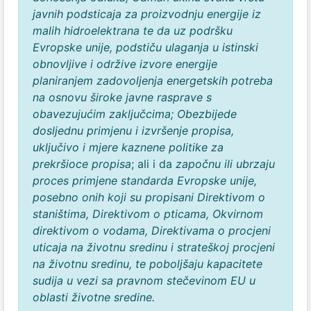
javnih podsticaja za proizvodnju energije iz
malih hidroelektrana te da uz podršku
Evropske unije, podstiču ulaganja u istinski
obnovljive i održive izvore energije
planiranjem zadovoljenja energetskih potreba
na osnovu široke javne rasprave s
obavezujućim zaključcima; Obezbijede
dosljednu primjenu i izvršenje propisa,
uključivo i mjere kaznene politike za
prekršioce propisa
; ali i da
započnu ili ubrzaju
proces primjene standarda Evropske unije,
posebno onih koji su propisani Direktivom o
staništima, Direktivom o pticama, Okvirnom
direktivom o vodama, Direktivama o procjeni
uticaja na životnu sredinu i strateškoj procjeni
na životnu sredinu, te poboljšaju kapacitete
sudija u vezi sa pravnom stečevinom EU u
oblasti životne sredine.