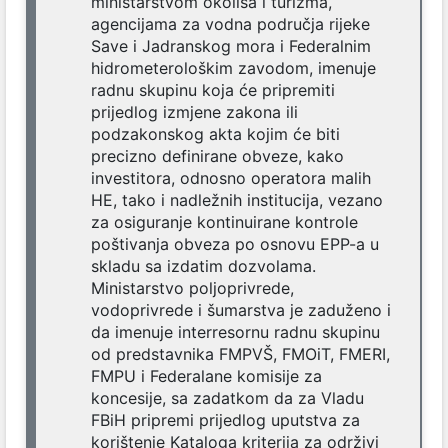
ministarstvom okoliša i turizma,
agencijama za vodna područja rijeke
Save i Jadranskog mora i Federalnim
hidrometerološkim zavodom, imenuje
radnu skupinu koja će pripremiti
prijedlog izmjene zakona ili
podzakonskog akta kojim će biti
precizno definirane obveze, kako
investitora, odnosno operatora malih
HE, tako i nadležnih institucija, vezano
za osiguranje kontinuirane kontrole
poštivanja obveza po osnovu EPP-a u
skladu sa izdatim dozvolama.
Ministarstvo poljoprivrede,
vodoprivrede i šumarstva je zaduženo i
da imenuje interresornu radnu skupinu
od predstavnika FMPVŠ, FMOiT, FMERI,
FMPU i Federalane komisije za
koncesije, sa zadatkom da za Vladu
FBiH pripremi prijedlog uputstva za
korištenje Kataloga kriterija za održivi