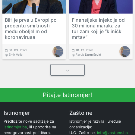
BiH je prva u Evropi po
Finansijska injekcija od
procentu smrtnosti
30 miliona maraka za
među oboljelim od
turizam koji je “klinički
koronavirusa
mrtav”
31. 03. 2021
18. 12. 2020
Emir Velić
Faruk Durmišević
Pitajte Istinomjer!
Istinomjer
Zašto ne
Predložite nove sadržaje za
Istinomjer je razvila i uređuje
istinomjer.ba
, ili upozorite na
organizacija:
neodgovornost političara.
U.G. Zašto ne,
info@zastone.ba