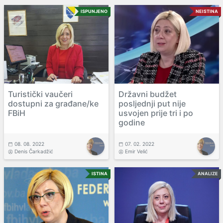
ISPUNJENO
NEISTINA
Turistički vaučeri
Državni budžet
dostupni za građane/ke
posljednji put nije
FBiH
usvojen prije tri i po
godine
08. 08. 2022
07. 02. 2022
Denis Čarkadžić
Emir Velić
ISTINA
ANALIZE