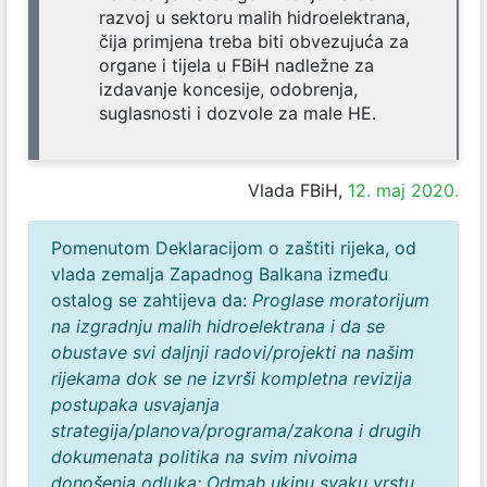
razvoj u sektoru malih hidroelektrana,
čija primjena treba biti obvezujuća za
organe i tijela u FBiH nadležne za
izdavanje koncesije, odobrenja,
suglasnosti i dozvole za male HE.
Vlada FBiH,
12. maj 2020.
Pomenutom Deklaracijom o zaštiti rijeka, od
vlada zemalja Zapadnog Balkana između
ostalog se zahtijeva da:
Proglase moratorijum
na izgradnju malih hidroelektrana i da se
obustave svi daljnji radovi/projekti na našim
rijekama dok se ne izvrši kompletna revizija
postupaka usvajanja
strategija/planova/programa/zakona i drugih
dokumenata politika na svim nivoima
donošenja odluka; Odmah ukinu svaku vrstu