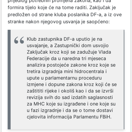
prijedlog potrebnih promjena zakona, kao i da
formira tijelo koje će na tome raditi. Zaključak je
predložen od strane kluba poslanika DF-a, a iz ove
stranke nakon njegovog usvanja je saopćeno:
Klub zastupnika DF-a uputio je na
usvajanje, a Zastupnički dom usvojio
Zaključak kroz koji se zadužuje Vlada
Federacije da u naredna tri mjeseca
analizira postojeće zakone kroz koje se
tretira izgradnja mini hidrocentrala i
upute u parlamentarnu proceduru
izmjene i dopune zakona kroz koji će se
zaštititi rijeke i okoliš kao i da se izvrši
revizija svih do sad izdatih saglasnosti
za MHC koje su izgrađene i one koje su
u fazi izgradnje i da se o tome dostavi
cjelovita informacija Parlamentu FBiH.