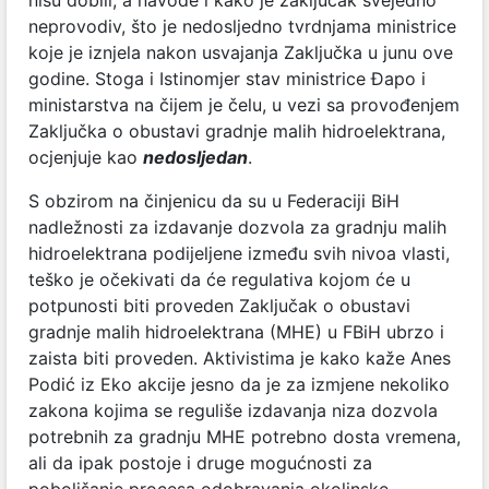
nisu dobili, a navode i kako je zaključak svejedno
neprovodiv, što je nedosljedno tvrdnjama ministrice
koje je iznjela nakon usvajanja Zaključka u junu ove
godine. Stoga i Istinomjer stav ministrice Đapo i
ministarstva na čijem je čelu, u vezi sa provođenjem
Zaključka o
obustavi gradnje malih hidroelektrana,
ocjenjuje kao
nedosljedan
.
S obzirom na činjenicu da su u Federaciji BiH
nadležnosti za izdavanje dozvola za gradnju malih
hidroelektrana podijeljene između svih nivoa vlasti,
teško je očekivati da će regulativa kojom će u
potpunosti biti proveden Zaključak o
obustavi
gradnje malih hidroelektrana (
MHE) u FBiH ubrzo i
zaista biti proveden. Aktivistima je kako kaže Anes
Podić iz Eko akcije jesno
da je za izmjene nekoliko
zakona kojima se reguliše izdavanja niza dozvola
potrebnih za gradnju MHE potrebno dosta vremena,
ali da ipak postoje i druge mogućnosti za