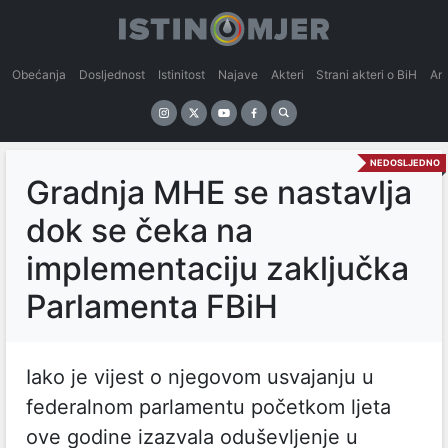
Obećanja
Dosljednost
Istinitost
Najave
Akteri
Strani akteri o BiH
An
NEDOSLJEDNO
Gradnja MHE se nastavlja
dok se čeka na
implementaciju zaključka
Parlamenta FBiH
Iako je vijest o njegovom usvajanju u
federalnom parlamentu početkom ljeta
ove godine izazvala oduševljenje u