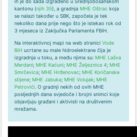
ih je do sada izgrađeno u Srednjobosanskom
kantonu (
njih 35
), a gradnja
MHE Oštrac
koja
se nalazi također u SBK, započela je tek
nekoliko dana prije nego što je istekao rok od
3 mjeseca iz Zaključka Parlamenta FBiH.
Na interaktivnoj mapi na web stranici
Vode
BiH
ucrtane su male hidroelektrane čija je
izgradnja u toku, a među njima su:
MHE Lašva
Merdani
;
MHE Kaćuni
;
MHE Željeznica 4
;
MHE
Smrčevica
;
MHE Hrđenovac
;
MHE Koričanske
stijene
;
MHE Jabuka
;
MHE Volujak
;
MHE
Petrovići
. O gradnji nekih od ovih MHE
posljednjih dana svjedoče i brojni snimci koje
objavljuju građani i aktivisti na društvenim
mrežama.