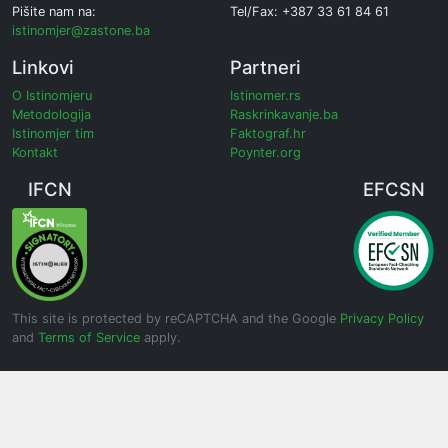
Pišite nam na:
Tel/Fax: +387 33 61 84 61
istinomjer@zastone.ba
Linkovi
Partneri
O Istinomjeru
Istinomer.rs
Metodologija
Raskrinkavanje.ba
Istinomjer tim
Faktograf.hr
Kontakt
Poynter.org
IFCN
EFCSN
This site is protected by reCAPTCHA and the Google
Privacy Policy
and
Terms of Service
apply.