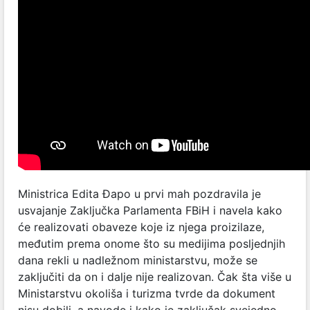
Ministrica Edita Đapo u prvi mah pozdravila je
usvajanje Zaključka Parlamenta FBiH i navela kako
će realizovati obaveze koje iz njega proizilaze,
međutim prema onome što su medijima posljednjih
dana rekli u nadležnom ministarstvu, može se
zaključiti da on i dalje nije realizovan. Čak šta više u
Ministarstvu okoliša i turizma tvrde da dokument