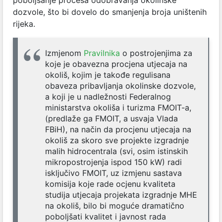
poboljšanje procesa odobravanja okolinske
dozvole, što bi dovelo do smanjenja broja uništenih
rijeka.
Izmjenom
Pravilnika
o postrojenjima za
koje je obavezna procjena utjecaja na
okoliš, kojim je takođe regulisana
obaveza pribavljanja okolinske dozvole,
a koji je u nadležnosti Federalnog
ministarstva okoliša i turizma FMOIT-a,
(predlaže ga FMOIT, a usvaja Vlada
FBiH), na način da procjenu utjecaja na
okoliš za skoro sve projekte izgradnje
malih hidrocentrala (svi, osim istinskih
mikropostrojenja ispod 150 kW) radi
isključivo FMOIT, uz izmjenu sastava
komisija koje rade ocjenu kvaliteta
studija utjecaja projekata izgradnje MHE
na okoliš, bilo bi moguće dramatično
poboljšati kvalitet i javnost rada