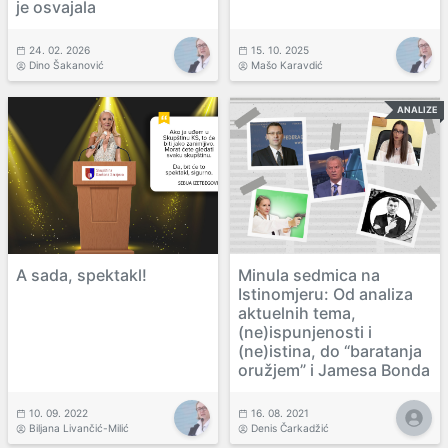
je osvajala
24. 02. 2026
15. 10. 2025
Dino Šakanović
Mašo Karavdić
ANALIZE
A sada, spektakl!
Minula sedmica na
Istinomjeru: Od analiza
aktuelnih tema,
(ne)ispunjenosti i
(ne)istina, do “baratanja
oružjem” i Jamesa Bonda
10. 09. 2022
16. 08. 2021
Biljana Livančić-Milić
Denis Čarkadžić