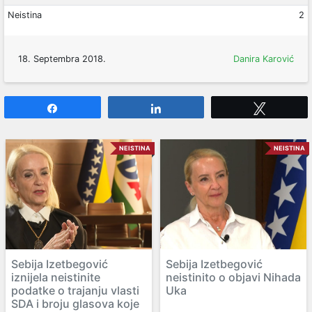
Neistina
2
18. Septembra 2018.
Danira Karović
Share
Share
Tweet
NEISTINA
NEISTINA
Sebija Izetbegović
Sebija Izetbegović
iznijela neistinite
neistinito o objavi Nihada
podatke o trajanju vlasti
Uka
SDA i broju glasova koje