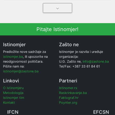
Pitajte Istinomjer!
Istinomjer
Zašto ne
Predložite nove sadržaje za
Istinomjer je razvila i uređuje
istinomjer.ba
, ili upozorite na
organizacija:
neodgovornost političara.
U.G. Zašto ne,
info@zastone.ba
Pišite nam na:
Tel/Fax: +387 33 61 84 61
istinomjer@zastone.ba
Linkovi
Partneri
O Istinomjeru
Istinomer.rs
Metodologija
Raskrinkavanje.ba
Istinomjer tim
Faktograf.hr
Kontakt
Poynter.org
IFCN
EFCSN