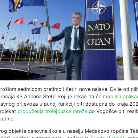
rošlom sedmicom pratimo i četiri nove najave. Dvije od nji
braćaja KS Adnana Štete, koji je rekao da će
mobilna aplikac
javnog prijevoza u punoj funkciji biti dostupna do kraja 20
projekat
produženja trolejbuske mreže
do Vogošće biti real
godine.
vog objekta osnovne škole u naselju Medakovo (općina Teš