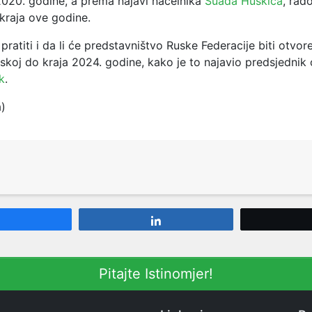
2020. godine, a prema najavi načelnika
Suada Huskića
, rado
kraja ove godine.
 pratiti i da li će predstavništvo Ruske Federacije biti otvor
skoj do kraja 2024. godine, kako je to najavio predsjednik
k
.
a)
Share
Share
Pitajte Istinomjer!