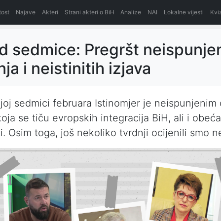
itost
Najave
Akteri
Strani akteri o BiH
Analize
NAI
Lokalne vijesti
Kvi
d sedmice: Pregršt neispunje
a i neistinitih izjava
joj sedmici februara Istinomjer je neispunjenim 
ja se tiču evropskih integracija BiH, ali i obeća
i. Osim toga, još nekoliko tvrdnji ocijenili smo ne