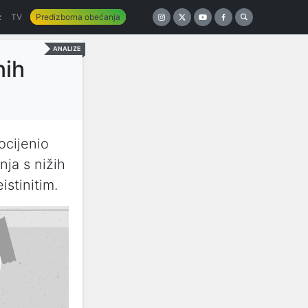
z
TV
Predizborna obećanja
ANALIZE
nih
ocijenio
nja s nižih
istinitim.