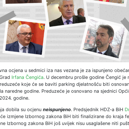
ivna ocjena u sedmici iza nas vezana je za ispunjeno obeća
 Grad
Irfana Čengića
. U decembru prošle godine Čengić je 
reduzeće koje će se baviti parking djelatnošću biti osnova
la naredne godine. Preduzeće je osnovano na sjednici Opći
 2024. godine.
nja dobila su ocjenu
neispunjeno
. Predsjednik HDZ-a BiH
D
 će izmjene Izbornog zakona BiH biti finalizirane do kraja 
ne Izbornog zakona BiH još uvijek nisu usaglašene niti puš