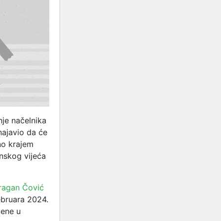
nje načelnika
najavio da će
no krajem
nskog vijeća
ragan Čović
februara 2024.
tene u