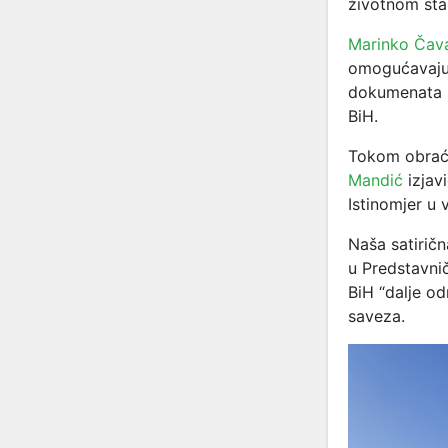
životnom sta
Marinko Čav
omogućavaju 
dokumenata E
BiH.
Tokom obraća
Mandić
izjavi
Istinomjer u 
Naša satiričn
u Predstavn
BiH “dalje o
saveza.