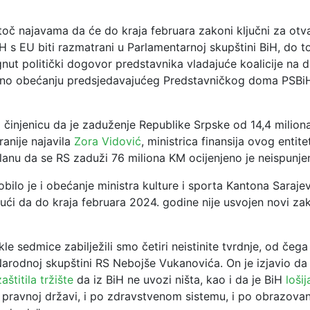
toč najavama da će do kraja februara zakoni ključni za otv
 s EU biti razmatrani u Parlamentarnoj skupštini BiH, do t
ignut politički dogovor predstavnika vladajuće koalicije na
tno obećanju predsjedavajućeg Predstavničkog doma PSB
 činjenicu da je zaduženje Republike Srpske od 14,4 milion
ranije najavila
Zora Vidović
, ministrica finansija ovog entite
lanu da se RS zaduži 76 miliona KM ocijenjeno je neispunje
obilo je i obećanje ministra kulture i sporta Kantona Saraj
dući da do kraja februara 2024. godine nije usvojen novi za
e sedmice zabilježili smo četiri neistinite tvrdnje, od čega
Narodnoj skupštini RS Nebojše Vukanovića. On je izjavio da
zaštitila tržište
da iz BiH ne uvozi ništa, kao i da je BiH
lošij
 pravnoj državi, i po zdravstvenom sistemu, i po obrazovanj