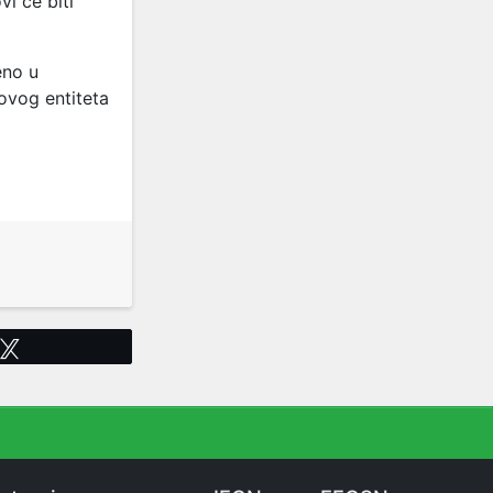
vi će biti
eno u
 ovog entiteta
Tweet