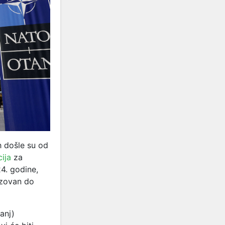
h došle su od
ija
za
24. godine,
izovan do
anj)