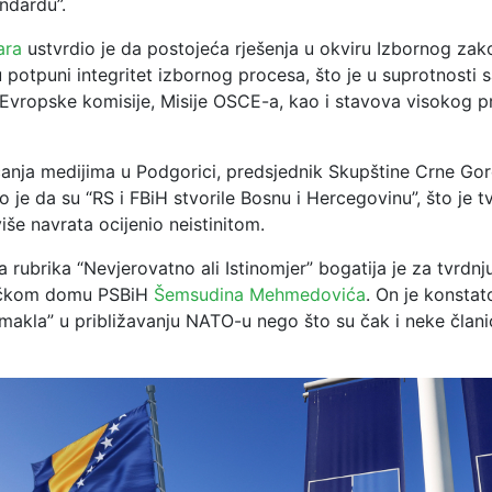
ndardu”.
ara
ustvrdio je da postojeća rješenja u okviru Izbornog zak
potpuni integritet izbornog procesa, što je u suprotnosti 
vropske komisije, Misije OSCE-a, kao i stavova visokog p
nja medijima u Podgorici, predsjednik Skupštine Crne Go
o je da su “RS i FBiH stvorile Bosnu i Hercegovinu”, što je t
više navrata ocijenio neistinitom.
a rubrika “Nevjerovatno ali Istinomjer” bogatija je za tvrdn
ičkom domu PSBiH
Šemsudina Mehmedovića
. On je konstat
dmakla” u približavanju NATO-u nego što su čak i neke član