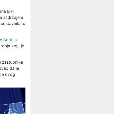
ona BiH
sa sadržajem
redstavnika u
re
Andrija
vrdnja koju je
ju zastupnika
ovao da je
ice ovog