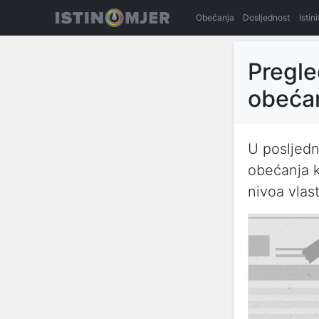
Obećanja
Dosljednost
Istin
Pregle
obećanj
U posljedn
obećanja ko
nivoa vlast