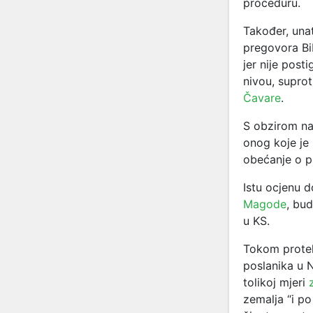
proceduru.
Također, una
pregovora BiH
jer nije post
nivou, supro
Čavare
.
S obzirom na
onog koje je 
obećanje o p
Istu ocjenu d
Magode
, bu
u KS.
Tokom protekl
poslanika u 
tolikoj mjeri
zemalja “i po