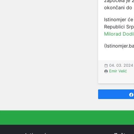
započela je 
okončani do 
Istinomjer će
Republici Srp
Milorad Dodi
(Istinomjer.b
04. 03. 2024
Emir Velić