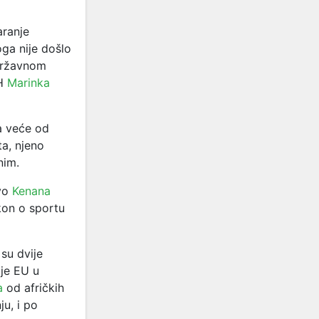
aranje
oga nije došlo
 državnom
iH
Marinka
a veće od
ta, njeno
nim.
evo
Kenana
kon o sportu
 su dvije
 je EU u
a
od afričkih
u, i po