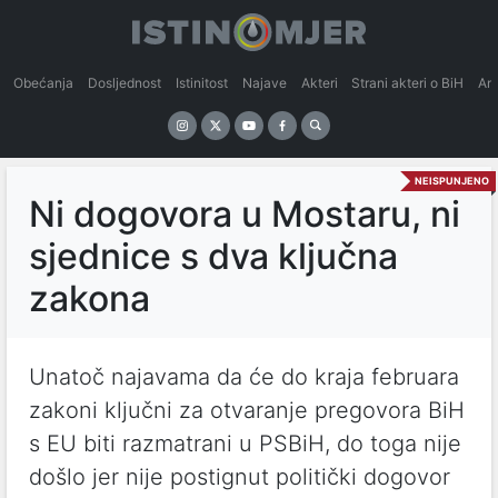
Obećanja
Dosljednost
Istinitost
Najave
Akteri
Strani akteri o BiH
An
NEISPUNJENO
Ni dogovora u Mostaru, ni
sjednice s dva ključna
zakona
Unatoč najavama da će do kraja februara
zakoni ključni za otvaranje pregovora BiH
s EU biti razmatrani u PSBiH, do toga nije
došlo jer nije postignut politički dogovor