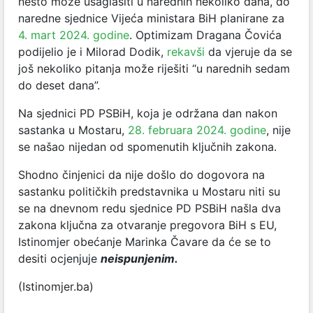
nešto može usaglasiti u narednih nekoliko dana, do
naredne sjednice Vijeća ministara BiH planirane za
4. mart 2024. godine
. Optimizam Dragana Čovića
podijelio je i Milorad Dodik,
rekavši
da vjeruje da se
još nekoliko pitanja može riješiti “u narednih sedam
do deset dana”.
Na sjednici PD PSBiH, koja je održana dan nakon
sastanka u Mostaru,
28. februara 2024. godine
, nije
se našao nijedan od spomenutih ključnih zakona.
Shodno činjenici da nije došlo do dogovora na
sastanku političkih predstavnika u Mostaru niti su
se na dnevnom redu sjednice PD PSBiH našla dva
zakona ključna za otvaranje pregovora BiH s EU,
Istinomjer obećanje Marinka Čavare da će se to
desiti ocjenjuje
neispunjenim.
(Istinomjer.ba)