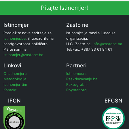
Pitajte Istinomjer!
Istinomjer
Zašto ne
Predložite nove sadržaje za
Istinomjer je razvila i uređuje
istinomjer.ba
, ili upozorite na
organizacija:
neodgovornost političara.
U.G. Zašto ne,
info@zastone.ba
Pišite nam na:
Tel/Fax: +387 33 61 84 61
istinomjer@zastone.ba
Linkovi
Partneri
O Istinomjeru
Istinomer.rs
Metodologija
Raskrinkavanje.ba
Istinomjer tim
Faktograf.hr
Kontakt
Poynter.org
IFCN
EFCSN