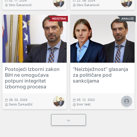
02. 11. 2024
22. 08. 2024
Dino Šakanović
Dino Šakanović
NEISTINA
ANALIZE
Postojeći Izborni zakon
“Neizbježnost” glasanja
BiH ne omogućava
za političare pod
potpuni integritet
sankcijama
izbornog procesa
28. 02. 2024
05. 12. 2022
Denis Čarkadžić
Emir Velić