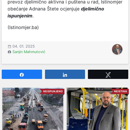
prevoz djelimično aktivna i puštena u rad, Istinomjer
obećanje Adnana Štete ocjenjuje
djelimično
ispunjenim
.
(Istinomjer.ba)
04. 01. 2025
Sanjin Mahmutović
Share
Share
Tweet
NEISPUNJENO
NEISTINA