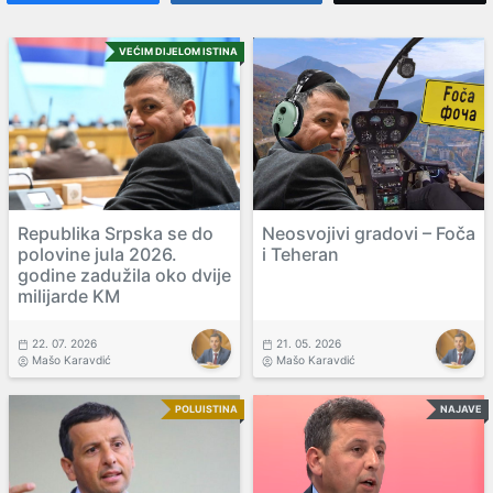
VEĆIM DIJELOM ISTINA
Republika Srpska se do
Neosvojivi gradovi – Foča
polovine jula 2026.
i Teheran
godine zadužila oko dvije
milijarde KM
22. 07. 2026
21. 05. 2026
Mašo Karavdić
Mašo Karavdić
POLUISTINA
NAJAVE