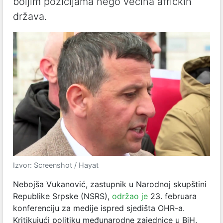
boljim pozicijama nego većina afričkih
država.
Izvor: Screenshot / Hayat
Nebojša Vukanović, zastupnik u Narodnoj skupštini
Republike Srpske (NSRS),
održao je
23. februara
konferenciju za medije ispred sjedišta OHR-a.
Kritikujući politiku međunarodne zajednice u BiH,