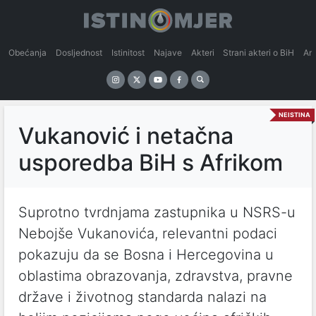
Obećanja
Dosljednost
Istinitost
Najave
Akteri
Strani akteri o BiH
An
NEISTINA
Vukanović i netačna
usporedba BiH s Afrikom
Suprotno tvrdnjama zastupnika u NSRS-u
Nebojše Vukanovića, relevantni podaci
pokazuju da se Bosna i Hercegovina u
oblastima obrazovanja, zdravstva, pravne
države i životnog standarda nalazi na