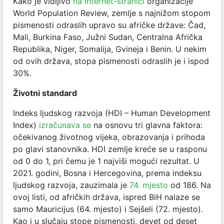
Kako je vidljivo
na internet-stranici
organizacije
World Population Review, zemlje s najnižom stopom
pismenosti odraslih upravo su afričke države: Čad,
Mali, Burkina Faso, Južni Sudan, Centralna Afrička
Republika, Niger, Somalija, Gvineja i Benin. U nekim
od ovih država, stopa pismenosti odraslih je i ispod
30%.
Životni standard
Indeks ljudskog razvoja (HDI – Human Development
Index)
izračunava se
na osnovu tri glavna faktora:
očekivanog životnog vijeka, obrazovanja i prihoda
po glavi stanovnika. HDI zemlje kreće se u rasponu
od 0 do 1, pri čemu je 1 najviši mogući rezultat. U
2021. godini, Bosna i Hercegovina, prema indeksu
ljudskog razvoja, zauzimala je
74. mjesto
od 186. Na
ovoj listi, od afričkih država, ispred BiH nalaze se
samo Mauricijus (64. mjesto) i Sejšeli (72. mjesto).
Kao i u slučaju stope pismenosti, devet od deset