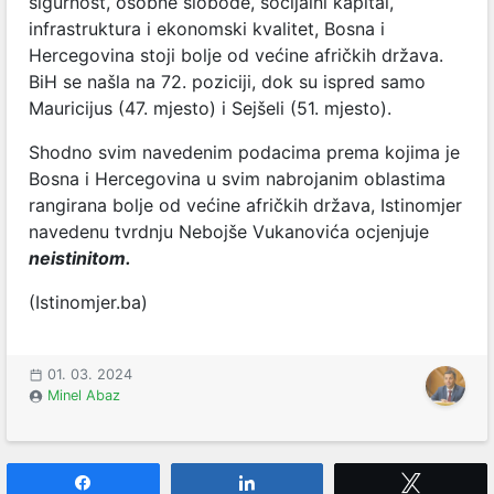
sigurnost, osobne slobode, socijalni kapital,
infrastruktura i ekonomski kvalitet, Bosna i
Hercegovina stoji bolje od većine afričkih država.
BiH se našla na 72. poziciji, dok su ispred samo
Mauricijus (47. mjesto) i Sejšeli (51. mjesto).
Shodno svim navedenim podacima prema kojima je
Bosna i Hercegovina u svim nabrojanim oblastima
rangirana bolje od većine afričkih država, Istinomjer
navedenu tvrdnju Nebojše Vukanovića ocjenjuje
neistinitom.
(Istinomjer.ba)
01. 03. 2024
Minel Abaz
Share
Share
Tweet