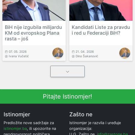
BiH nije izgubila milijardu
Kandidati Liste za pravdu
KM od evropskog Plana
i red u Federaciji BiH?
rasta – još
07. 05. 2026
21. 04. 2026
Ivana Vučetić
Dino Šakanović
Pitajte Istinomjer!
Istinomjer
Zašto ne
Predložite nove sadržaje za
Istinomjer je razvila i uređuje
istinomjer.ba
, ili upozorite na
organizacija:
neodgovornost političara.
U.G. Zašto ne,
info@zastone.ba