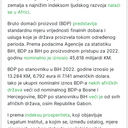
zemalja s najnižim indeksom ljudskog razvoja
nalazi
se u Africi
.
Bruto domaći proizvod (BDP)
predstavlja
standardnu mjeru vrijednosti finalnih dobara i
usluga koje je država proizvela tokom određenog
perioda. Prema podacima Agencije za statistiku
BiH, BDP za BiH po proizvodnom pristupu za 2022.
godinu
nominalno je iznosio
45,618 milijardi KM.
BDP po stanovniku u BiH 2022. godine iznosio je
13.284 KM, 6.792 eura ili 7.141 američkih dolara.
Iako je ukupni nominalni iznos BDP-a
nekih afričkih
država
veći od nominalnog BDP-a Bosne i
Hercegovine, BDP po stanovniku BiH
veći je
od svih
afričkih država, osim Republike Gabon.
I prema
indeksu prosperiteta
, koji objavljuje
Legatum Institut, a kojim se, između ostalog, mjere