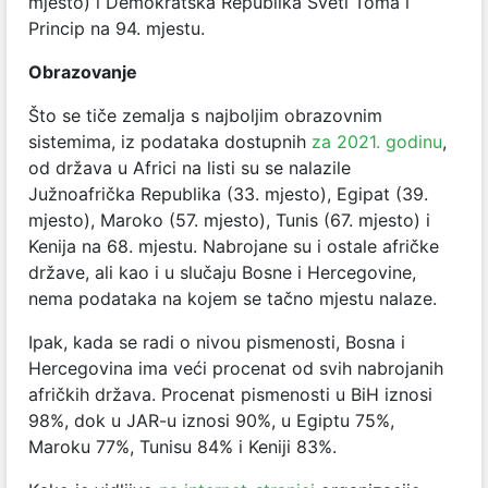
mjesto) i Demokratska Republika Sveti Toma i
Princip na 94. mjestu.
Obrazovanje
Što se tiče zemalja s najboljim obrazovnim
sistemima, iz podataka dostupnih
za 2021. godinu
,
od država u Africi na listi su se nalazile
Južnoafrička Republika (33. mjesto), Egipat (39.
mjesto), Maroko (57. mjesto), Tunis (67. mjesto) i
Kenija na 68. mjestu. Nabrojane su i ostale afričke
države, ali kao i u slučaju Bosne i Hercegovine,
nema podataka na kojem se tačno mjestu nalaze.
Ipak, kada se radi o nivou pismenosti, Bosna i
Hercegovina ima veći procenat od svih nabrojanih
afričkih država. Procenat pismenosti u BiH iznosi
98%, dok u JAR-u iznosi 90%, u Egiptu 75%,
Maroku 77%, Tunisu 84% i Keniji 83%.