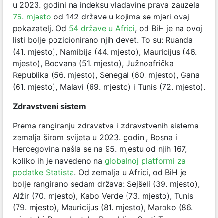
u 2023. godini na indeksu vladavine prava zauzela
75. mjesto
od 142 države u kojima se mjeri ovaj
pokazatelj. Od
54 države u Africi
, od BiH je na ovoj
listi bolje pozicionirano njih devet. To su: Ruanda
(41. mjesto), Namibija (44. mjesto), Mauricijus (46.
mjesto), Bocvana (51. mjesto), Južnoafrička
Republika (56. mjesto), Senegal (60. mjesto), Gana
(61. mjesto), Malavi (69. mjesto) i Tunis (72. mjesto).
Zdravstveni sistem
Prema rangiranju zdravstva i zdravstvenih sistema
zemalja širom svijeta u 2023. godini, Bosna i
Hercegovina našla se na 95. mjestu od njih 167,
koliko ih je navedeno na
globalnoj platformi za
podatke Statista
. Od zemalja u Africi, od BiH je
bolje rangirano sedam država: Sejšeli (39. mjesto),
Alžir (70. mjesto), Kabo Verde (73. mjesto), Tunis
(79. mjesto), Mauricijus (81. mjesto), Maroko (86.