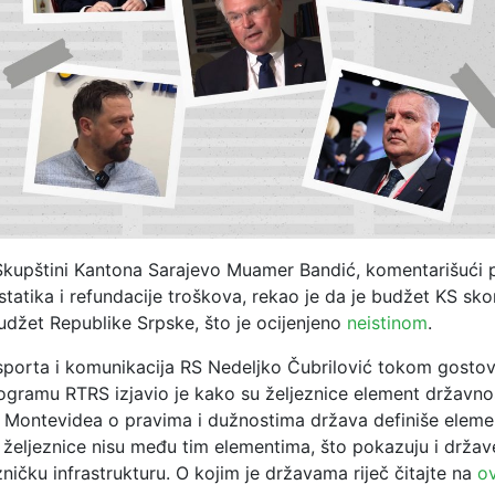
Skupštini Kantona Sarajevo Muamer Bandić, komentarišući 
tatika i refundacije troškova, rekao je da je budžet KS sk
udžet Republike Srpske, što je ocijenjeno
neistinom
.
nsporta i komunikacija RS Nedeljko Čubrilović tokom gostov
ogramu RTRS izjavio je kako su željeznice element državno
z Montevidea o pravima i dužnostima država definiše eleme
 željeznice nisu među tim elementima, što pokazuju i držav
ničku infrastrukturu. O kojim je državama riječ čitajte na
o