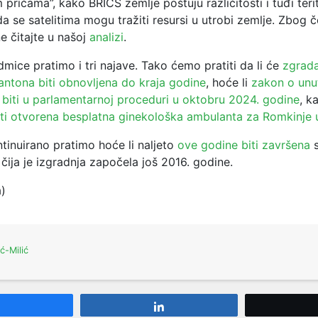
 pričama”, kako BRICS zemlje poštuju različitosti i tuđi terit
 da se satelitima mogu tražiti resursi u utrobi zemlje. Zbog 
e čitajte u našoj
analizi
.
mice pratimo i tri najave. Tako ćemo pratiti da li će
zgrad
ntona biti obnovljena do kraja godine
, hoće li
zakon o unu
 biti u parlamentarnoj proceduri u oktobru 2024. godine
, k
ti otvorena besplatna ginekološka ambulanta za Romkinje u
ntinuirano pratimo hoće li naljeto
ove godine biti završena
s
 čija je izgradnja započela još 2016. godine.
a)
ić-Milić
Share
Share