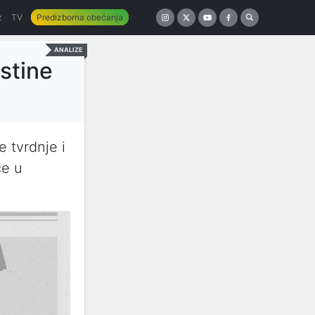
z
TV
Predizborna obećanja
ANALIZE
stine
e tvrdnje i
će u