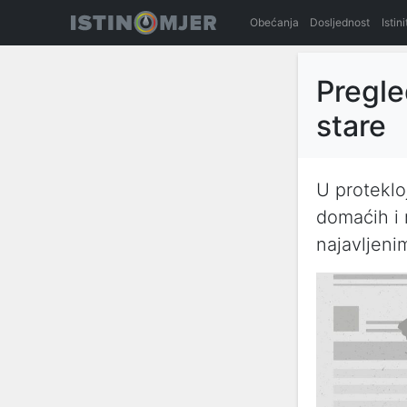
Obećanja
Dosljednost
Istin
Pregle
stare
U protekloj
domaćih i 
najavljeni