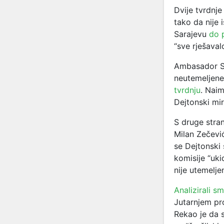
Dvije tvrdnje
tako da nije 
Sarajevu
do 
“sve rješaval
Ambasador Sj
neutemeljene 
tvrdnju
. Naim
Dejtonski mi
S druge stra
Milan Zečev
se Dejtonski 
komisije “uki
nije utemelje
Analizirali s
Jutarnjem pro
Rekao je da 