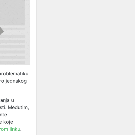
problematiku
oro jednakog
anja u
sti. Međutim,
nte
e koje
vom linku
.