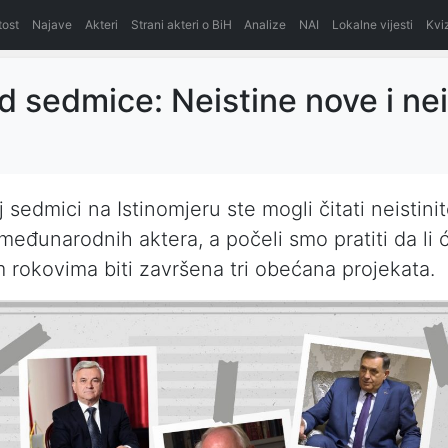
itost
Najave
Akteri
Strani akteri o BiH
Analize
NAI
Lokalne vijesti
Kvi
d sedmice: Neistine nove i nei
 sedmici na Istinomjeru ste mogli čitati neistinit
međunarodnih aktera, a počeli smo pratiti da li 
m rokovima biti završena tri obećana projekata.