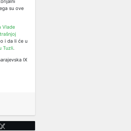
orijalni
čega su ove
a Vlade
trašnjoj
ao i da li će u
 Tuzli
.
arajevska IX
Tweet