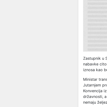
Zastupnik u 
nabavke citos
iznosa kao b
Ministar tra
Jutarnjem pr
Konvencija i
državnosti, a
nemaju željez