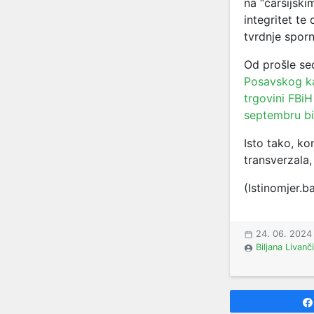
na “čaršijskim
integritet te
tvrdnje sporn
Od prošle sed
Posavskog ka
trgovini FBiH
septembru bi
Isto tako, ko
transverzala,
(Istinomjer.b
24. 06. 2024
Biljana Livanč