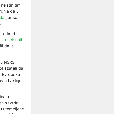
neistinitim
rdnja da u
ada
, jer se
i.
 predmet
znio neistinitu
li da je
nju NSRS
okazatelj da
ta Evropske
vih tvrdnji
ića u
nih tvrdnji.
u utemeljene