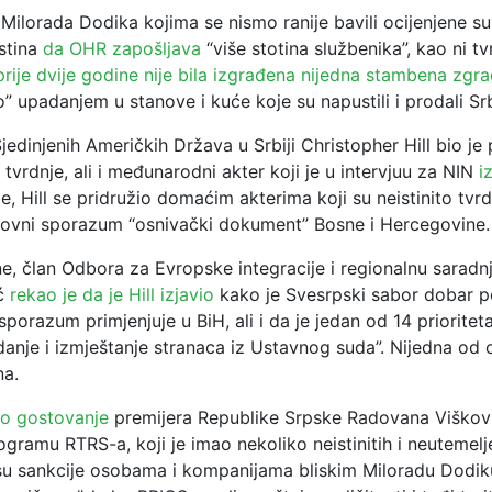
 Milorada Dodika kojima se nismo ranije bavili ocijenjene su 
istina
da OHR zapošljava
“više stotina službenika”, kao ni tv
prije dvije godine nije bila izgrađena nijedna stambena zgr
o” upadanjem u stanove i kuće koje su napustili i prodali Srb
edinjenih Američkih Država u Srbiji Christopher Hill bio je
tvrdnje, ali i međunarodni akter koji je u intervjuu za NIN
i
e, Hill se pridružio domaćim akterima koji su neistinito tvrdi
rovni sporazum “osnivački dokument” Bosne i Hercegovine.
ne, član Odbora za Evropske integracije i regionalnu sarad
ić
rekao je da je Hill izjavio
kako je Svesrpski sabor dobar p
sporazum primjenjuje u BiH, ali i da je jedan od 14 priorite
danje i izmještanje stranaca iz Ustavnog suda”. Nijedna od o
na.
mo gostovanje
premijera Republike Srpske Radovana Viškov
gramu RTRS-a, koji je imao nekoliko neistinitih i neutemelje
su sankcije osobama i kompanijama bliskim Miloradu Dodik