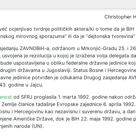
Christopher H
 već ocjenjivao tvrdnje političkih aktera/ki o tome da je BiH
nskog mirovnog sporazuma” ili da je “dejtonska tvorevina”
jedanju ZAVNOBiH-a, održanom u Mrkonjić-Gradu 25. i 2
 usvojena je rezolucija u kojoj je izražena volja delegata d
bude uspostavljena u obliku federalne državne jedinice koj
drugim državama u Jugoslaviji. Status Bosne i Hercegovin
žavne jedinice potvrđen je odlukama Drugog zasjedanja A
3. godine u Jajcu.
snost
od SFRJ proglasila 1. marta 1992. godine nakon odr
 Zemlje članice tadašnje Evropske zajednice 6. aprila 1992
osnu i Hercegovinu kao nezavisnu i suverenu državu, a dan 
dinjene Američke Države, dok je BiH 22. maja 1992. godine 
njenih naroda (UN).