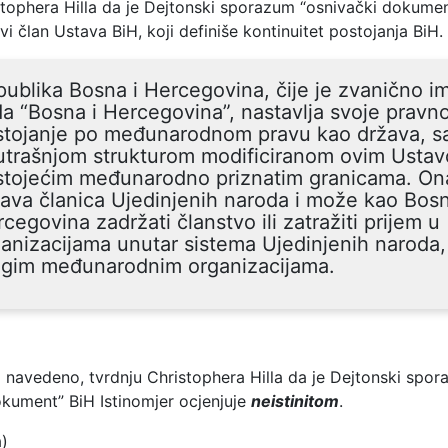
stophera Hilla da je Dejtonski sporazum “osnivački dokume
i član Ustava BiH, koji definiše kontinuitet postojanja BiH.
ublika Bosna i Hercegovina, čije je zvanično i
a “Bosna i Hercegovina”, nastavlja svoje pravn
stojanje po međunarodnom pravu kao država, s
trašnjom strukturom modificiranom ovim Ustav
stojećim međunarodno priznatim granicama. Ona
ava članica Ujedinjenih naroda i može kao Bosn
cegovina zadržati članstvo ili zatražiti prijem u
anizacijama unutar sistema Ujedinjenih naroda,
ugim međunarodnim organizacijama.
 navedeno, tvrdnju Christophera Hilla da je Dejtonski spo
okument” BiH Istinomjer ocjenjuje
neistinitom
.
a)