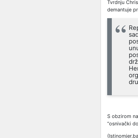
Tvrdnju Chri
demantuje prv
Rep
sad
po
unu
po
drž
Her
org
dr
S obzirom na
“osnivački d
(Istinomjer.b