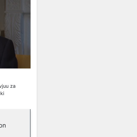
vjuu za
ki
ton