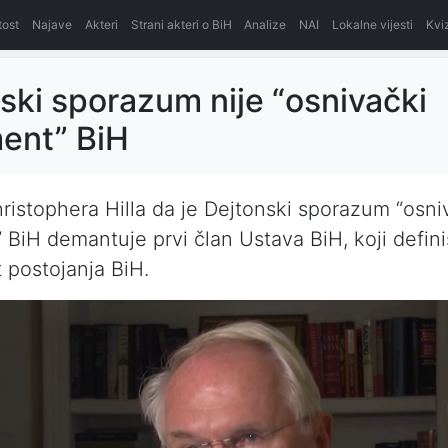
itost
Najave
Akteri
Strani akteri o BiH
Analize
NAI
Lokalne vijesti
Kvi
ski sporazum nije “osnivački
ent” BiH
ristophera Hilla da je Dejtonski sporazum “osni
BiH demantuje prvi član Ustava BiH, koji defin
t postojanja BiH.