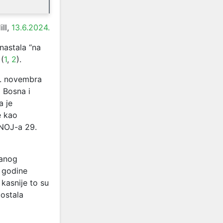
ill,
13.6.2024.
 nastala “na
 (
1
,
2
).
6. novembra
a Bosna i
a je
e kao
VNOJ-a 29.
žanog
. godine
kasnije to su
postala