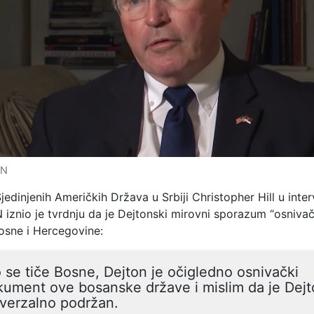
IN
dinjenih Američkih Država u Srbiji Christopher Hill u inter
N iznio je tvrdnju da je Dejtonski mirovni sporazum “osnivač
sne i Hercegovine:
 se tiče Bosne, Dejton je očigledno osnivački
ument ove bosanske države i mislim da je Dej
verzalno podržan.