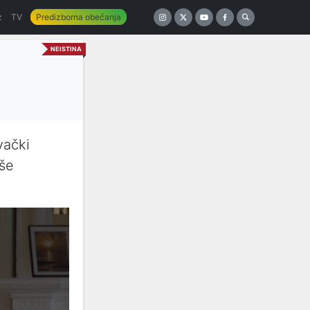
z
TV
Predizborna obećanja
NEISTINA
vački
iše