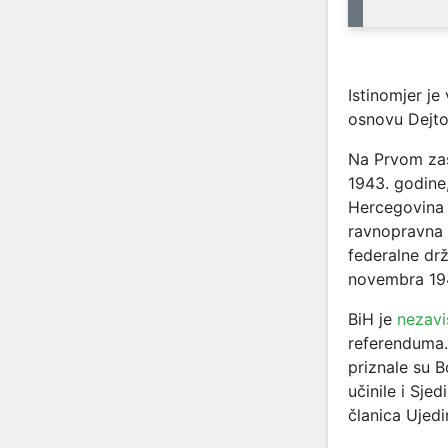
Istinomjer je
osnovu Dejto
Na Prvom zas
1943. godine,
Hercegovina 
ravnopravna 
federalne dr
novembra 194
BiH je
nezavi
referenduma.
priznale su B
učinile i Sje
članica Ujedi