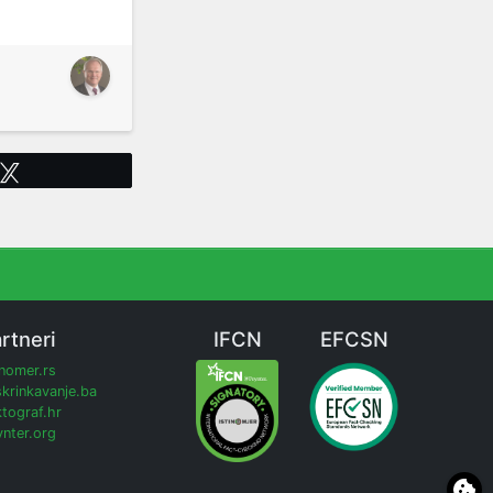
Tweet
rtneri
IFCN
EFCSN
inomer.rs
krinkavanje.ba
tograf.hr
nter.org