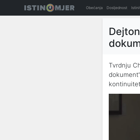
Obećanja
Dosljednost
Istin
Dejton
dokum
Tvrdnju Ch
dokument” 
kontinuite