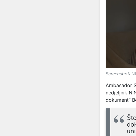
Screenshot
: N
Ambasador Sje
nedjeljnik NI
dokument” Bo
Što
dok
uni