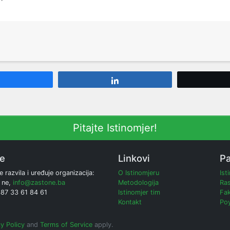
Share
Share
Pitajte Istinomjer!
ne
Linkovi
Pa
e razvila i uređuje organizacija:
O Istinomjeru
Ist
 ne,
info@zastone.ba
Metodologija
Ras
387 33 61 84 61
Istinomjer tim
Fak
Kontakt
Poy
y Policy
and
Terms of Service
apply.