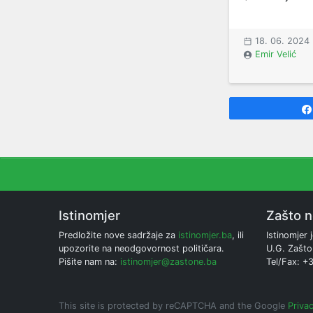
18. 06. 2024
Emir Velić
Istinomjer
Zašto 
Predložite nove sadržaje za
istinomjer.ba
, ili
Istinomjer j
upozorite na neodgovornost političara.
U.G. Zašto
Pišite nam na:
istinomjer@zastone.ba
Tel/Fax: +
This site is protected by reCAPTCHA and the Google
Privac