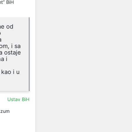
nt” BiH
me od
o
a
om, i sa
 ostaje
a i
 kao i u
Ustav BiH
razum