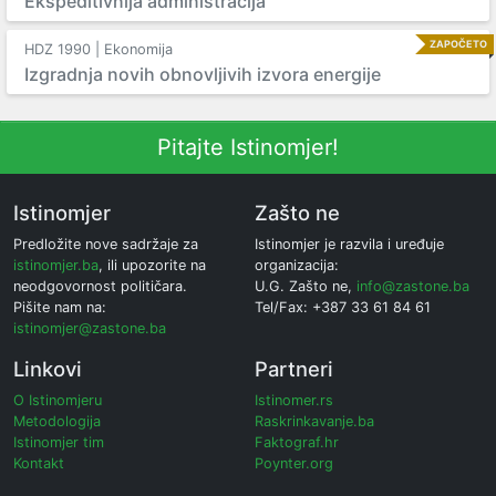
Ekspeditivnija administracija
ZAPOČETO
HDZ 1990 | Ekonomija
Izgradnja novih obnovljivih izvora energije
Pitajte Istinomjer!
Istinomjer
Zašto ne
Predložite nove sadržaje za
Istinomjer je razvila i uređuje
istinomjer.ba
, ili upozorite na
organizacija:
neodgovornost političara.
U.G. Zašto ne,
info@zastone.ba
Pišite nam na:
Tel/Fax: +387 33 61 84 61
istinomjer@zastone.ba
Linkovi
Partneri
O Istinomjeru
Istinomer.rs
Metodologija
Raskrinkavanje.ba
Istinomjer tim
Faktograf.hr
Kontakt
Poynter.org