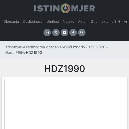
Obećanja
Dosljednost
Istinitost
Najave
Akteri
Strani akteri o BiH
An
Istinomjer
>
Predizborna obećanja
>
Opći izbori
>
2022-2026
>
Vlada FBiH
>
HDZ1990
HDZ1990