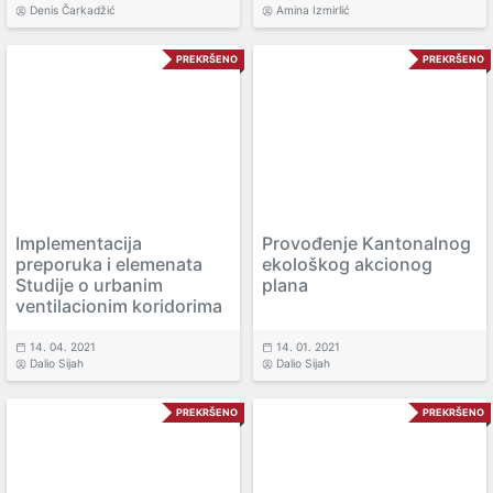
Denis Čarkadžić
Amina Izmirlić
PREKRŠENO
PREKRŠENO
Implementacija
Provođenje Kantonalnog
preporuka i elemenata
ekološkog akcionog
Studije o urbanim
plana
ventilacionim koridorima
14. 04. 2021
14. 01. 2021
Dalio Sijah
Dalio Sijah
PREKRŠENO
PREKRŠENO