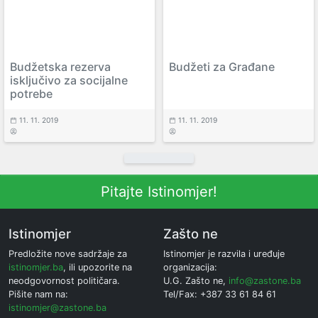
Budžetska rezerva
Budžeti za Građane
isključivo za socijalne
potrebe
11. 11. 2019
11. 11. 2019
Pitajte Istinomjer!
Istinomjer
Zašto ne
Predložite nove sadržaje za
Istinomjer je razvila i uređuje
istinomjer.ba
, ili upozorite na
organizacija:
neodgovornost političara.
U.G. Zašto ne,
info@zastone.ba
Pišite nam na:
Tel/Fax: +387 33 61 84 61
istinomjer@zastone.ba