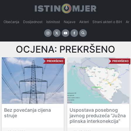
Obećanja
Dosljednost
Istinitost
Najave
Akteri
Strani akteri o BiH
An
OCJENA:
PREKRŠENO
PREKRŠENO
PREKRŠENO
Bez povećanja cijena
Uspostava posebnog
struje
javnog preduzeća “Južna
plinska interkonekcija”