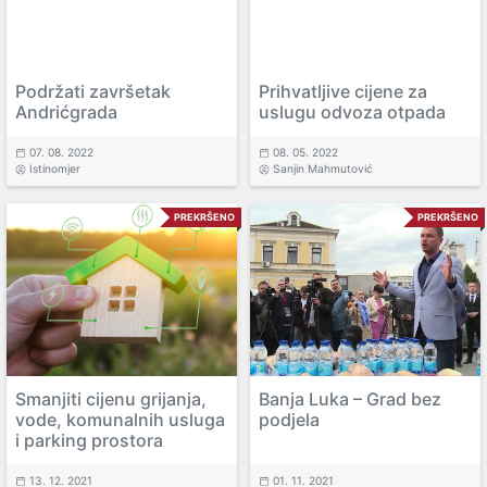
Podržati završetak
Prihvatljive cijene za
Andrićgrada
uslugu odvoza otpada
07. 08. 2022
08. 05. 2022
Istinomjer
Sanjin Mahmutović
PREKRŠENO
PREKRŠENO
Smanjiti cijenu grijanja,
Banja Luka – Grad bez
vode, komunalnih usluga
podjela
i parking prostora
13. 12. 2021
01. 11. 2021