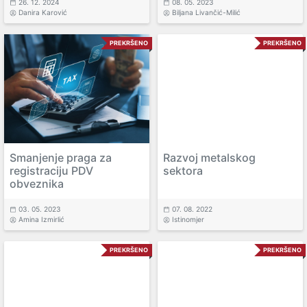
26. 12. 2024
08. 05. 2023
Danira Karović
Biljana Livančić-Milić
PREKRŠENO
PREKRŠENO
Smanjenje praga za
Razvoj metalskog
registraciju PDV
sektora
obveznika
03. 05. 2023
07. 08. 2022
Amina Izmirlić
Istinomjer
PREKRŠENO
PREKRŠENO